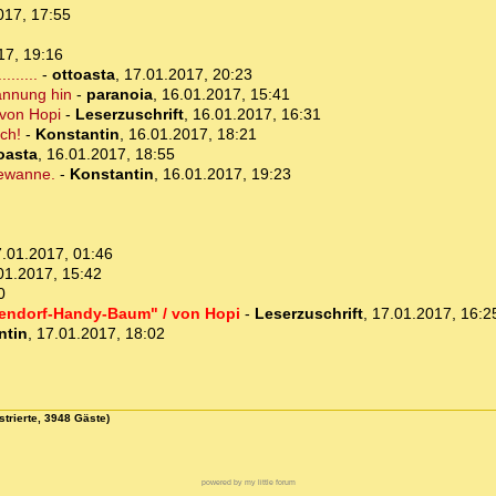
017, 17:55
17, 19:16
......
-
ottoasta
,
17.01.2017, 20:23
annung hin
-
paranoia
,
16.01.2017, 15:41
 von Hopi
-
Leserzuschrift
,
16.01.2017, 16:31
ch!
-
Konstantin
,
16.01.2017, 18:21
oasta
,
16.01.2017, 18:55
dewanne.
-
Konstantin
,
16.01.2017, 19:23
.01.2017, 01:46
01.2017, 15:42
0
tendorf-Handy-Baum" / von Hopi
-
Leserzuschrift
,
17.01.2017, 16:2
ntin
,
17.01.2017, 18:02
strierte, 3948 Gäste)
powered by my little forum