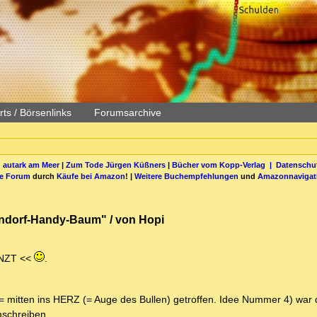
ts / Börsenlinks
Forumsarchive
 autark am Meer
|
Zum Tode Jürgen Küßners
|
Bücher vom Kopp-Verlag |
Datenschut
be Forum
durch
Käufe bei Amazon
! |
Weitere Buchempfehlungen
und
Amazonnavigat
endorf-Handy-Baum" / von Hopi
ANZT <<
.
= mitten ins HERZ (= Auge des Bullen) getroffen. Idee Nummer 4) war
schreiben.