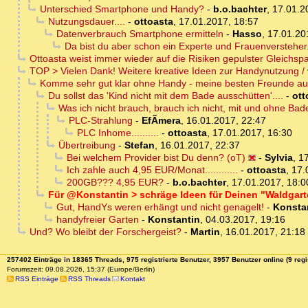
Unterschied Smartphone und Handy?
-
b.o.bachter
,
17.01.2
Nutzungsdauer....
-
ottoasta
,
17.01.2017, 18:57
Datenverbrauch Smartphone ermitteln
-
Hasso
,
17.01.20
Da bist du aber schon ein Experte und Frauenversteher...
Ottoasta weist immer wieder auf die Risiken gepulster Gleichsp
TOP > Vielen Dank! Weitere kreative Ideen zur Handynutzung /
Komme sehr gut klar ohne Handy - meine besten Freunde au
Du sollst das 'Kind nicht mit dem Bade ausschütten'....
-
ott
Was ich nicht brauch, brauch ich nicht, mit und ohne Ba
PLC-Strahlung
-
EfÃ­mera
,
16.01.2017, 22:47
PLC Inhome..........
-
ottoasta
,
17.01.2017, 16:30
Übertreibung
-
Stefan
,
16.01.2017, 22:37
Bei welchem Provider bist Du denn? (oT)
-
Sylvia
,
17
Ich zahle auch 4,95 EUR/Monat............
-
ottoasta
,
17.
200GB??? 4,95 EUR?
-
b.o.bachter
,
17.01.2017, 18:0
Für @Konstantin > schräge Ideen für Deinen "Waldgar
Gut, HandYs weren erhängt und nicht genagelt!
-
Konsta
handyfreier Garten
-
Konstantin
,
04.03.2017, 19:16
Und? Wo bleibt der Forschergeist?
-
Martin
,
16.01.2017, 21:18
257402 Einträge in 18365 Threads, 975 registrierte Benutzer, 3957 Benutzer online (9 regi
Forumszeit: 09.08.2026, 15:37 (Europe/Berlin)
RSS Einträge
RSS Threads
Kontakt