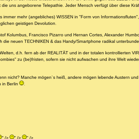
t die uns angeborene Telepathie. Jeder Mensch verfügt über diese Kräf
ns immer mehr (angebliches) WISSEN in "Form von Informationsfluten"
lichen geistigen Devolution.
istof Kolumbus, Francisco Pizarro und Hernan Cortes, Alexander Humbo
durch die neuen TECHNIKEN & das Handy/Smartphone radikal unterbunde
elten, d.h. fern ab der REALITÄT und in der totalen kontrollierten 
bies" zu (be)fristen, sofern sie nicht aufwachen und ihre Welt wiede
 denn nicht? Manche mögen`s heiß, andere mögen lebende Austern un
 in Berlin
.
" />
" />
" />