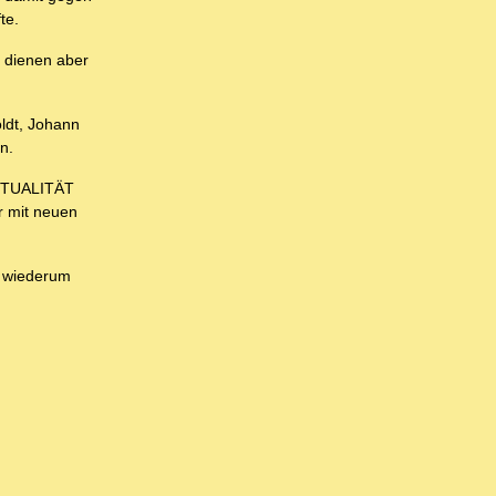
te.
, dienen aber
ldt, Johann
n.
VIRTUALITÄT
r mit neuen
d wiederum