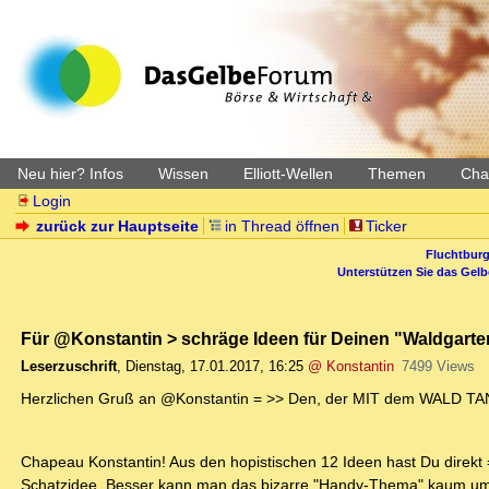
Neu hier? Infos
Wissen
Elliott-Wellen
Themen
Char
Login
zurück zur Hauptseite
in Thread öffnen
Ticker
Fluchtburg
Unterstützen Sie das Gel
Für @Konstantin > schräge Ideen für Deinen "Waldgart
Leserzuschrift
,
Dienstag, 17.01.2017, 16:25
@ Konstantin
7499 Views
Herzlichen Gruß an @Konstantin = >> Den, der MIT dem WALD T
Chapeau Konstantin! Aus den hopistischen 12 Ideen hast Du direkt 
Schatzidee. Besser kann man das bizarre "Handy-Thema" kaum um