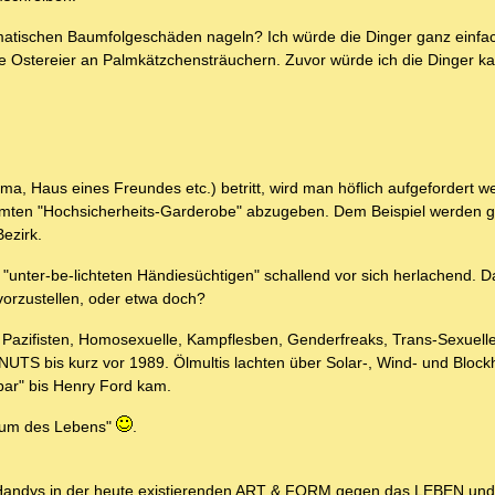
matischen Baumfolgeschäden nageln? Ich würde die Dinger ganz einf
 Ostereier an Palmkätzchensträuchern. Zuvor würde ich die Dinger kas
rma, Haus eines Freundes etc.) betritt, wird man höflich aufgefordert 
mten "Hochsicherheits-Garderobe" abzugeben. Dem Beispiel werden g
ezirk.
"unter-be-lichteten Händiesüchtigen" schallend vor sich herlachend. Da
rzustellen, oder etwa doch?
Pazifisten, Homosexuelle, Kampflesben, Genderfreaks, Trans-Sexuell
S bis kurz vor 1989. Ölmultis lachten über Solar-, Wind- und Blockh
bar" bis Henry Ford kam.
rium des Lebens"
.
aß Handys in der heute existierenden ART & FORM gegen das LEBEN un