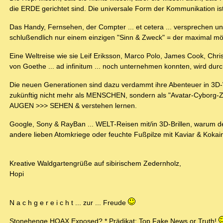
die ERDE gerichtet sind. Die universale Form der Kommunikation is
Das Handy, Fernsehen, der Compter ... et cetera ... versprechen u
schlußendlich nur einem einzigen "Sinn & Zweck" = der maximal mög
Eine Weltreise wie sie Leif Eriksson, Marco Polo, James Cook, Chr
von Goethe ... ad infinitum ... noch unternehmen konnten, wird 
Die neuen Generationen sind dazu verdammt ihre Abenteuer in 3D-W
zukünftig nicht mehr als MENSCHEN, sondern als "Avatar-Cyborg-Zom
AUGEN >>> SEHEN & verstehen lernen.
Google, Sony & RayBan ... WELT-Reisen mit/in 3D-Brillen, warum
andere lieben Atomkriege oder feuchte Fußpilze mit Kaviar & Kokain
Kreative Waldgartengrüße auf sibirischem Zedernholz,
Hopi
N a c h g e r e i c h t ... zur ... Freude
Stonehenge HOAX Exposed? * Prädikat: Top Fake News or Truth!