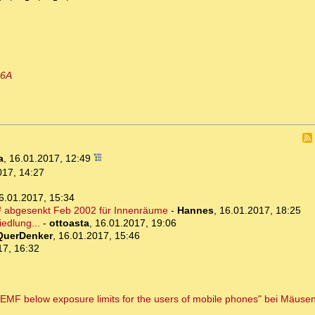
b6A
a
,
16.01.2017, 12:49
017, 14:27
6.01.2017, 15:34
² abgesenkt Feb 2002 für Innenräume
-
Hannes
,
16.01.2017, 18:25
edlung...
-
ottoasta
,
16.01.2017, 19:06
QuerDenker
,
16.01.2017, 15:46
17, 16:32
F below exposure limits for the users of mobile phones" bei Mäusen,