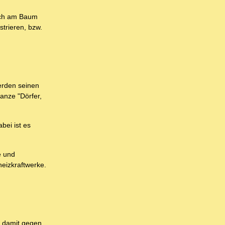
ach am Baum
trieren, bzw.
werden seinen
anze "Dörfer,
bei ist es
e und
eizkraftwerke.
d damit gegen