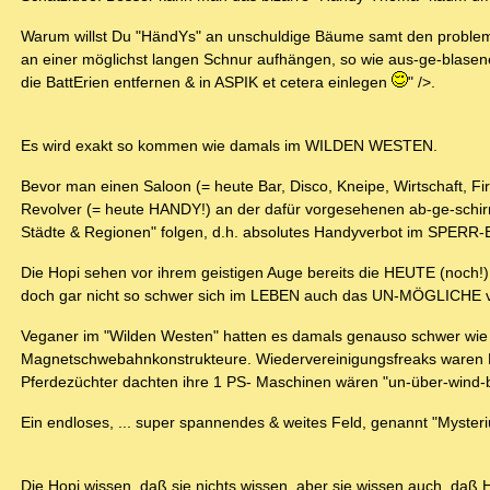
Warum willst Du "HändYs" an unschuldige Bäume samt den proble
an einer möglichst langen Schnur aufhängen, so wie aus-ge-blasene
die BattErien entfernen & in ASPIK et cetera einlegen
" />.
Es wird exakt so kommen wie damals im WILDEN WESTEN.
Bevor man einen Saloon (= heute Bar, Disco, Kneipe, Wirtschaft, Fi
Revolver (= heute HANDY!) an der dafür vorgesehenen ab-ge-schir
Städte & Regionen" folgen, d.h. absolutes Handyverbot im SPERR-B
Die Hopi sehen vor ihrem geistigen Auge bereits die HEUTE (noch!) 
doch gar nicht so schwer sich im LEBEN auch das UN-MÖGLICHE vo
Veganer im "Wilden Westen" hatten es damals genauso schwer wie 
Magnetschwebahnkonstrukteure. Wiedervereinigungsfreaks waren NUT
Pferdezüchter dachten ihre 1 PS- Maschinen wären "un-über-wind-
Ein endloses, ... super spannendes & weites Feld, genannt "Myste
Die Hopi wissen, daß sie nichts wissen, aber sie wissen auch, d