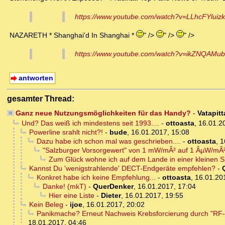
https://www.youtube.com/watch?v=LLhcFYluizk
NAZARETH * Shanghai'd In Shanghai *
" />
" />
" />
https://www.youtube.com/watch?v=ikZNQAMu
antworten
gesamter Thread:
Ganz neue Nutzungsmöglichkeiten für das Handy?
-
Vatapitt
Und? Das weiß ich mindestens seit 1993....
-
ottoasta
,
16.01.2
Powerline srahlt nicht?!
-
bude
,
16.01.2017, 15:08
Dazu habe ich schon mal was geschrieben....
-
ottoasta
,
1
"Salzburger Vorsorgewert" von 1 mW/mÂ² auf 1 ÂµW/mÂ
Zum Glück wohne ich auf dem Lande in einer kleinen Si
Kannst Du 'wenigstrahlende' DECT-Endgeräte empfehlen?
-
Konkret habe ich keine Empfehlung...
-
ottoasta
,
16.01.20
Danke! (mkT)
-
QuerDenker
,
16.01.2017, 17:04
Hier eine Liste
-
Dieter
,
16.01.2017, 19:55
Kein Beleg
-
ijoe
,
16.01.2017, 20:02
Panikmache? Erneut Nachweis Krebsforcierung durch "RF-EM
18.01.2017, 04:46