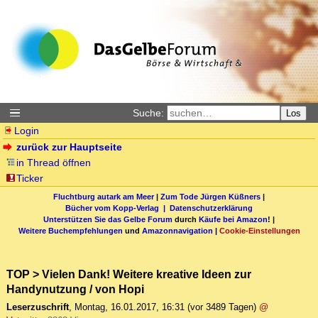
Suche:
Los
Login
zurück zur Hauptseite
in Thread öffnen
Ticker
Fluchtburg autark am Meer
|
Zum Tode Jürgen Küßners
|
Bücher vom Kopp-Verlag |
Datenschutzerklärung
Unterstützen Sie das Gelbe Forum
durch
Käufe bei Amazon
! |
Weitere Buchempfehlungen
und
Amazonnavigation
|
Cookie-Einstellungen
TOP > Vielen Dank! Weitere kreative Ideen zur
Handynutzung / von Hopi
Leserzuschrift
,
Montag, 16.01.2017, 16:31
(vor 3489 Tagen)
@