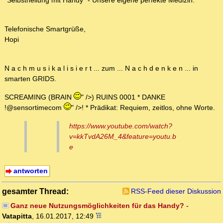
"Selbstheilung mit Handy" - Unsere eigene perfekte Medizin.
Telefonische Smartgrüße,
Hopi
N a c h m u s i k a l i s i e r t ... zum ... N a c h d e n k e n ... in
smarten GRIDS.
SCREAMING (BRAIN
" />) RUINS 0001 * DANKE
!@sensortimecom
" />! * Prädikat: Requiem, zeitlos, ohne Worte.
https://www.youtube.com/watch?
v=kkTvdA26M_4&feature=youtu.b
e
antworten
gesamter Thread:
RSS-Feed dieser Diskussion
Ganz neue Nutzungsmöglichkeiten für das Handy?
-
Vatapitta
,
16.01.2017, 12:49