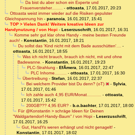
Da bist du aber schon ein Experte und
Frauenversteher.........
-
ottoasta
,
17.01.2017, 20:23
Ottoasta weist immer wieder auf die Risiken gepulster
Gleichspannung hin
-
paranoia
,
16.01.2017, 15:41
TOP > Vielen Dank! Weitere kreative Ideen zur
Handynutzung / von Hopi
-
Leserzuschrift
,
16.01.2017, 16:31
Komme sehr gut klar ohne Handy - meine besten Freunde
auch!
-
Konstantin
,
16.01.2017, 18:21
Du sollst das 'Kind nicht mit dem Bade ausschütten'....
-
ottoasta
,
16.01.2017, 18:55
Was ich nicht brauch, brauch ich nicht, mit und ohne
Badewanne.
-
Konstantin
,
16.01.2017, 19:23
PLC-Strahlung
-
EfÃ­mera
,
16.01.2017, 22:47
PLC Inhome..........
-
ottoasta
,
17.01.2017, 16:30
Übertreibung
-
Stefan
,
16.01.2017, 22:37
Bei welchem Provider bist Du denn? (oT)
-
Sylvia
,
17.01.2017, 01:46
Ich zahle auch 4,95 EUR/Monat............
-
ottoasta
,
17.01.2017, 15:42
200GB??? 4,95 EUR?
-
b.o.bachter
,
17.01.2017, 18:00
Für @Konstantin > schräge Ideen für Deinen
"Waldgartendorf-Handy-Baum" / von Hopi
-
Leserzuschrift
,
17.01.2017, 16:25
Gut, HandYs weren erhängt und nicht genagelt!
-
Konstantin
,
17.01.2017, 18:02