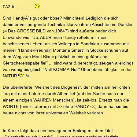
FAZ.it ... ... ... ...
.
Sind HandyÂ´s gut oder böse? Mitnichten! Lediglich die sich
dahinter ver-bergende Technik inklusive ihren Absichten im Dunklen
(= Das GROSSE BILD von 1984?) sind äußerst bedenklich.
Einwände wie: "Ja, ABER mein Handy rettete mir mein
beschissenes Leben, als ich Volldepp in Sandalen zusammen mit
meiner "Händie-Freundin Montana Smart" in Stöckelschuhen auf
dem Weg zum Mont Blanc plötzlich in eine gefährliche
Gleitschereisspalte fiel" ... sind wahr & berechtigt, zeugen allerdings
von wenig bis gleich "Null-KOMMA-Null" Überlebensfähigkeit in der
NATUR
" />.
Die überlieferte "Weisheit des Diogenes", der mitten am hellichten
Tag mit einer Laterne durch Athen lief (auf der Suche nach nur
einem einzigen WAHREN Menschen), ist zeit-los. Ersetzt man die
WORTE (einer Laterne) mit >> ohne HANDY <<, dann hat sie bis
heute nichts von ihrer universalen Weisheit verloren.
In Kürze folgt dazu ein bewegender Beitrag mit dem Titel: