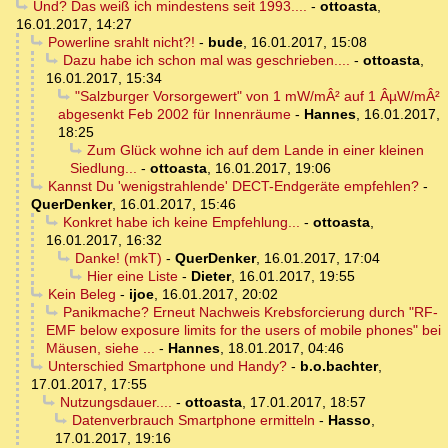
Und? Das weiß ich mindestens seit 1993....
-
ottoasta
,
16.01.2017, 14:27
Powerline srahlt nicht?!
-
bude
,
16.01.2017, 15:08
Dazu habe ich schon mal was geschrieben....
-
ottoasta
,
16.01.2017, 15:34
"Salzburger Vorsorgewert" von 1 mW/mÂ² auf 1 ÂµW/mÂ²
abgesenkt Feb 2002 für Innenräume
-
Hannes
,
16.01.2017,
18:25
Zum Glück wohne ich auf dem Lande in einer kleinen
Siedlung...
-
ottoasta
,
16.01.2017, 19:06
Kannst Du 'wenigstrahlende' DECT-Endgeräte empfehlen?
-
QuerDenker
,
16.01.2017, 15:46
Konkret habe ich keine Empfehlung...
-
ottoasta
,
16.01.2017, 16:32
Danke! (mkT)
-
QuerDenker
,
16.01.2017, 17:04
Hier eine Liste
-
Dieter
,
16.01.2017, 19:55
Kein Beleg
-
ijoe
,
16.01.2017, 20:02
Panikmache? Erneut Nachweis Krebsforcierung durch "RF-
EMF below exposure limits for the users of mobile phones" bei
Mäusen, siehe ...
-
Hannes
,
18.01.2017, 04:46
Unterschied Smartphone und Handy?
-
b.o.bachter
,
17.01.2017, 17:55
Nutzungsdauer....
-
ottoasta
,
17.01.2017, 18:57
Datenverbrauch Smartphone ermitteln
-
Hasso
,
17.01.2017, 19:16