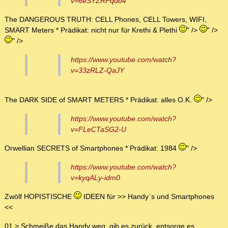
v=6eSYZRPqdb4
The DANGEROUS TRUTH: CELL Phones, CELL Towers, WIFI,
SMART Meters * Prädikat: nicht nur für Krethi & Plethi
" />
" />
" />
https://www.youtube.com/watch?
v=33zRLZ-QaJY
The DARK SIDE of SMART METERS * Prädikat: alles O.K.
" />
https://www.youtube.com/watch?
v=FLeCTaSG2-U
Orwellian SECRETS of Smartphones * Prädikat: 1984
" />
https://www.youtube.com/watch?
v=kyqALy-idm0
Zwölf HOPISTISCHE
IDEEN für >> Handy`s und Smartphones
<<
01 > Schmeiße das Handy weg, gib es zurück, entsorge es.