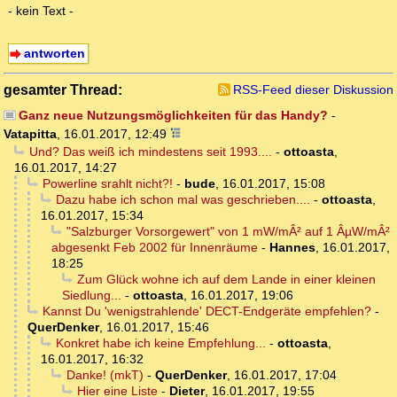
- kein Text -
antworten
gesamter Thread:
RSS-Feed dieser Diskussion
Ganz neue Nutzungsmöglichkeiten für das Handy?
-
Vatapitta
,
16.01.2017, 12:49
Und? Das weiß ich mindestens seit 1993....
-
ottoasta
,
16.01.2017, 14:27
Powerline srahlt nicht?!
-
bude
,
16.01.2017, 15:08
Dazu habe ich schon mal was geschrieben....
-
ottoasta
,
16.01.2017, 15:34
"Salzburger Vorsorgewert" von 1 mW/mÂ² auf 1 ÂµW/mÂ²
abgesenkt Feb 2002 für Innenräume
-
Hannes
,
16.01.2017,
18:25
Zum Glück wohne ich auf dem Lande in einer kleinen
Siedlung...
-
ottoasta
,
16.01.2017, 19:06
Kannst Du 'wenigstrahlende' DECT-Endgeräte empfehlen?
-
QuerDenker
,
16.01.2017, 15:46
Konkret habe ich keine Empfehlung...
-
ottoasta
,
16.01.2017, 16:32
Danke! (mkT)
-
QuerDenker
,
16.01.2017, 17:04
Hier eine Liste
-
Dieter
,
16.01.2017, 19:55