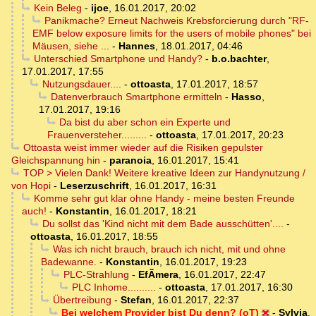
Kein Beleg
-
ijoe
,
16.01.2017, 20:02
Panikmache? Erneut Nachweis Krebsforcierung durch "RF-
EMF below exposure limits for the users of mobile phones" bei
Mäusen, siehe ...
-
Hannes
,
18.01.2017, 04:46
Unterschied Smartphone und Handy?
-
b.o.bachter
,
17.01.2017, 17:55
Nutzungsdauer....
-
ottoasta
,
17.01.2017, 18:57
Datenverbrauch Smartphone ermitteln
-
Hasso
,
17.01.2017, 19:16
Da bist du aber schon ein Experte und
Frauenversteher.........
-
ottoasta
,
17.01.2017, 20:23
Ottoasta weist immer wieder auf die Risiken gepulster
Gleichspannung hin
-
paranoia
,
16.01.2017, 15:41
TOP > Vielen Dank! Weitere kreative Ideen zur Handynutzung /
von Hopi
-
Leserzuschrift
,
16.01.2017, 16:31
Komme sehr gut klar ohne Handy - meine besten Freunde
auch!
-
Konstantin
,
16.01.2017, 18:21
Du sollst das 'Kind nicht mit dem Bade ausschütten'....
-
ottoasta
,
16.01.2017, 18:55
Was ich nicht brauch, brauch ich nicht, mit und ohne
Badewanne.
-
Konstantin
,
16.01.2017, 19:23
PLC-Strahlung
-
EfÃ­mera
,
16.01.2017, 22:47
PLC Inhome..........
-
ottoasta
,
17.01.2017, 16:30
Übertreibung
-
Stefan
,
16.01.2017, 22:37
Bei welchem Provider bist Du denn? (oT)
-
Sylvia
,