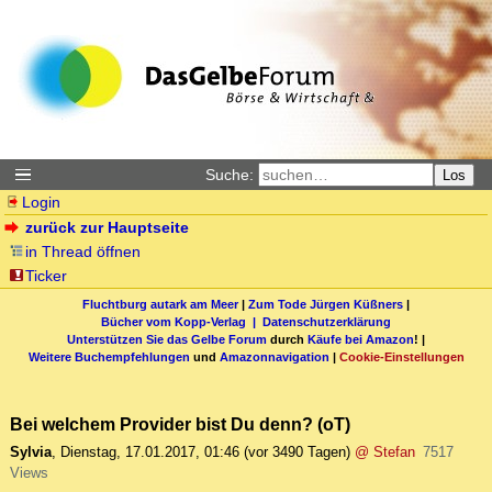
Suche:
Los
Login
zurück zur Hauptseite
in Thread öffnen
Ticker
Fluchtburg autark am Meer
|
Zum Tode Jürgen Küßners
|
Bücher vom Kopp-Verlag |
Datenschutzerklärung
Unterstützen Sie das Gelbe Forum
durch
Käufe bei Amazon
! |
Weitere Buchempfehlungen
und
Amazonnavigation
|
Cookie-Einstellungen
Bei welchem Provider bist Du denn? (oT)
Sylvia
,
Dienstag, 17.01.2017, 01:46
(vor 3490 Tagen)
@ Stefan
7517
Views