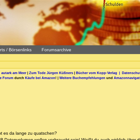
ts / Börsenlinks
Forumsarchive
 autark am Meer
|
Zum Tode Jürgen Küßners
|
Bücher vom Kopp-Verlag |
Datenschut
be Forum
durch
Käufe bei Amazon
! |
Weitere Buchempfehlungen
und
Amazonnavigat
bt es da lange zu quatschen?
 Datenvolumen wollen verbraucht sein! Weißt du auch wirklich über di