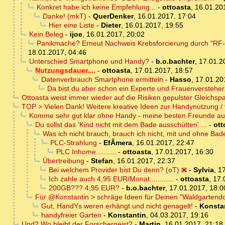
Konkret habe ich keine Empfehlung...
-
ottoasta
,
16.01.20
Danke! (mkT)
-
QuerDenker
,
16.01.2017, 17:04
Hier eine Liste
-
Dieter
,
16.01.2017, 19:55
Kein Beleg
-
ijoe
,
16.01.2017, 20:02
Panikmache? Erneut Nachweis Krebsforcierung durch "RF-EM
18.01.2017, 04:46
Unterschied Smartphone und Handy?
-
b.o.bachter
,
17.01.2
Nutzungsdauer....
-
ottoasta
,
17.01.2017, 18:57
Datenverbrauch Smartphone ermitteln
-
Hasso
,
17.01.20
Da bist du aber schon ein Experte und Frauenversteher...
Ottoasta weist immer wieder auf die Risiken gepulster Gleichsp
TOP > Vielen Dank! Weitere kreative Ideen zur Handynutzung /
Komme sehr gut klar ohne Handy - meine besten Freunde au
Du sollst das 'Kind nicht mit dem Bade ausschütten'....
-
ott
Was ich nicht brauch, brauch ich nicht, mit und ohne Ba
PLC-Strahlung
-
EfÃ­mera
,
16.01.2017, 22:47
PLC Inhome..........
-
ottoasta
,
17.01.2017, 16:30
Übertreibung
-
Stefan
,
16.01.2017, 22:37
Bei welchem Provider bist Du denn? (oT)
-
Sylvia
,
17
Ich zahle auch 4,95 EUR/Monat............
-
ottoasta
,
17.
200GB??? 4,95 EUR?
-
b.o.bachter
,
17.01.2017, 18:0
Für @Konstantin > schräge Ideen für Deinen "Waldgartend
Gut, HandYs weren erhängt und nicht genagelt!
-
Konsta
handyfreier Garten
-
Konstantin
,
04.03.2017, 19:16
Und? Wo bleibt der Forschergeist?
-
Martin
,
16.01.2017, 21:18