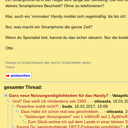
deines Smartphones Bescheid? Ohne zu telefonieren?
Klar, auch ein 'normales' Handy meldet sich regelmäßig 'da bin ich'.
Nur, was macht ein Smartphone die ganze Zeit?
Wenn du Spezialist bist, kannst du das sicher steuern. Nur die brei
Otto
--
Solange es Schlachthäuser gibt, wird es Schlachtfelder geben.
Tolstoi
antworten
gesamter Thread:
Ganz neue Nutzungsmöglichkeiten für das Handy?
-
Vatapitt
Und? Das weiß ich mindestens seit 1993....
-
ottoasta
,
16.01.2
Powerline srahlt nicht?!
-
bude
,
16.01.2017, 15:08
Dazu habe ich schon mal was geschrieben....
-
ottoasta
,
1
"Salzburger Vorsorgewert" von 1 mW/mÂ² auf 1 ÂµW/mÂ
Zum Glück wohne ich auf dem Lande in einer kleinen Si
Kannst Du 'wenigstrahlende' DECT-Endgeräte empfehlen?
-