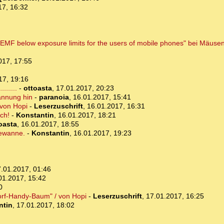
17, 16:32
F below exposure limits for the users of mobile phones" bei Mäusen,
017, 17:55
17, 19:16
......
-
ottoasta
,
17.01.2017, 20:23
annung hin
-
paranoia
,
16.01.2017, 15:41
 von Hopi
-
Leserzuschrift
,
16.01.2017, 16:31
ch!
-
Konstantin
,
16.01.2017, 18:21
oasta
,
16.01.2017, 18:55
dewanne.
-
Konstantin
,
16.01.2017, 19:23
.01.2017, 01:46
01.2017, 15:42
0
orf-Handy-Baum" / von Hopi
-
Leserzuschrift
,
17.01.2017, 16:25
ntin
,
17.01.2017, 18:02