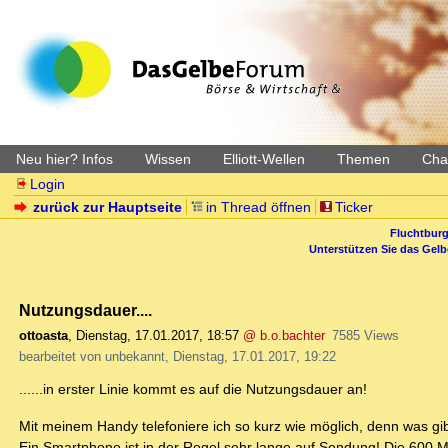
Neu hier? Infos
Wissen
Elliott-Wellen
Themen
Char
Login
zurück zur Hauptseite
in Thread öffnen
Ticker
Fluchtburg
Unterstützen Sie das Gel
Nutzungsdauer....
ottoasta
,
Dienstag, 17.01.2017, 18:57
@ b.o.bachter
7585 Views
bearbeitet von unbekannt, Dienstag, 17.01.2017, 19:22
......in erster Linie kommt es auf die Nutzungsdauer an!
Mit meinem Handy telefoniere ich so kurz wie möglich, denn was gi
Ein Smartphone ist in der Regel sehr lange auf Sendung! Die 600 MB