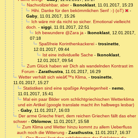
Nachvollziehbar, aber
-
Ikonoklast
,
11.01.2017, 15:23
Hihi. Danke für den bekömmlichen Senf :-) (oT)
-
Gaby
,
11.01.2017, 15:26
Ich wäre mir da nicht so sicher. Emotional vielleicht
doch.
-
siggi
,
11.01.2017, 22:51
Ich bewundere @Zara ja
-
Ikonoklast
,
12.01.2017,
07:18
Spaßfreie Korinthenkackerei
-
trosinette
,
12.01.2017, 09:44
Ist eine individuelle Sache
-
Ikonoklast
,
12.01.2017, 09:54
Zum Glück haben wir Dich als wandelnden Kontrast im
Forum
-
Zarathustra
,
11.01.2017, 16:29
Wetter verhält sich wieâ€™s Klima,
-
trosinette
,
11.01.2017, 15:27
Statistiken sind eine spaßige Angelegenheit
-
nemo
,
11.01.2017, 15:41
Mal ein paar Bilder vom schlichtgriechischen Wetterklima
und ein Artikel (google translate macht ihn halbwegs lesbar)
-
Gaby
,
11.01.2017, 16:03
Der arme Grieche friert, dem reichen Griechen fällt das eher
schwer
-
Oblomow
,
11.01.2017, 15:58
Zum Klima und Wetter hinzu kommt zu allem Ueberfluss
auch noch die Witterung
-
Zarathustra
,
11.01.2017, 16:37