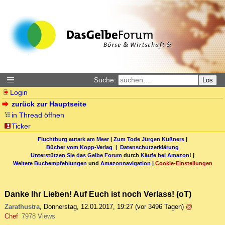
Suche:
Los
Login
zurück zur Hauptseite
in Thread öffnen
Ticker
Fluchtburg autark am Meer
|
Zum Tode Jürgen Küßners
|
Bücher vom Kopp-Verlag |
Datenschutzerklärung
Unterstützen Sie das Gelbe Forum
durch
Käufe bei Amazon
! |
Weitere Buchempfehlungen
und
Amazonnavigation
|
Cookie-Einstellungen
Danke Ihr Lieben! Auf Euch ist noch Verlass! (oT)
Zarathustra
,
Donnerstag, 12.01.2017, 19:27
(vor 3496 Tagen)
@
Chef
7978 Views