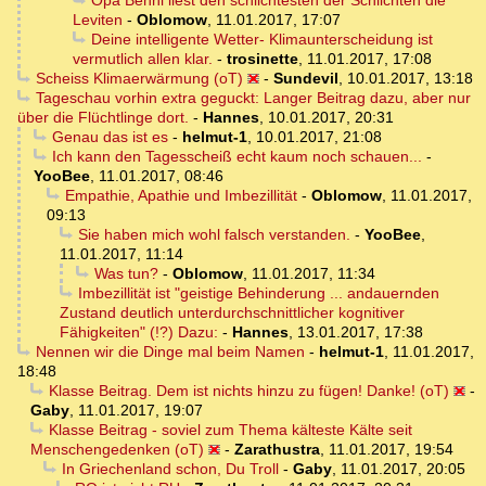
Opa Benni liest den schlichtesten der Schlichten die
Leviten
-
Oblomow
,
11.01.2017, 17:07
Deine intelligente Wetter- Klimaunterscheidung ist
vermutlich allen klar.
-
trosinette
,
11.01.2017, 17:08
Scheiss Klimaerwärmung (oT)
-
Sundevil
,
10.01.2017, 13:18
Tageschau vorhin extra geguckt: Langer Beitrag dazu, aber nur
über die Flüchtlinge dort.
-
Hannes
,
10.01.2017, 20:31
Genau das ist es
-
helmut-1
,
10.01.2017, 21:08
Ich kann den Tagesscheiß echt kaum noch schauen...
-
YooBee
,
11.01.2017, 08:46
Empathie, Apathie und Imbezillität
-
Oblomow
,
11.01.2017,
09:13
Sie haben mich wohl falsch verstanden.
-
YooBee
,
11.01.2017, 11:14
Was tun?
-
Oblomow
,
11.01.2017, 11:34
Imbezillität ist "geistige Behinderung ... andauernden
Zustand deutlich unterdurchschnittlicher kognitiver
Fähigkeiten" (!?) Dazu:
-
Hannes
,
13.01.2017, 17:38
Nennen wir die Dinge mal beim Namen
-
helmut-1
,
11.01.2017,
18:48
Klasse Beitrag. Dem ist nichts hinzu zu fügen! Danke! (oT)
-
Gaby
,
11.01.2017, 19:07
Klasse Beitrag - soviel zum Thema kälteste Kälte seit
Menschengedenken (oT)
-
Zarathustra
,
11.01.2017, 19:54
In Griechenland schon, Du Troll
-
Gaby
,
11.01.2017, 20:05