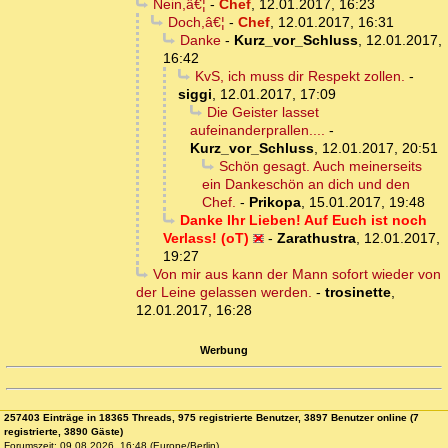
Nein,â€¦
-
Chef
,
12.01.2017, 16:23
Doch,â€¦
-
Chef
,
12.01.2017, 16:31
Danke
-
Kurz_vor_Schluss
,
12.01.2017,
16:42
KvS, ich muss dir Respekt zollen.
-
siggi
,
12.01.2017, 17:09
Die Geister lasset
aufeinanderprallen....
-
Kurz_vor_Schluss
,
12.01.2017, 20:51
Schön gesagt. Auch meinerseits
ein Dankeschön an dich und den
Chef.
-
Prikopa
,
15.01.2017, 19:48
Danke Ihr Lieben! Auf Euch ist noch
Verlass! (oT)
-
Zarathustra
,
12.01.2017,
19:27
Von mir aus kann der Mann sofort wieder von
der Leine gelassen werden.
-
trosinette
,
12.01.2017, 16:28
Werbung
257403 Einträge in 18365 Threads, 975 registrierte Benutzer, 3897 Benutzer online (7
registrierte, 3890 Gäste)
Forumszeit: 09.08.2026, 16:48 (Europe/Berlin)