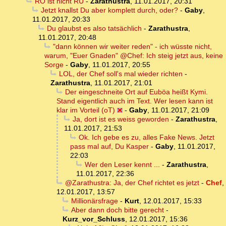
RO ist nicht RU
-
Zarathustra
,
11.01.2017, 20:31
Jetzt knallst Du aber komplett durch, oder?
-
Gaby
,
11.01.2017, 20:33
Du glaubst es also tatsächlich
-
Zarathustra
,
11.01.2017, 20:48
"dann können wir weiter reden" - ich wüsste nicht,
warum, "Euer Gnaden" @Chef: Ich steig jetzt aus, keine
Sorge
-
Gaby
,
11.01.2017, 20:55
LOL, der Chef soll's mal wieder richten
-
Zarathustra
,
11.01.2017, 21:01
Der eingeschneite Ort auf Euböa heißt Kymi.
Stand eigentlich auch im Text. Wer lesen kann ist
klar im Vorteil (oT)
-
Gaby
,
11.01.2017, 21:09
Ja, dort ist es weiss geworden
-
Zarathustra
,
11.01.2017, 21:53
Ok. Ich gebe es zu, alles Fake News. Jetzt
pass mal auf, Du Kasper
-
Gaby
,
11.01.2017,
22:03
Wer den Leser kennt ...
-
Zarathustra
,
11.01.2017, 22:36
@Zarathustra: Ja, der Chef richtet es jetzt
-
Chef
,
12.01.2017, 13:57
Millionärsfrage
-
Kurt
,
12.01.2017, 15:33
Aber dann doch bitte gerecht
-
Kurz_vor_Schluss
,
12.01.2017, 15:36