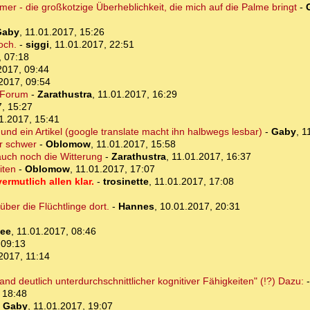
mmer - die großkotzige Überheblichkeit, die mich auf die Palme bringt
-
Gaby
,
11.01.2017, 15:26
och.
-
siggi
,
11.01.2017, 22:51
, 07:18
2017, 09:44
2017, 09:54
 Forum
-
Zarathustra
,
11.01.2017, 16:29
, 15:27
1.2017, 15:41
und ein Artikel (google translate macht ihn halbwegs lesbar)
-
Gaby
,
1
er schwer
-
Oblomow
,
11.01.2017, 15:58
uch noch die Witterung
-
Zarathustra
,
11.01.2017, 16:37
iten
-
Oblomow
,
11.01.2017, 17:07
ermutlich allen klar.
-
trosinette
,
11.01.2017, 17:08
ber die Flüchtlinge dort.
-
Hannes
,
10.01.2017, 20:31
ee
,
11.01.2017, 08:46
 09:13
2017, 11:14
and deutlich unterdurchschnittlicher kognitiver Fähigkeiten" (!?) Dazu:
 18:48
-
Gaby
,
11.01.2017, 19:07