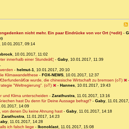
engedenken nicht mehr. Ein paar Eindrücke von vor Ort (+edit)
-
G
09
,
10.01.2017, 09:14
nbrock
,
10.01.2017, 11:02
eter innerhalb einer Stundeâ€¦
-
Gaby
,
10.01.2017, 11:39
1
 werden
-
helmut-1
,
10.01.2017, 20:10
 die Klimawandelthese
-
FOX-NEWS
,
10.01.2017, 12:37
â€žerfundenâ€œ wurde, die chinesische Wirtschaft zu bremsen (oT)
rategie "Weltregierung". (oT)
-
Hannes
,
10.01.2017, 19:43
ter und Klima unterscheiden
-
Zarathustra
,
11.01.2017, 13:16
Griechen hast Du denn für Deine Aussage befragt?
-
Gaby
,
11.01.2017
.01.2017, 14:09
t, von denen Du keine Ahnung hast
-
Gaby
,
11.01.2017, 14:18
-
Zarathustra
,
11.01.2017, 14:23
aby
,
11.01.2017, 14:28
ls ich falsch liege
-
Ikonoklast
,
11.01.2017, 15:08