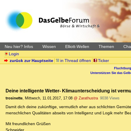
Neu hier? Infos
Wissen
Elliott-Wellen
Themen
Char
Login
zurück zur Hauptseite
in Thread öffnen
Ticker
Fluchtburg
Unterstützen Sie das Gel
Deine intelligente Wetter- Klimaunterscheidung ist vermutl
trosinette
,
Mittwoch, 11.01.2017, 17:08
@ Zarathustra
9038 Views
Damit dich deine zukünftige, vermutlich eher aus schlichten Gemüter
menschlichen Qualitäten abseits von Intelligenz und Logik mehr B
Mit freundlichen Grüßen
Schneider