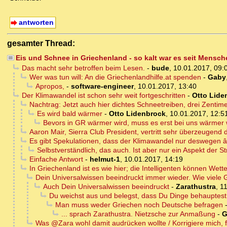
antworten
gesamter Thread:
Eis und Schnee in Griechenland - so kalt war es seit Mensch
Das macht sehr betroffen beim Lesen.
-
bude
,
10.01.2017, 09:
Wer was tun will: An die Griechenlandhilfe.at spenden
-
Gaby
Apropos,
-
software-engineer
,
10.01.2017, 13:40
Der Klimawandel ist schon sehr weit fortgeschritten
-
Otto Lide
Nachtrag: Jetzt auch hier dichtes Schneetreiben, drei Zentim
Es wird bald wärmer
-
Otto Lidenbrock
,
10.01.2017, 12:5
Bevors in GR wärmer wird, muss es erst bei uns wärmer
Aaron Mair, Sierra Club President, vertritt sehr überzeugend
Es gibt Spekulationen, dass der Klimawandel nur deswegen 
Selbstverständlich, das auch. Ist aber nur ein Aspekt der St
Einfache Antwort
-
helmut-1
,
10.01.2017, 14:19
In Griechenland ist es wie hier; die Intelligenten können Wet
Dein Universalwissen beeindruckt immer wieder. Wie viele 
Auch Dein Universalwissen beeindruckt
-
Zarathustra
,
11
Du weichst aus und belegst, dass Du Dinge behauptes
Man muss weder Griechen noch Deutsche befragen
... sprach Zarathustra. Nietzsche zur Anmaßung
-
G
Was @Zara wohl damit audrücken wollte / Korrigiere mich, fal