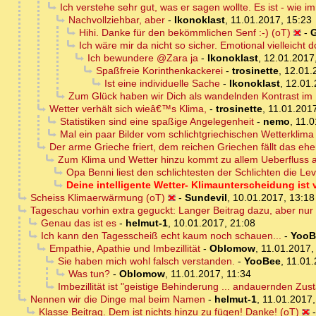
Ich verstehe sehr gut, was er sagen wollte. Es ist - wie i
Nachvollziehbar, aber
-
Ikonoklast
,
11.01.2017, 15:23
Hihi. Danke für den bekömmlichen Senf :-) (oT)
-
Ich wäre mir da nicht so sicher. Emotional vielleicht d
Ich bewundere @Zara ja
-
Ikonoklast
,
12.01.2017
Spaßfreie Korinthenkackerei
-
trosinette
,
12.01.
Ist eine individuelle Sache
-
Ikonoklast
,
12.01.
Zum Glück haben wir Dich als wandelnden Kontrast im
Wetter verhält sich wieâ€™s Klima,
-
trosinette
,
11.01.2017
Statistiken sind eine spaßige Angelegenheit
-
nemo
,
11.0
Mal ein paar Bilder vom schlichtgriechischen Wetterklima 
Der arme Grieche friert, dem reichen Griechen fällt das eh
Zum Klima und Wetter hinzu kommt zu allem Ueberfluss a
Opa Benni liest den schlichtesten der Schlichten die Lev
Deine intelligente Wetter- Klimaunterscheidung ist v
Scheiss Klimaerwärmung (oT)
-
Sundevil
,
10.01.2017, 13:18
Tageschau vorhin extra geguckt: Langer Beitrag dazu, aber nur ü
Genau das ist es
-
helmut-1
,
10.01.2017, 21:08
Ich kann den Tagesscheiß echt kaum noch schauen...
-
YooB
Empathie, Apathie und Imbezillität
-
Oblomow
,
11.01.2017,
Sie haben mich wohl falsch verstanden.
-
YooBee
,
11.01.
Was tun?
-
Oblomow
,
11.01.2017, 11:34
Imbezillität ist "geistige Behinderung ... andauernden Zust
Nennen wir die Dinge mal beim Namen
-
helmut-1
,
11.01.2017,
Klasse Beitrag. Dem ist nichts hinzu zu fügen! Danke! (oT)