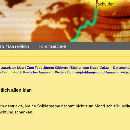
ts / Börsenlinks
Forumsarchive
 autark am Meer
|
Zum Tode Jürgen Küßners
|
Bücher vom Kopp-Verlag |
Datenschut
be Forum
durch
Käufe bei Amazon
! |
Weitere Buchempfehlungen
und
Amazonnavigat
ich allen klar.
n gestrickte, kleine Solidargemeinschaft nicht zum Mond schießt, sollt
eachtung schenken.