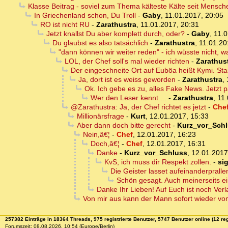
Klasse Beitrag - soviel zum Thema kälteste Kälte seit Mensc
In Griechenland schon, Du Troll
-
Gaby
,
11.01.2017, 20:05
RO ist nicht RU
-
Zarathustra
,
11.01.2017, 20:31
Jetzt knallst Du aber komplett durch, oder?
-
Gaby
,
11.0
Du glaubst es also tatsächlich
-
Zarathustra
,
11.01.20
"dann können wir weiter reden" - ich wüsste nicht, 
LOL, der Chef soll's mal wieder richten
-
Zarathus
Der eingeschneite Ort auf Euböa heißt Kymi. Stand
Ja, dort ist es weiss geworden
-
Zarathustra
,
Ok. Ich gebe es zu, alles Fake News. Jetzt 
Wer den Leser kennt ...
-
Zarathustra
,
11.
@Zarathustra: Ja, der Chef richtet es jetzt
-
Che
Millionärsfrage
-
Kurt
,
12.01.2017, 15:33
Aber dann doch bitte gerecht
-
Kurz_vor_Sch
Nein,â€¦
-
Chef
,
12.01.2017, 16:23
Doch,â€¦
-
Chef
,
12.01.2017, 16:31
Danke
-
Kurz_vor_Schluss
,
12.01.2017
KvS, ich muss dir Respekt zollen.
-
si
Die Geister lasset aufeinanderprallen
Schön gesagt. Auch meinerseits e
Danke Ihr Lieben! Auf Euch ist noch Verl
Von mir aus kann der Mann sofort wieder vo
257382 Einträge in 18364 Threads, 975 registrierte Benutzer, 5747 Benutzer online (12 reg
Forumszeit: 08.08.2026, 10:54 (Europe/Berlin)