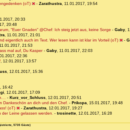
hengedenken (oT)
-
Zarathustra
,
11.01.2017, 19:54
1.2017, 20:33
17, 20:48
warum, "Euer Gnaden" @Chef: Ich steig jetzt aus, keine Sorge
-
Gaby
,
1
tra
,
11.01.2017, 21:01
 eigentlich auch im Text. Wer lesen kann ist klar im Vorteil (oT)
-
G
11.01.2017, 21:53
pass mal auf, Du Kasper
-
Gaby
,
11.01.2017, 22:03
01.2017, 22:36
f
,
12.01.2017, 13:57
luss
,
12.01.2017, 15:36
, 16:42
ggi
,
12.01.2017, 17:09
....
-
Kurz_vor_Schluss
,
12.01.2017, 20:51
in Dankeschön an dich und den Chef.
-
Prikopa
,
15.01.2017, 19:48
ass! (oT)
-
Zarathustra
,
12.01.2017, 19:27
n der Leine gelassen werden.
-
trosinette
,
12.01.2017, 16:28
istrierte, 5735 Gäste)