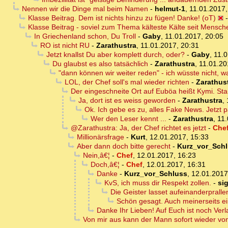
Nennen wir die Dinge mal beim Namen
-
helmut-1
,
11.01.2017,
Klasse Beitrag. Dem ist nichts hinzu zu fügen! Danke! (oT)
Klasse Beitrag - soviel zum Thema kälteste Kälte seit Mensc
In Griechenland schon, Du Troll
-
Gaby
,
11.01.2017, 20:05
RO ist nicht RU
-
Zarathustra
,
11.01.2017, 20:31
Jetzt knallst Du aber komplett durch, oder?
-
Gaby
,
11.0
Du glaubst es also tatsächlich
-
Zarathustra
,
11.01.20
"dann können wir weiter reden" - ich wüsste nicht, 
LOL, der Chef soll's mal wieder richten
-
Zarathus
Der eingeschneite Ort auf Euböa heißt Kymi. Stand
Ja, dort ist es weiss geworden
-
Zarathustra
,
Ok. Ich gebe es zu, alles Fake News. Jetzt 
Wer den Leser kennt ...
-
Zarathustra
,
11.
@Zarathustra: Ja, der Chef richtet es jetzt
-
Che
Millionärsfrage
-
Kurt
,
12.01.2017, 15:33
Aber dann doch bitte gerecht
-
Kurz_vor_Sch
Nein,â€¦
-
Chef
,
12.01.2017, 16:23
Doch,â€¦
-
Chef
,
12.01.2017, 16:31
Danke
-
Kurz_vor_Schluss
,
12.01.2017
KvS, ich muss dir Respekt zollen.
-
si
Die Geister lasset aufeinanderprallen
Schön gesagt. Auch meinerseits e
Danke Ihr Lieben! Auf Euch ist noch Verl
Von mir aus kann der Mann sofort wieder vo