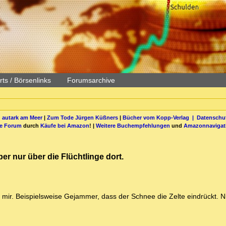
ts / Börsenlinks
Forumsarchive
 autark am Meer
|
Zum Tode Jürgen Küßners
|
Bücher vom Kopp-Verlag |
Datenschut
be Forum
durch
Käufe bei Amazon
! |
Weitere Buchempfehlungen
und
Amazonnavigat
r nur über die Flüchtlinge dort.
t mir. Beispielsweise Gejammer, dass der Schnee die Zelte eindrückt.