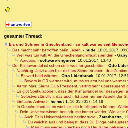
antworten
gesamter Thread:
Eis und Schnee in Griechenland - so kalt war es seit Mensch
Das macht sehr betroffen beim Lesen.
-
bude
,
10.01.2017, 09:
Wer was tun will: An die Griechenlandhilfe.at spenden
-
Gaby
Apropos,
-
software-engineer
,
10.01.2017, 13:40
Der Klimawandel ist schon sehr weit fortgeschritten
-
Otto Lide
Nachtrag: Jetzt auch hier dichtes Schneetreiben, drei Zentim
Es wird bald wärmer
-
Otto Lidenbrock
,
10.01.2017, 12:5
Bevors in GR wärmer wird, muss es erst bei uns wärmer
Aaron Mair, Sierra Club President, vertritt sehr überzeugend
Es gibt Spekulationen, dass der Klimawandel nur deswegen 
Selbstverständlich, das auch. Ist aber nur ein Aspekt der St
Einfache Antwort
-
helmut-1
,
10.01.2017, 14:19
In Griechenland ist es wie hier; die Intelligenten können Wet
Dein Universalwissen beeindruckt immer wieder. Wie viele 
Auch Dein Universalwissen beeindruckt
-
Zarathustra
,
11
Du weichst aus und belegst, dass Du Dinge behauptes
Man muss weder Griechen noch Deutsche befragen