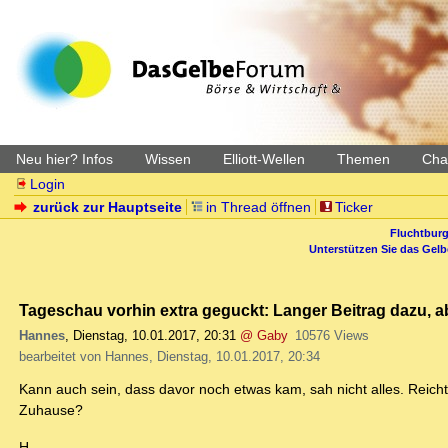
Neu hier? Infos
Wissen
Elliott-Wellen
Themen
Char
Login
zurück zur Hauptseite
in Thread öffnen
Ticker
Fluchtburg
Unterstützen Sie das Gel
Tageschau vorhin extra geguckt: Langer Beitrag dazu, abe
Hannes
,
Dienstag, 10.01.2017, 20:31
@ Gaby
10576 Views
bearbeitet von Hannes, Dienstag, 10.01.2017, 20:34
Kann auch sein, dass davor noch etwas kam, sah nicht alles. Reich
Zuhause?
H.