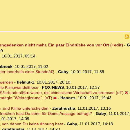
engedenken nicht mehr. Ein paar Eindrücke von vor Ort (+edit)
-
G
09
,
10.01.2017, 09:14
nbrock
,
10.01.2017, 11:02
eter innerhalb einer Stundeâ€¦
-
Gaby
,
10.01.2017, 11:39
1
 werden
-
helmut-1
,
10.01.2017, 20:10
 die Klimawandelthese
-
FOX-NEWS
,
10.01.2017, 12:37
â€žerfundenâ€œ wurde, die chinesische Wirtschaft zu bremsen (oT)
rategie "Weltregierung". (oT)
-
Hannes
,
10.01.2017, 19:43
ter und Klima unterscheiden
-
Zarathustra
,
11.01.2017, 13:16
Griechen hast Du denn für Deine Aussage befragt?
-
Gaby
,
11.01.2017
.01.2017, 14:09
t, von denen Du keine Ahnung hast
-
Gaby
,
11.01.2017, 14:18
-
Zarathustra
,
11.01.2017, 14:23