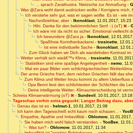
... sprach Zarathustra. Nietzsche zur Anmaßung
-
G
Was @Zara wohl damit audrücken wollte / Korrigiere mich, fal
Ich verstehe sehr gut, was er sagen wollte. Es ist - wie i
Nachvollziehbar, aber
-
Ikonoklast
,
11.01.2017, 15:23
Hihi. Danke für den bekömmlichen Senf :-) (oT)
-
Ich wäre mir da nicht so sicher. Emotional vielleicht d
Ich bewundere @Zara ja
-
Ikonoklast
,
12.01.2017
Spaßfreie Korinthenkackerei
-
trosinette
,
12.01.
Ist eine individuelle Sache
-
Ikonoklast
,
12.01.
Zum Glück haben wir Dich als wandelnden Kontrast im
Wetter verhält sich wieâ€™s Klima,
-
trosinette
,
11.01.2017
Statistiken sind eine spaßige Angelegenheit
-
nemo
,
11.0
Mal ein paar Bilder vom schlichtgriechischen Wetterklima 
Der arme Grieche friert, dem reichen Griechen fällt das eh
Zum Klima und Wetter hinzu kommt zu allem Ueberfluss a
Opa Benni liest den schlichtesten der Schlichten die Lev
Deine intelligente Wetter- Klimaunterscheidung ist vermut
Scheiss Klimaerwärmung (oT)
-
Sundevil
,
10.01.2017, 13:18
Tageschau vorhin extra geguckt: Langer Beitrag dazu, aber 
Genau das ist es
-
helmut-1
,
10.01.2017, 21:08
Ich kann den Tagesscheiß echt kaum noch schauen...
-
YooB
Empathie, Apathie und Imbezillität
-
Oblomow
,
11.01.2017,
Sie haben mich wohl falsch verstanden.
-
YooBee
,
11.01.
Was tun?
-
Oblomow
,
11.01.2017, 11:34
Imbezillität ist "geistige Behinderung ... andauernden Zust