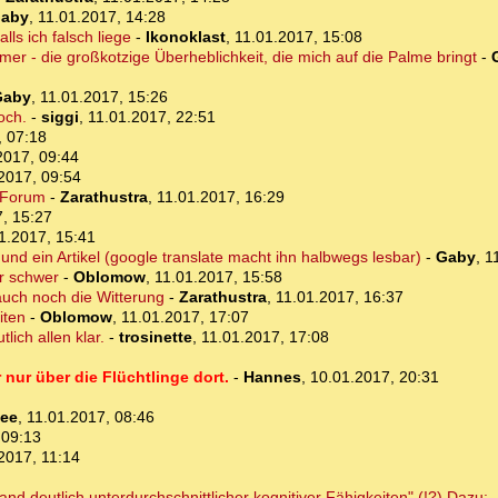
aby
,
11.01.2017, 14:28
ls ich falsch liege
-
Ikonoklast
,
11.01.2017, 15:08
mmer - die großkotzige Überheblichkeit, die mich auf die Palme bringt
-
Gaby
,
11.01.2017, 15:26
och.
-
siggi
,
11.01.2017, 22:51
, 07:18
2017, 09:44
2017, 09:54
 Forum
-
Zarathustra
,
11.01.2017, 16:29
, 15:27
1.2017, 15:41
und ein Artikel (google translate macht ihn halbwegs lesbar)
-
Gaby
,
1
er schwer
-
Oblomow
,
11.01.2017, 15:58
uch noch die Witterung
-
Zarathustra
,
11.01.2017, 16:37
iten
-
Oblomow
,
11.01.2017, 17:07
lich allen klar.
-
trosinette
,
11.01.2017, 17:08
nur über die Flüchtlinge dort.
-
Hannes
,
10.01.2017, 20:31
ee
,
11.01.2017, 08:46
 09:13
2017, 11:14
and deutlich unterdurchschnittlicher kognitiver Fähigkeiten" (!?) Dazu: