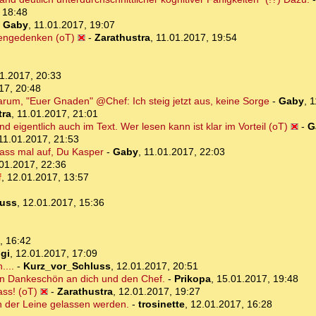
 18:48
-
Gaby
,
11.01.2017, 19:07
hengedenken (oT)
-
Zarathustra
,
11.01.2017, 19:54
1.2017, 20:33
17, 20:48
warum, "Euer Gnaden" @Chef: Ich steig jetzt aus, keine Sorge
-
Gaby
,
1
tra
,
11.01.2017, 21:01
 eigentlich auch im Text. Wer lesen kann ist klar im Vorteil (oT)
-
G
11.01.2017, 21:53
pass mal auf, Du Kasper
-
Gaby
,
11.01.2017, 22:03
01.2017, 22:36
f
,
12.01.2017, 13:57
luss
,
12.01.2017, 15:36
, 16:42
ggi
,
12.01.2017, 17:09
....
-
Kurz_vor_Schluss
,
12.01.2017, 20:51
in Dankeschön an dich und den Chef.
-
Prikopa
,
15.01.2017, 19:48
ass! (oT)
-
Zarathustra
,
12.01.2017, 19:27
n der Leine gelassen werden.
-
trosinette
,
12.01.2017, 16:28