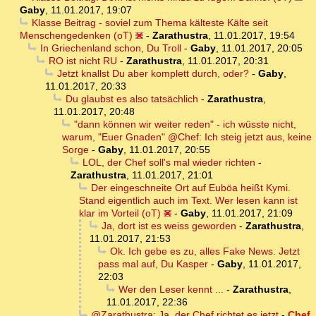
Gaby
,
11.01.2017, 19:07
Klasse Beitrag - soviel zum Thema kälteste Kälte seit
Menschengedenken (oT)
-
Zarathustra
,
11.01.2017, 19:54
In Griechenland schon, Du Troll
-
Gaby
,
11.01.2017, 20:05
RO ist nicht RU
-
Zarathustra
,
11.01.2017, 20:31
Jetzt knallst Du aber komplett durch, oder?
-
Gaby
,
11.01.2017, 20:33
Du glaubst es also tatsächlich
-
Zarathustra
,
11.01.2017, 20:48
"dann können wir weiter reden" - ich wüsste nicht,
warum, "Euer Gnaden" @Chef: Ich steig jetzt aus, keine
Sorge
-
Gaby
,
11.01.2017, 20:55
LOL, der Chef soll's mal wieder richten
-
Zarathustra
,
11.01.2017, 21:01
Der eingeschneite Ort auf Euböa heißt Kymi.
Stand eigentlich auch im Text. Wer lesen kann ist
klar im Vorteil (oT)
-
Gaby
,
11.01.2017, 21:09
Ja, dort ist es weiss geworden
-
Zarathustra
,
11.01.2017, 21:53
Ok. Ich gebe es zu, alles Fake News. Jetzt
pass mal auf, Du Kasper
-
Gaby
,
11.01.2017,
22:03
Wer den Leser kennt ...
-
Zarathustra
,
11.01.2017, 22:36
@Zarathustra: Ja, der Chef richtet es jetzt
-
Chef
,