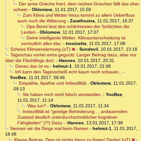
Der arme Grieche friert, dem reichen Griechen fällt das eher
schwer
-
Oblomow
,
11.01.2017, 15:58
Zum Klima und Wetter hinzu kommt zu allem Ueberfluss
auch noch die Witterung
-
Zarathustra
,
11.01.2017, 16:37
Opa Benni liest den schlichtesten der Schlichten die
Leviten
-
Oblomow
,
11.01.2017, 17:07
Deine intelligente Wetter- Klimaunterscheidung ist
vermutlich allen klar.
-
trosinette
,
11.01.2017, 17:08
Scheiss Klimaerwärmung (oT)
-
Sundevil
,
10.01.2017, 13:18
Tageschau vorhin extra geguckt: Langer Beitrag dazu, aber nur
über die Flüchtlinge dort.
-
Hannes
,
10.01.2017, 20:31
Genau das ist es
-
helmut-1
,
10.01.2017, 21:08
Ich kann den Tagesscheiß echt kaum noch schauen...
-
YooBee
,
11.01.2017, 08:46
Empathie, Apathie und Imbezillität
-
Oblomow
,
11.01.2017,
09:13
Sie haben mich wohl falsch verstanden.
-
YooBee
,
11.01.2017, 11:14
Was tun?
-
Oblomow
,
11.01.2017, 11:34
Imbezillität ist "geistige Behinderung ... andauernden
Zustand deutlich unterdurchschnittlicher kognitiver
Fähigkeiten" (!?) Dazu:
-
Hannes
,
13.01.2017, 17:38
Nennen wir die Dinge mal beim Namen
-
helmut-1
,
11.01.2017,
18:48
Klasse Beitrag. Dem ist nichts hinzu zu fügen! Danke! (oT)
-