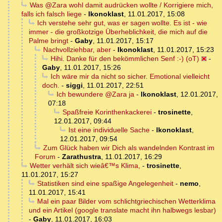
Was @Zara wohl damit audrücken wollte / Korrigiere mich,
falls ich falsch liege
-
Ikonoklast
,
11.01.2017, 15:08
Ich verstehe sehr gut, was er sagen wollte. Es ist - wie
immer - die großkotzige Überheblichkeit, die mich auf die
Palme bringt
-
Gaby
,
11.01.2017, 15:17
Nachvollziehbar, aber
-
Ikonoklast
,
11.01.2017, 15:23
Hihi. Danke für den bekömmlichen Senf :-) (oT)
-
Gaby
,
11.01.2017, 15:26
Ich wäre mir da nicht so sicher. Emotional vielleicht
doch.
-
siggi
,
11.01.2017, 22:51
Ich bewundere @Zara ja
-
Ikonoklast
,
12.01.2017,
07:18
Spaßfreie Korinthenkackerei
-
trosinette
,
12.01.2017, 09:44
Ist eine individuelle Sache
-
Ikonoklast
,
12.01.2017, 09:54
Zum Glück haben wir Dich als wandelnden Kontrast im
Forum
-
Zarathustra
,
11.01.2017, 16:29
Wetter verhält sich wieâ€™s Klima,
-
trosinette
,
11.01.2017, 15:27
Statistiken sind eine spaßige Angelegenheit
-
nemo
,
11.01.2017, 15:41
Mal ein paar Bilder vom schlichtgriechischen Wetterklima
und ein Artikel (google translate macht ihn halbwegs lesbar)
-
Gaby
,
11.01.2017, 16:03