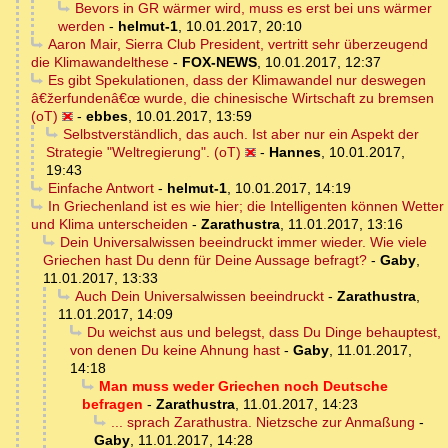
Bevors in GR wärmer wird, muss es erst bei uns wärmer
werden
-
helmut-1
,
10.01.2017, 20:10
Aaron Mair, Sierra Club President, vertritt sehr überzeugend
die Klimawandelthese
-
FOX-NEWS
,
10.01.2017, 12:37
Es gibt Spekulationen, dass der Klimawandel nur deswegen
â€žerfundenâ€œ wurde, die chinesische Wirtschaft zu bremsen
(oT)
-
ebbes
,
10.01.2017, 13:59
Selbstverständlich, das auch. Ist aber nur ein Aspekt der
Strategie "Weltregierung". (oT)
-
Hannes
,
10.01.2017,
19:43
Einfache Antwort
-
helmut-1
,
10.01.2017, 14:19
In Griechenland ist es wie hier; die Intelligenten können Wetter
und Klima unterscheiden
-
Zarathustra
,
11.01.2017, 13:16
Dein Universalwissen beeindruckt immer wieder. Wie viele
Griechen hast Du denn für Deine Aussage befragt?
-
Gaby
,
11.01.2017, 13:33
Auch Dein Universalwissen beeindruckt
-
Zarathustra
,
11.01.2017, 14:09
Du weichst aus und belegst, dass Du Dinge behauptest,
von denen Du keine Ahnung hast
-
Gaby
,
11.01.2017,
14:18
Man muss weder Griechen noch Deutsche
befragen
-
Zarathustra
,
11.01.2017, 14:23
... sprach Zarathustra. Nietzsche zur Anmaßung
-
Gaby
,
11.01.2017, 14:28