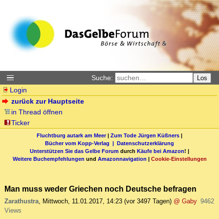
Suche:
Los
Login
zurück zur Hauptseite
in Thread öffnen
Ticker
Fluchtburg autark am Meer
|
Zum Tode Jürgen Küßners
|
Bücher vom Kopp-Verlag |
Datenschutzerklärung
Unterstützen Sie das Gelbe Forum
durch
Käufe bei Amazon
! |
Weitere Buchempfehlungen
und
Amazonnavigation
|
Cookie-Einstellungen
Man muss weder Griechen noch Deutsche befragen
Zarathustra
,
Mittwoch, 11.01.2017, 14:23
(vor 3497 Tagen)
@ Gaby
9462
Views