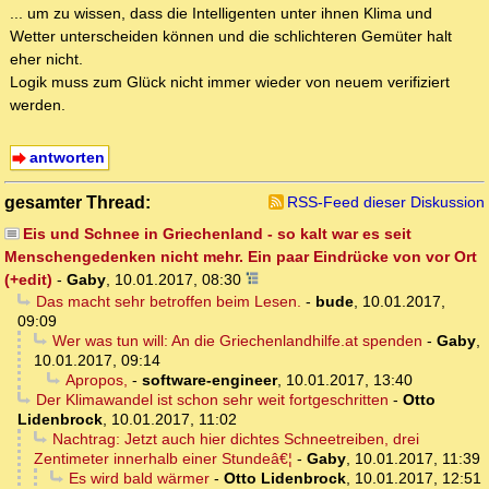
... um zu wissen, dass die Intelligenten unter ihnen Klima und
Wetter unterscheiden können und die schlichteren Gemüter halt
eher nicht.
Logik muss zum Glück nicht immer wieder von neuem verifiziert
werden.
antworten
gesamter Thread:
RSS-Feed dieser Diskussion
Eis und Schnee in Griechenland - so kalt war es seit
Menschengedenken nicht mehr. Ein paar Eindrücke von vor Ort
(+edit)
-
Gaby
,
10.01.2017, 08:30
Das macht sehr betroffen beim Lesen.
-
bude
,
10.01.2017,
09:09
Wer was tun will: An die Griechenlandhilfe.at spenden
-
Gaby
,
10.01.2017, 09:14
Apropos,
-
software-engineer
,
10.01.2017, 13:40
Der Klimawandel ist schon sehr weit fortgeschritten
-
Otto
Lidenbrock
,
10.01.2017, 11:02
Nachtrag: Jetzt auch hier dichtes Schneetreiben, drei
Zentimeter innerhalb einer Stundeâ€¦
-
Gaby
,
10.01.2017, 11:39
Es wird bald wärmer
-
Otto Lidenbrock
,
10.01.2017, 12:51