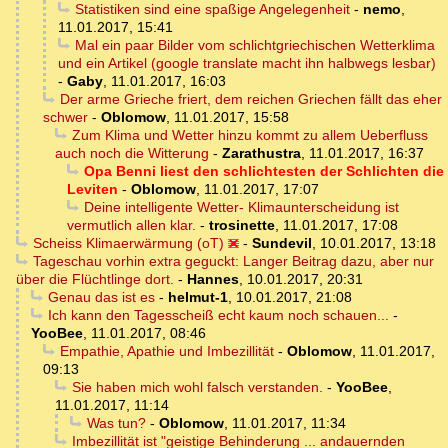
Statistiken sind eine spaßige Angelegenheit
-
nemo
,
11.01.2017, 15:41
Mal ein paar Bilder vom schlichtgriechischen Wetterklima
und ein Artikel (google translate macht ihn halbwegs lesbar)
-
Gaby
,
11.01.2017, 16:03
Der arme Grieche friert, dem reichen Griechen fällt das eher
schwer
-
Oblomow
,
11.01.2017, 15:58
Zum Klima und Wetter hinzu kommt zu allem Ueberfluss
auch noch die Witterung
-
Zarathustra
,
11.01.2017, 16:37
Opa Benni liest den schlichtesten der Schlichten die
Leviten
-
Oblomow
,
11.01.2017, 17:07
Deine intelligente Wetter- Klimaunterscheidung ist
vermutlich allen klar.
-
trosinette
,
11.01.2017, 17:08
Scheiss Klimaerwärmung (oT)
-
Sundevil
,
10.01.2017, 13:18
Tageschau vorhin extra geguckt: Langer Beitrag dazu, aber nur
über die Flüchtlinge dort.
-
Hannes
,
10.01.2017, 20:31
Genau das ist es
-
helmut-1
,
10.01.2017, 21:08
Ich kann den Tagesscheiß echt kaum noch schauen...
-
YooBee
,
11.01.2017, 08:46
Empathie, Apathie und Imbezillität
-
Oblomow
,
11.01.2017,
09:13
Sie haben mich wohl falsch verstanden.
-
YooBee
,
11.01.2017, 11:14
Was tun?
-
Oblomow
,
11.01.2017, 11:34
Imbezillität ist "geistige Behinderung ... andauernden