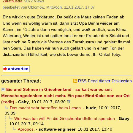
Zarathustra
9072 Views
bearbeitet von Oblomow, Mittwoch, 11.01.2017, 17:37
Eine wirklich gute Erklärung. Da beißt die Maus keinen Faden ab.
Und wenn es wohlig warm ist, dann sitzt Opa Benni wieder am
Kamin, im 41 Jahre dann womöglich, und weiß endlich, was Klima,
Witterung, Wetter ist und später tanzt er vor Freude den Sirtaki und
liest noch ne Runde die Vorrede des Zarathustra und gebiert fix mal
nen Stern. Das haben wir nun auch geklärt und in einem Ton der
distanzierten Höflichkeit, wie stets bewundernd, Ihr Onkel Toby.
antworten
gesamter Thread:
RSS-Feed dieser Diskussion
Eis und Schnee in Griechenland - so kalt war es seit
Menschengedenken nicht mehr. Ein paar Eindrücke von vor Ort
(+edit)
-
Gaby
,
10.01.2017, 08:30
Das macht sehr betroffen beim Lesen.
-
bude
,
10.01.2017,
09:09
Wer was tun will: An die Griechenlandhilfe.at spenden
-
Gaby
,
10.01.2017, 09:14
Apropos,
-
software-engineer
,
10.01.2017, 13:40