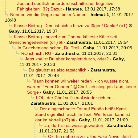
Zustand deutlich unterdurchschnittlicher kognitiver
Fähigkeiten" (!?) Dazu:
-
Hannes
,
13.01.2017, 17:38
Nennen wir die Dinge mal beim Namen
-
helmut-1
,
11.01.2017,
18:48
Klasse Beitrag. Dem ist nichts hinzu zu fügen! Danke! (oT)
-
Gaby
,
11.01.2017, 19:07
Klasse Beitrag - soviel zum Thema kälteste Kälte seit
Menschengedenken (oT)
-
Zarathustra
,
11.01.2017, 19:54
In Griechenland schon, Du Troll
-
Gaby
,
11.01.2017, 20:05
RO ist nicht RU
-
Zarathustra
,
11.01.2017, 20:31
Jetzt knallst Du aber komplett durch, oder?
-
Gaby
,
11.01.2017, 20:33
Du glaubst es also tatsächlich
-
Zarathustra
,
11.01.2017, 20:48
"dann können wir weiter reden" - ich wüsste nicht,
warum, "Euer Gnaden" @Chef: Ich steig jetzt aus, keine
Sorge
-
Gaby
,
11.01.2017, 20:55
LOL, der Chef soll's mal wieder richten
-
Zarathustra
,
11.01.2017, 21:01
Der eingeschneite Ort auf Euböa heißt Kymi.
Stand eigentlich auch im Text. Wer lesen kann ist
klar im Vorteil (oT)
-
Gaby
,
11.01.2017, 21:09
Ja, dort ist es weiss geworden
-
Zarathustra
,
11.01.2017, 21:53
Ok. Ich gebe es zu, alles Fake News. Jetzt