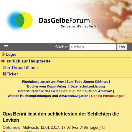
Suche:
Los
Login
zurück zur Hauptseite
in Thread öffnen
Ticker
Fluchtburg autark am Meer
|
Zum Tode Jürgen Küßners
|
Bücher vom Kopp-Verlag |
Datenschutzerklärung
Unterstützen Sie das Gelbe Forum
durch
Käufe bei Amazon
! |
Weitere Buchempfehlungen
und
Amazonnavigation
|
Cookie-Einstellungen
Opa Benni liest den schlichtesten der Schlichten die
Leviten
Oblomow
,
Mittwoch, 11.01.2017, 17:07
(vor 3496 Tagen)
@