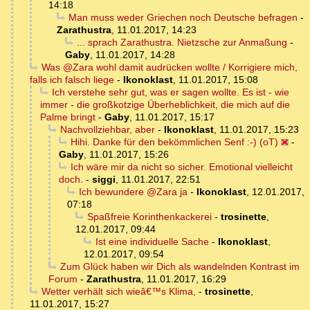
14:18
Man muss weder Griechen noch Deutsche befragen
-
Zarathustra
,
11.01.2017, 14:23
... sprach Zarathustra. Nietzsche zur Anmaßung
-
Gaby
,
11.01.2017, 14:28
Was @Zara wohl damit audrücken wollte / Korrigiere mich,
falls ich falsch liege
-
Ikonoklast
,
11.01.2017, 15:08
Ich verstehe sehr gut, was er sagen wollte. Es ist - wie
immer - die großkotzige Überheblichkeit, die mich auf die
Palme bringt
-
Gaby
,
11.01.2017, 15:17
Nachvollziehbar, aber
-
Ikonoklast
,
11.01.2017, 15:23
Hihi. Danke für den bekömmlichen Senf :-) (oT)
-
Gaby
,
11.01.2017, 15:26
Ich wäre mir da nicht so sicher. Emotional vielleicht
doch.
-
siggi
,
11.01.2017, 22:51
Ich bewundere @Zara ja
-
Ikonoklast
,
12.01.2017,
07:18
Spaßfreie Korinthenkackerei
-
trosinette
,
12.01.2017, 09:44
Ist eine individuelle Sache
-
Ikonoklast
,
12.01.2017, 09:54
Zum Glück haben wir Dich als wandelnden Kontrast im
Forum
-
Zarathustra
,
11.01.2017, 16:29
Wetter verhält sich wieâ€™s Klima,
-
trosinette
,
11.01.2017, 15:27