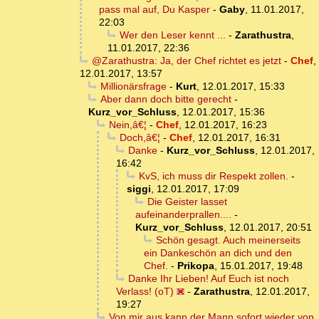
pass mal auf, Du Kasper
-
Gaby
,
11.01.2017,
22:03
Wer den Leser kennt ...
-
Zarathustra
,
11.01.2017, 22:36
@Zarathustra: Ja, der Chef richtet es jetzt
-
Chef
,
12.01.2017, 13:57
Millionärsfrage
-
Kurt
,
12.01.2017, 15:33
Aber dann doch bitte gerecht
-
Kurz_vor_Schluss
,
12.01.2017, 15:36
Nein,â€¦
-
Chef
,
12.01.2017, 16:23
Doch,â€¦
-
Chef
,
12.01.2017, 16:31
Danke
-
Kurz_vor_Schluss
,
12.01.2017,
16:42
KvS, ich muss dir Respekt zollen.
-
siggi
,
12.01.2017, 17:09
Die Geister lasset
aufeinanderprallen....
-
Kurz_vor_Schluss
,
12.01.2017, 20:51
Schön gesagt. Auch meinerseits
ein Dankeschön an dich und den
Chef.
-
Prikopa
,
15.01.2017, 19:48
Danke Ihr Lieben! Auf Euch ist noch
Verlass! (oT)
-
Zarathustra
,
12.01.2017,
19:27
Von mir aus kann der Mann sofort wieder von