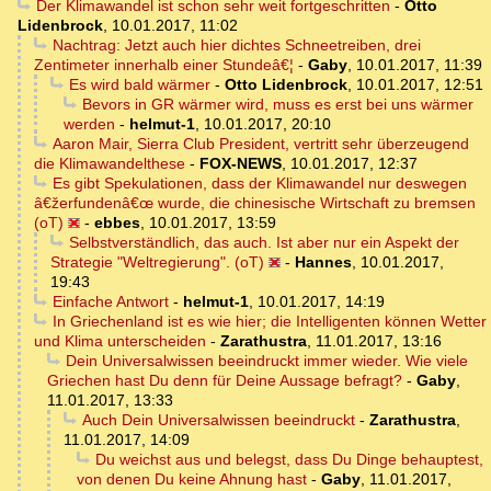
Der Klimawandel ist schon sehr weit fortgeschritten
-
Otto
Lidenbrock
,
10.01.2017, 11:02
Nachtrag: Jetzt auch hier dichtes Schneetreiben, drei
Zentimeter innerhalb einer Stundeâ€¦
-
Gaby
,
10.01.2017, 11:39
Es wird bald wärmer
-
Otto Lidenbrock
,
10.01.2017, 12:51
Bevors in GR wärmer wird, muss es erst bei uns wärmer
werden
-
helmut-1
,
10.01.2017, 20:10
Aaron Mair, Sierra Club President, vertritt sehr überzeugend
die Klimawandelthese
-
FOX-NEWS
,
10.01.2017, 12:37
Es gibt Spekulationen, dass der Klimawandel nur deswegen
â€žerfundenâ€œ wurde, die chinesische Wirtschaft zu bremsen
(oT)
-
ebbes
,
10.01.2017, 13:59
Selbstverständlich, das auch. Ist aber nur ein Aspekt der
Strategie "Weltregierung". (oT)
-
Hannes
,
10.01.2017,
19:43
Einfache Antwort
-
helmut-1
,
10.01.2017, 14:19
In Griechenland ist es wie hier; die Intelligenten können Wetter
und Klima unterscheiden
-
Zarathustra
,
11.01.2017, 13:16
Dein Universalwissen beeindruckt immer wieder. Wie viele
Griechen hast Du denn für Deine Aussage befragt?
-
Gaby
,
11.01.2017, 13:33
Auch Dein Universalwissen beeindruckt
-
Zarathustra
,
11.01.2017, 14:09
Du weichst aus und belegst, dass Du Dinge behauptest,
von denen Du keine Ahnung hast
-
Gaby
,
11.01.2017,