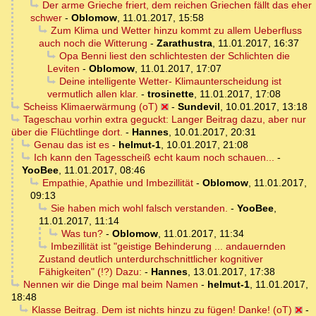
Der arme Grieche friert, dem reichen Griechen fällt das eher
schwer
-
Oblomow
,
11.01.2017, 15:58
Zum Klima und Wetter hinzu kommt zu allem Ueberfluss
auch noch die Witterung
-
Zarathustra
,
11.01.2017, 16:37
Opa Benni liest den schlichtesten der Schlichten die
Leviten
-
Oblomow
,
11.01.2017, 17:07
Deine intelligente Wetter- Klimaunterscheidung ist
vermutlich allen klar.
-
trosinette
,
11.01.2017, 17:08
Scheiss Klimaerwärmung (oT)
-
Sundevil
,
10.01.2017, 13:18
Tageschau vorhin extra geguckt: Langer Beitrag dazu, aber nur
über die Flüchtlinge dort.
-
Hannes
,
10.01.2017, 20:31
Genau das ist es
-
helmut-1
,
10.01.2017, 21:08
Ich kann den Tagesscheiß echt kaum noch schauen...
-
YooBee
,
11.01.2017, 08:46
Empathie, Apathie und Imbezillität
-
Oblomow
,
11.01.2017,
09:13
Sie haben mich wohl falsch verstanden.
-
YooBee
,
11.01.2017, 11:14
Was tun?
-
Oblomow
,
11.01.2017, 11:34
Imbezillität ist "geistige Behinderung ... andauernden
Zustand deutlich unterdurchschnittlicher kognitiver
Fähigkeiten" (!?) Dazu:
-
Hannes
,
13.01.2017, 17:38
Nennen wir die Dinge mal beim Namen
-
helmut-1
,
11.01.2017,
18:48
Klasse Beitrag. Dem ist nichts hinzu zu fügen! Danke! (oT)
-