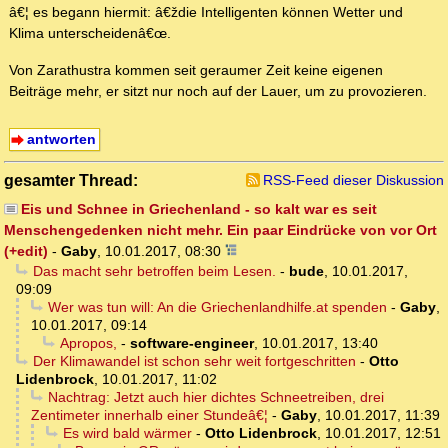
â€¦ es begann hiermit: â€ždie Intelligenten können Wetter und
Klima unterscheidenâ€œ.
Von Zarathustra kommen seit geraumer Zeit keine eigenen
Beiträge mehr, er sitzt nur noch auf der Lauer, um zu provozieren.
antworten
gesamter Thread:
RSS-Feed dieser Diskussion
Eis und Schnee in Griechenland - so kalt war es seit
Menschengedenken nicht mehr. Ein paar Eindrücke von vor Ort
(+edit)
-
Gaby
,
10.01.2017, 08:30
Das macht sehr betroffen beim Lesen.
-
bude
,
10.01.2017,
09:09
Wer was tun will: An die Griechenlandhilfe.at spenden
-
Gaby
,
10.01.2017, 09:14
Apropos,
-
software-engineer
,
10.01.2017, 13:40
Der Klimawandel ist schon sehr weit fortgeschritten
-
Otto
Lidenbrock
,
10.01.2017, 11:02
Nachtrag: Jetzt auch hier dichtes Schneetreiben, drei
Zentimeter innerhalb einer Stundeâ€¦
-
Gaby
,
10.01.2017, 11:39
Es wird bald wärmer
-
Otto Lidenbrock
,
10.01.2017, 12:51