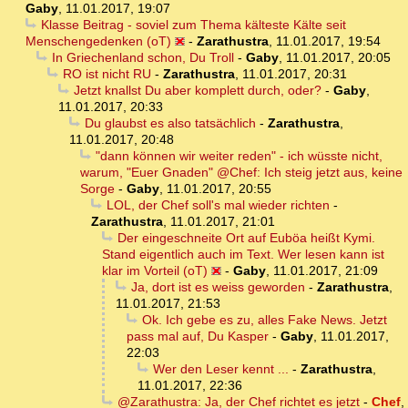
Gaby
,
11.01.2017, 19:07
Klasse Beitrag - soviel zum Thema kälteste Kälte seit
Menschengedenken (oT)
-
Zarathustra
,
11.01.2017, 19:54
In Griechenland schon, Du Troll
-
Gaby
,
11.01.2017, 20:05
RO ist nicht RU
-
Zarathustra
,
11.01.2017, 20:31
Jetzt knallst Du aber komplett durch, oder?
-
Gaby
,
11.01.2017, 20:33
Du glaubst es also tatsächlich
-
Zarathustra
,
11.01.2017, 20:48
"dann können wir weiter reden" - ich wüsste nicht,
warum, "Euer Gnaden" @Chef: Ich steig jetzt aus, keine
Sorge
-
Gaby
,
11.01.2017, 20:55
LOL, der Chef soll's mal wieder richten
-
Zarathustra
,
11.01.2017, 21:01
Der eingeschneite Ort auf Euböa heißt Kymi.
Stand eigentlich auch im Text. Wer lesen kann ist
klar im Vorteil (oT)
-
Gaby
,
11.01.2017, 21:09
Ja, dort ist es weiss geworden
-
Zarathustra
,
11.01.2017, 21:53
Ok. Ich gebe es zu, alles Fake News. Jetzt
pass mal auf, Du Kasper
-
Gaby
,
11.01.2017,
22:03
Wer den Leser kennt ...
-
Zarathustra
,
11.01.2017, 22:36
@Zarathustra: Ja, der Chef richtet es jetzt
-
Chef
,