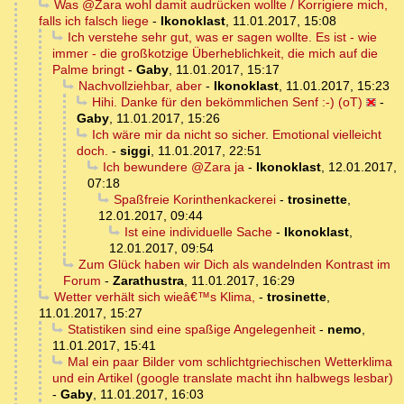
Was @Zara wohl damit audrücken wollte / Korrigiere mich,
falls ich falsch liege
-
Ikonoklast
,
11.01.2017, 15:08
Ich verstehe sehr gut, was er sagen wollte. Es ist - wie
immer - die großkotzige Überheblichkeit, die mich auf die
Palme bringt
-
Gaby
,
11.01.2017, 15:17
Nachvollziehbar, aber
-
Ikonoklast
,
11.01.2017, 15:23
Hihi. Danke für den bekömmlichen Senf :-) (oT)
-
Gaby
,
11.01.2017, 15:26
Ich wäre mir da nicht so sicher. Emotional vielleicht
doch.
-
siggi
,
11.01.2017, 22:51
Ich bewundere @Zara ja
-
Ikonoklast
,
12.01.2017,
07:18
Spaßfreie Korinthenkackerei
-
trosinette
,
12.01.2017, 09:44
Ist eine individuelle Sache
-
Ikonoklast
,
12.01.2017, 09:54
Zum Glück haben wir Dich als wandelnden Kontrast im
Forum
-
Zarathustra
,
11.01.2017, 16:29
Wetter verhält sich wieâ€™s Klima,
-
trosinette
,
11.01.2017, 15:27
Statistiken sind eine spaßige Angelegenheit
-
nemo
,
11.01.2017, 15:41
Mal ein paar Bilder vom schlichtgriechischen Wetterklima
und ein Artikel (google translate macht ihn halbwegs lesbar)
-
Gaby
,
11.01.2017, 16:03