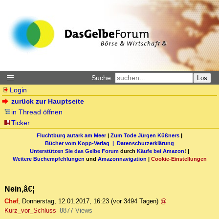
Suche:
Los
Login
zurück zur Hauptseite
in Thread öffnen
Ticker
Fluchtburg autark am Meer
|
Zum Tode Jürgen Küßners
|
Bücher vom Kopp-Verlag |
Datenschutzerklärung
Unterstützen Sie das Gelbe Forum
durch
Käufe bei Amazon
! |
Weitere Buchempfehlungen
und
Amazonnavigation
|
Cookie-Einstellungen
Nein,â€¦
Chef
,
Donnerstag, 12.01.2017, 16:23
(vor 3494 Tagen)
@
Kurz_vor_Schluss
8877 Views