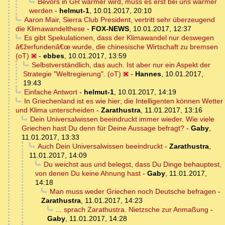
Bevors in GR wärmer wird, muss es erst bei uns wärmer
werden
-
helmut-1
,
10.01.2017, 20:10
Aaron Mair, Sierra Club President, vertritt sehr überzeugend
die Klimawandelthese
-
FOX-NEWS
,
10.01.2017, 12:37
Es gibt Spekulationen, dass der Klimawandel nur deswegen
â€žerfundenâ€œ wurde, die chinesische Wirtschaft zu bremsen
(oT)
-
ebbes
,
10.01.2017, 13:59
Selbstverständlich, das auch. Ist aber nur ein Aspekt der
Strategie "Weltregierung". (oT)
-
Hannes
,
10.01.2017,
19:43
Einfache Antwort
-
helmut-1
,
10.01.2017, 14:19
In Griechenland ist es wie hier; die Intelligenten können Wetter
und Klima unterscheiden
-
Zarathustra
,
11.01.2017, 13:16
Dein Universalwissen beeindruckt immer wieder. Wie viele
Griechen hast Du denn für Deine Aussage befragt?
-
Gaby
,
11.01.2017, 13:33
Auch Dein Universalwissen beeindruckt
-
Zarathustra
,
11.01.2017, 14:09
Du weichst aus und belegst, dass Du Dinge behauptest,
von denen Du keine Ahnung hast
-
Gaby
,
11.01.2017,
14:18
Man muss weder Griechen noch Deutsche befragen
-
Zarathustra
,
11.01.2017, 14:23
... sprach Zarathustra. Nietzsche zur Anmaßung
-
Gaby
,
11.01.2017, 14:28