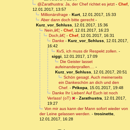
@Zarathustra: Ja, der Chef richtet es jetzt
-
Chef
,
12.01.2017, 13:57
Millionärsfrage
-
Kurt
,
12.01.2017, 15:33
Aber dann doch bitte gerecht
-
Kurz_vor_Schluss
,
12.01.2017, 15:36
Nein,â€¦
-
Chef
,
12.01.2017, 16:23
Doch,â€¦
-
Chef
,
12.01.2017, 16:31
Danke
-
Kurz_vor_Schluss
,
12.01.2017,
16:42
KvS, ich muss dir Respekt zollen.
-
siggi
,
12.01.2017, 17:09
Die Geister lasset
aufeinanderprallen....
-
Kurz_vor_Schluss
,
12.01.2017, 20:51
Schön gesagt. Auch meinerseits
ein Dankeschön an dich und den
Chef.
-
Prikopa
,
15.01.2017, 19:48
Danke Ihr Lieben! Auf Euch ist noch
Verlass! (oT)
-
Zarathustra
,
12.01.2017,
19:27
Von mir aus kann der Mann sofort wieder von
der Leine gelassen werden.
-
trosinette
,
12.01.2017, 16:28