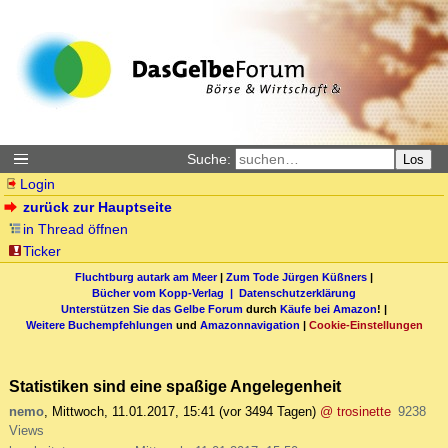
Suche:
Los
Login
zurück zur Hauptseite
in Thread öffnen
Ticker
Fluchtburg autark am Meer
|
Zum Tode Jürgen Küßners
|
Bücher vom Kopp-Verlag |
Datenschutzerklärung
Unterstützen Sie das Gelbe Forum
durch
Käufe bei Amazon
! |
Weitere Buchempfehlungen
und
Amazonnavigation
|
Cookie-Einstellungen
Statistiken sind eine spaßige Angelegenheit
nemo
,
Mittwoch, 11.01.2017, 15:41
(vor 3494 Tagen)
@ trosinette
9238
Views