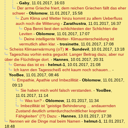
-
Gaby
,
11.01.2017, 16:03
Der arme Grieche friert, dem reichen Griechen fällt das eher
schwer
-
Oblomow
,
11.01.2017, 15:58
Zum Klima und Wetter hinzu kommt zu allem Ueberfluss
auch noch die Witterung
-
Zarathustra
,
11.01.2017, 16:37
Opa Benni liest den schlichtesten der Schlichten die
Leviten
-
Oblomow
,
11.01.2017, 17:07
Deine intelligente Wetter- Klimaunterscheidung ist
vermutlich allen klar.
-
trosinette
,
11.01.2017, 17:08
Scheiss Klimaerwärmung (oT)
-
Sundevil
,
10.01.2017, 13:18
Tageschau vorhin extra geguckt: Langer Beitrag dazu, aber nur
über die Flüchtlinge dort.
-
Hannes
,
10.01.2017, 20:31
Genau das ist es
-
helmut-1
,
10.01.2017, 21:08
Ich kann den Tagesscheiß echt kaum noch schauen...
-
YooBee
,
11.01.2017, 08:46
Empathie, Apathie und Imbezillität
-
Oblomow
,
11.01.2017,
09:13
Sie haben mich wohl falsch verstanden.
-
YooBee
,
11.01.2017, 11:14
Was tun?
-
Oblomow
,
11.01.2017, 11:34
Imbezillität ist "geistige Behinderung ... andauernden
Zustand deutlich unterdurchschnittlicher kognitiver
Fähigkeiten" (!?) Dazu:
-
Hannes
,
13.01.2017, 17:38
Nennen wir die Dinge mal beim Namen
-
helmut-1
,
11.01.2017,
18:48