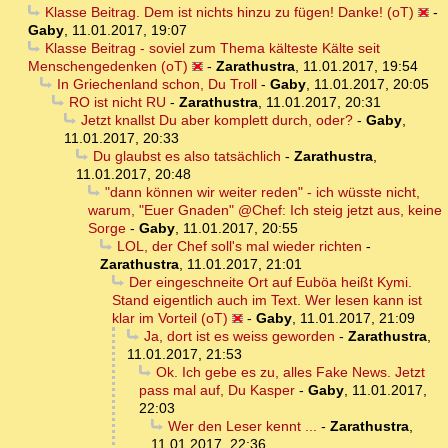
Klasse Beitrag. Dem ist nichts hinzu zu fügen! Danke! (oT)
-
Gaby
,
11.01.2017, 19:07
Klasse Beitrag - soviel zum Thema kälteste Kälte seit
Menschengedenken (oT)
-
Zarathustra
,
11.01.2017, 19:54
In Griechenland schon, Du Troll
-
Gaby
,
11.01.2017, 20:05
RO ist nicht RU
-
Zarathustra
,
11.01.2017, 20:31
Jetzt knallst Du aber komplett durch, oder?
-
Gaby
,
11.01.2017, 20:33
Du glaubst es also tatsächlich
-
Zarathustra
,
11.01.2017, 20:48
"dann können wir weiter reden" - ich wüsste nicht,
warum, "Euer Gnaden" @Chef: Ich steig jetzt aus, keine
Sorge
-
Gaby
,
11.01.2017, 20:55
LOL, der Chef soll's mal wieder richten
-
Zarathustra
,
11.01.2017, 21:01
Der eingeschneite Ort auf Euböa heißt Kymi.
Stand eigentlich auch im Text. Wer lesen kann ist
klar im Vorteil (oT)
-
Gaby
,
11.01.2017, 21:09
Ja, dort ist es weiss geworden
-
Zarathustra
,
11.01.2017, 21:53
Ok. Ich gebe es zu, alles Fake News. Jetzt
pass mal auf, Du Kasper
-
Gaby
,
11.01.2017,
22:03
Wer den Leser kennt ...
-
Zarathustra
,
11.01.2017, 22:36