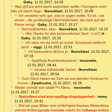
Gaby
,
11.01.2017, 14:28
Was @Zara wohl damit audrücken wollte / Korrigiere mich,
falls ich falsch liege
-
Ikonoklast
,
11.01.2017, 15:08
Ich verstehe sehr gut, was er sagen wollte. Es ist - wie
immer - die großkotzige Überheblichkeit, die mich auf die
Palme bringt
-
Gaby
,
11.01.2017, 15:17
Nachvollziehbar, aber
-
Ikonoklast
,
11.01.2017, 15:23
Hihi. Danke für den bekömmlichen Senf :-) (oT)
-
Gaby
,
11.01.2017, 15:26
Ich wäre mir da nicht so sicher. Emotional vielleicht
doch.
-
siggi
,
11.01.2017, 22:51
Ich bewundere @Zara ja
-
Ikonoklast
,
12.01.2017,
07:18
Spaßfreie Korinthenkackerei
-
trosinette
,
12.01.2017, 09:44
Ist eine individuelle Sache
-
Ikonoklast
,
12.01.2017, 09:54
Zum Glück haben wir Dich als wandelnden Kontrast im
Forum
-
Zarathustra
,
11.01.2017, 16:29
Wetter verhält sich wieâ€™s Klima,
-
trosinette
,
11.01.2017, 15:27
Statistiken sind eine spaßige Angelegenheit
-
nemo
,
11.01.2017, 15:41
Mal ein paar Bilder vom schlichtgriechischen Wetterklima
und ein Artikel (google translate macht ihn halbwegs lesbar)