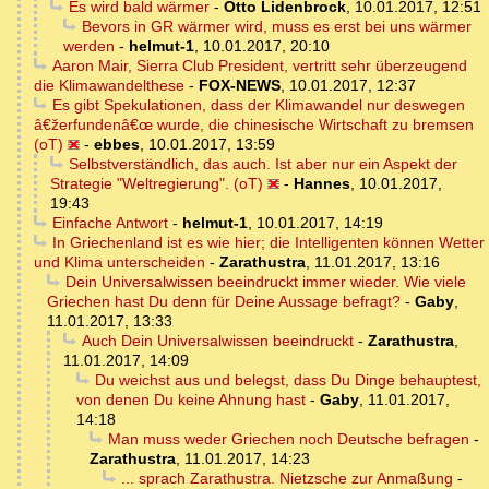
Es wird bald wärmer
-
Otto Lidenbrock
,
10.01.2017, 12:51
Bevors in GR wärmer wird, muss es erst bei uns wärmer
werden
-
helmut-1
,
10.01.2017, 20:10
Aaron Mair, Sierra Club President, vertritt sehr überzeugend
die Klimawandelthese
-
FOX-NEWS
,
10.01.2017, 12:37
Es gibt Spekulationen, dass der Klimawandel nur deswegen
â€žerfundenâ€œ wurde, die chinesische Wirtschaft zu bremsen
(oT)
-
ebbes
,
10.01.2017, 13:59
Selbstverständlich, das auch. Ist aber nur ein Aspekt der
Strategie "Weltregierung". (oT)
-
Hannes
,
10.01.2017,
19:43
Einfache Antwort
-
helmut-1
,
10.01.2017, 14:19
In Griechenland ist es wie hier; die Intelligenten können Wetter
und Klima unterscheiden
-
Zarathustra
,
11.01.2017, 13:16
Dein Universalwissen beeindruckt immer wieder. Wie viele
Griechen hast Du denn für Deine Aussage befragt?
-
Gaby
,
11.01.2017, 13:33
Auch Dein Universalwissen beeindruckt
-
Zarathustra
,
11.01.2017, 14:09
Du weichst aus und belegst, dass Du Dinge behauptest,
von denen Du keine Ahnung hast
-
Gaby
,
11.01.2017,
14:18
Man muss weder Griechen noch Deutsche befragen
-
Zarathustra
,
11.01.2017, 14:23
... sprach Zarathustra. Nietzsche zur Anmaßung
-