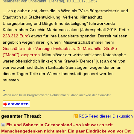
bearbeitet von unbekannt, Dienstag, 10.01.2017, 13:57
... ich glaube nicht, dass die in Wien als "Vize-Bürgermeisterin und
Stadträtin für Stadtentwicklung, Verkehr, Klimaschutz,
Energieplanung und BürgerInnenbeteiligung" fuhrwerkende
Katastrophen-Griechin Maria Vassilakou (Jahresgehalt 2015: Fette
228.312 Euro
) etwas für ihre Landsleute spendet. Derzeit müssen
angeblich wegen ihrer "grünen" Misswirtschaft immer mehr
Geschäfte in der Vorzeige-Einkaufsstraße Mariahilfer Straße
("Mahü") zusperren
. Mitauslöser der wirtschaftlichen Katastrophe
waren offensichtlich links-grüne Krawall-"Demos" just an drei von
vier vorweihnachtlichen Einkaufs-Samstagen, wegen denen an
diesen Tagen Teile der Wiener Innenstadt gesperrt werden
mussten.
--
Wenn man beim Programmieren Fehler macht, dann meckert der Compiler.
antworten
gesamter Thread:
RSS-Feed dieser Diskussion
Eis und Schnee in Griechenland - so kalt war es seit
Menschengedenken nicht mehr. Ein paar Eindrücke von vor Ort