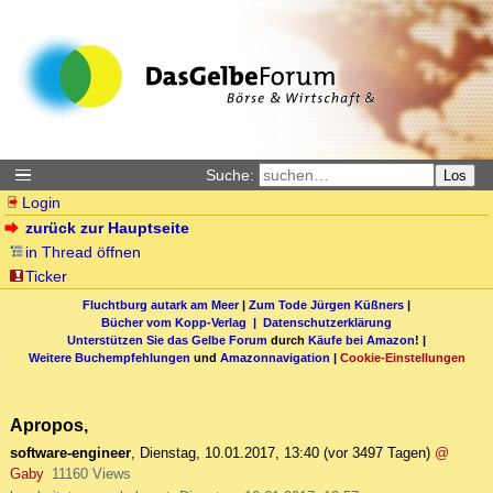
Suche:
Los
Login
zurück zur Hauptseite
in Thread öffnen
Ticker
Fluchtburg autark am Meer
|
Zum Tode Jürgen Küßners
|
Bücher vom Kopp-Verlag |
Datenschutzerklärung
Unterstützen Sie das Gelbe Forum
durch
Käufe bei Amazon
! |
Weitere Buchempfehlungen
und
Amazonnavigation
|
Cookie-Einstellungen
Apropos,
software-engineer
,
Dienstag, 10.01.2017, 13:40
(vor 3497 Tagen)
@
Gaby
11160 Views