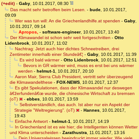
(+edit)
-
Gaby
,
10.01.2017, 08:30
Das macht sehr betroffen beim Lesen.
-
bude
,
10.01.2017,
09:09
Wer was tun will: An die Griechenlandhilfe.at spenden
-
Gaby
,
10.01.2017, 09:14
Apropos,
-
software-engineer
,
10.01.2017, 13:40
Der Klimawandel ist schon sehr weit fortgeschritten
-
Otto
Lidenbrock
,
10.01.2017, 11:02
Nachtrag: Jetzt auch hier dichtes Schneetreiben, drei
Zentimeter innerhalb einer Stundeâ€¦
-
Gaby
,
10.01.2017, 11:39
Es wird bald wärmer
-
Otto Lidenbrock
,
10.01.2017, 12:51
Bevors in GR wärmer wird, muss es erst bei uns wärmer
werden
-
helmut-1
,
10.01.2017, 20:10
Aaron Mair, Sierra Club President, vertritt sehr überzeugend
die Klimawandelthese
-
FOX-NEWS
,
10.01.2017, 12:37
Es gibt Spekulationen, dass der Klimawandel nur deswegen
â€žerfundenâ€œ wurde, die chinesische Wirtschaft zu bremsen
(oT)
-
ebbes
,
10.01.2017, 13:59
Selbstverständlich, das auch. Ist aber nur ein Aspekt der
Strategie "Weltregierung". (oT)
-
Hannes
,
10.01.2017,
19:43
Einfache Antwort
-
helmut-1
,
10.01.2017, 14:19
In Griechenland ist es wie hier; die Intelligenten können Wetter
und Klima unterscheiden
-
Zarathustra
,
11.01.2017, 13:16
Dein Universalwissen beeindruckt immer wieder. Wie viele