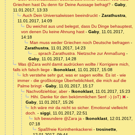
Griechen hast Du denn für Deine Aussage befragt?
-
Gaby
,
11.01.2017, 13:33
Auch Dein Universalwissen beeindruckt
-
Zarathustra
,
11.01.2017, 14:09
Du weichst aus und belegst, dass Du Dinge behauptest,
von denen Du keine Ahnung hast
-
Gaby
,
11.01.2017,
14:18
Man muss weder Griechen noch Deutsche befragen
-
Zarathustra
,
11.01.2017, 14:23
... sprach Zarathustra. Nietzsche zur Anmaßung
-
Gaby
,
11.01.2017, 14:28
Was @Zara wohl damit audrücken wollte / Korrigiere mich,
falls ich falsch liege
-
Ikonoklast
,
11.01.2017, 15:08
Ich verstehe sehr gut, was er sagen wollte. Es ist - wie
immer - die großkotzige Überheblichkeit, die mich auf die
Palme bringt
-
Gaby
,
11.01.2017, 15:17
Nachvollziehbar, aber
-
Ikonoklast
,
11.01.2017, 15:23
Hihi. Danke für den bekömmlichen Senf :-) (oT)
-
Gaby
,
11.01.2017, 15:26
Ich wäre mir da nicht so sicher. Emotional vielleicht
doch.
-
siggi
,
11.01.2017, 22:51
Ich bewundere @Zara ja
-
Ikonoklast
,
12.01.2017,
07:18
Spaßfreie Korinthenkackerei
-
trosinette
,
12.01.2017, 09:44