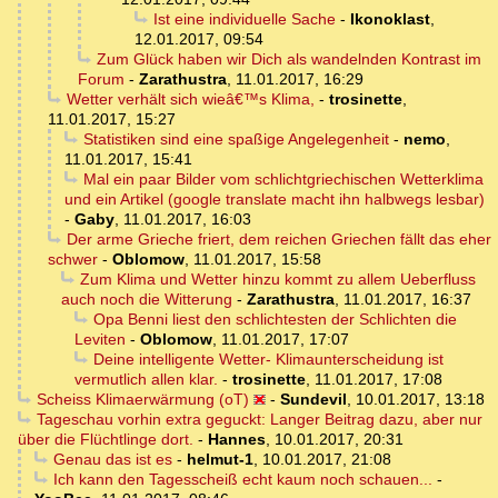
Ist eine individuelle Sache
-
Ikonoklast
,
12.01.2017, 09:54
Zum Glück haben wir Dich als wandelnden Kontrast im
Forum
-
Zarathustra
,
11.01.2017, 16:29
Wetter verhält sich wieâ€™s Klima,
-
trosinette
,
11.01.2017, 15:27
Statistiken sind eine spaßige Angelegenheit
-
nemo
,
11.01.2017, 15:41
Mal ein paar Bilder vom schlichtgriechischen Wetterklima
und ein Artikel (google translate macht ihn halbwegs lesbar)
-
Gaby
,
11.01.2017, 16:03
Der arme Grieche friert, dem reichen Griechen fällt das eher
schwer
-
Oblomow
,
11.01.2017, 15:58
Zum Klima und Wetter hinzu kommt zu allem Ueberfluss
auch noch die Witterung
-
Zarathustra
,
11.01.2017, 16:37
Opa Benni liest den schlichtesten der Schlichten die
Leviten
-
Oblomow
,
11.01.2017, 17:07
Deine intelligente Wetter- Klimaunterscheidung ist
vermutlich allen klar.
-
trosinette
,
11.01.2017, 17:08
Scheiss Klimaerwärmung (oT)
-
Sundevil
,
10.01.2017, 13:18
Tageschau vorhin extra geguckt: Langer Beitrag dazu, aber nur
über die Flüchtlinge dort.
-
Hannes
,
10.01.2017, 20:31
Genau das ist es
-
helmut-1
,
10.01.2017, 21:08
Ich kann den Tagesscheiß echt kaum noch schauen...
-