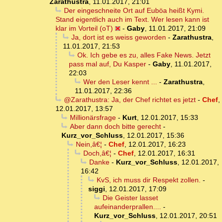
Zarathustra
,
11.01.2017, 21:01
Der eingeschneite Ort auf Euböa heißt Kymi.
Stand eigentlich auch im Text. Wer lesen kann ist
klar im Vorteil (oT)
-
Gaby
,
11.01.2017, 21:09
Ja, dort ist es weiss geworden
-
Zarathustra
,
11.01.2017, 21:53
Ok. Ich gebe es zu, alles Fake News. Jetzt
pass mal auf, Du Kasper
-
Gaby
,
11.01.2017,
22:03
Wer den Leser kennt ...
-
Zarathustra
,
11.01.2017, 22:36
@Zarathustra: Ja, der Chef richtet es jetzt
-
Chef
,
12.01.2017, 13:57
Millionärsfrage
-
Kurt
,
12.01.2017, 15:33
Aber dann doch bitte gerecht
-
Kurz_vor_Schluss
,
12.01.2017, 15:36
Nein,â€¦
-
Chef
,
12.01.2017, 16:23
Doch,â€¦
-
Chef
,
12.01.2017, 16:31
Danke
-
Kurz_vor_Schluss
,
12.01.2017,
16:42
KvS, ich muss dir Respekt zollen.
-
siggi
,
12.01.2017, 17:09
Die Geister lasset
aufeinanderprallen....
-
Kurz_vor_Schluss
,
12.01.2017, 20:51