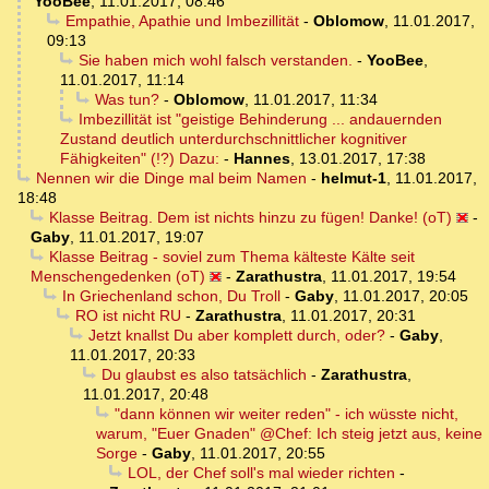
YooBee
,
11.01.2017, 08:46
Empathie, Apathie und Imbezillität
-
Oblomow
,
11.01.2017,
09:13
Sie haben mich wohl falsch verstanden.
-
YooBee
,
11.01.2017, 11:14
Was tun?
-
Oblomow
,
11.01.2017, 11:34
Imbezillität ist "geistige Behinderung ... andauernden
Zustand deutlich unterdurchschnittlicher kognitiver
Fähigkeiten" (!?) Dazu:
-
Hannes
,
13.01.2017, 17:38
Nennen wir die Dinge mal beim Namen
-
helmut-1
,
11.01.2017,
18:48
Klasse Beitrag. Dem ist nichts hinzu zu fügen! Danke! (oT)
-
Gaby
,
11.01.2017, 19:07
Klasse Beitrag - soviel zum Thema kälteste Kälte seit
Menschengedenken (oT)
-
Zarathustra
,
11.01.2017, 19:54
In Griechenland schon, Du Troll
-
Gaby
,
11.01.2017, 20:05
RO ist nicht RU
-
Zarathustra
,
11.01.2017, 20:31
Jetzt knallst Du aber komplett durch, oder?
-
Gaby
,
11.01.2017, 20:33
Du glaubst es also tatsächlich
-
Zarathustra
,
11.01.2017, 20:48
"dann können wir weiter reden" - ich wüsste nicht,
warum, "Euer Gnaden" @Chef: Ich steig jetzt aus, keine
Sorge
-
Gaby
,
11.01.2017, 20:55
LOL, der Chef soll's mal wieder richten
-