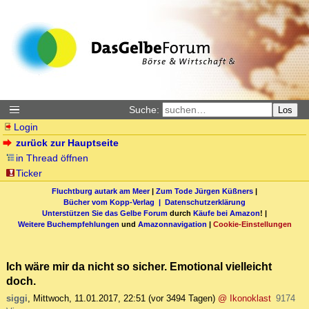
Suche:
Los
Login
zurück zur Hauptseite
in Thread öffnen
Ticker
Fluchtburg autark am Meer
|
Zum Tode Jürgen Küßners
|
Bücher vom Kopp-Verlag |
Datenschutzerklärung
Unterstützen Sie das Gelbe Forum
durch
Käufe bei Amazon
! |
Weitere Buchempfehlungen
und
Amazonnavigation
|
Cookie-Einstellungen
Ich wäre mir da nicht so sicher. Emotional vielleicht
doch.
siggi
,
Mittwoch, 11.01.2017, 22:51
(vor 3494 Tagen)
@ Ikonoklast
9174