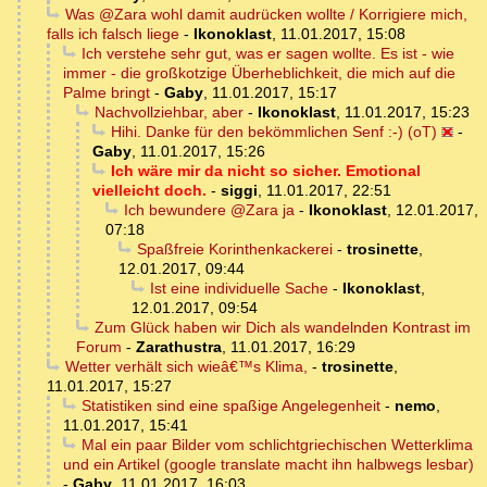
Was @Zara wohl damit audrücken wollte / Korrigiere mich,
falls ich falsch liege
-
Ikonoklast
,
11.01.2017, 15:08
Ich verstehe sehr gut, was er sagen wollte. Es ist - wie
immer - die großkotzige Überheblichkeit, die mich auf die
Palme bringt
-
Gaby
,
11.01.2017, 15:17
Nachvollziehbar, aber
-
Ikonoklast
,
11.01.2017, 15:23
Hihi. Danke für den bekömmlichen Senf :-) (oT)
-
Gaby
,
11.01.2017, 15:26
Ich wäre mir da nicht so sicher. Emotional
vielleicht doch.
-
siggi
,
11.01.2017, 22:51
Ich bewundere @Zara ja
-
Ikonoklast
,
12.01.2017,
07:18
Spaßfreie Korinthenkackerei
-
trosinette
,
12.01.2017, 09:44
Ist eine individuelle Sache
-
Ikonoklast
,
12.01.2017, 09:54
Zum Glück haben wir Dich als wandelnden Kontrast im
Forum
-
Zarathustra
,
11.01.2017, 16:29
Wetter verhält sich wieâ€™s Klima,
-
trosinette
,
11.01.2017, 15:27
Statistiken sind eine spaßige Angelegenheit
-
nemo
,
11.01.2017, 15:41
Mal ein paar Bilder vom schlichtgriechischen Wetterklima
und ein Artikel (google translate macht ihn halbwegs lesbar)
-
Gaby
,
11.01.2017, 16:03