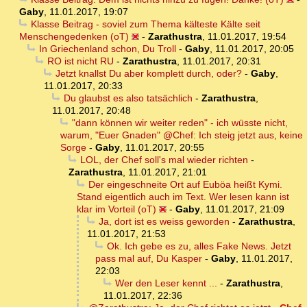
Gaby
,
11.01.2017, 19:07
Klasse Beitrag - soviel zum Thema kälteste Kälte seit
Menschengedenken (oT)
-
Zarathustra
,
11.01.2017, 19:54
In Griechenland schon, Du Troll
-
Gaby
,
11.01.2017, 20:05
RO ist nicht RU
-
Zarathustra
,
11.01.2017, 20:31
Jetzt knallst Du aber komplett durch, oder?
-
Gaby
,
11.01.2017, 20:33
Du glaubst es also tatsächlich
-
Zarathustra
,
11.01.2017, 20:48
"dann können wir weiter reden" - ich wüsste nicht,
warum, "Euer Gnaden" @Chef: Ich steig jetzt aus, keine
Sorge
-
Gaby
,
11.01.2017, 20:55
LOL, der Chef soll's mal wieder richten
-
Zarathustra
,
11.01.2017, 21:01
Der eingeschneite Ort auf Euböa heißt Kymi.
Stand eigentlich auch im Text. Wer lesen kann ist
klar im Vorteil (oT)
-
Gaby
,
11.01.2017, 21:09
Ja, dort ist es weiss geworden
-
Zarathustra
,
11.01.2017, 21:53
Ok. Ich gebe es zu, alles Fake News. Jetzt
pass mal auf, Du Kasper
-
Gaby
,
11.01.2017,
22:03
Wer den Leser kennt ...
-
Zarathustra
,
11.01.2017, 22:36