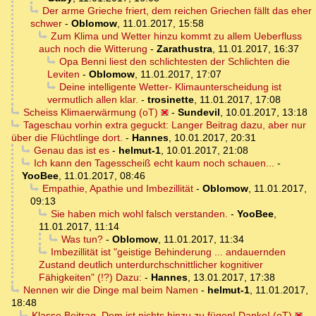
Der arme Grieche friert, dem reichen Griechen fällt das eher
schwer
-
Oblomow
,
11.01.2017, 15:58
Zum Klima und Wetter hinzu kommt zu allem Ueberfluss
auch noch die Witterung
-
Zarathustra
,
11.01.2017, 16:37
Opa Benni liest den schlichtesten der Schlichten die
Leviten
-
Oblomow
,
11.01.2017, 17:07
Deine intelligente Wetter- Klimaunterscheidung ist
vermutlich allen klar.
-
trosinette
,
11.01.2017, 17:08
Scheiss Klimaerwärmung (oT)
-
Sundevil
,
10.01.2017, 13:18
Tageschau vorhin extra geguckt: Langer Beitrag dazu, aber nur
über die Flüchtlinge dort.
-
Hannes
,
10.01.2017, 20:31
Genau das ist es
-
helmut-1
,
10.01.2017, 21:08
Ich kann den Tagesscheiß echt kaum noch schauen...
-
YooBee
,
11.01.2017, 08:46
Empathie, Apathie und Imbezillität
-
Oblomow
,
11.01.2017,
09:13
Sie haben mich wohl falsch verstanden.
-
YooBee
,
11.01.2017, 11:14
Was tun?
-
Oblomow
,
11.01.2017, 11:34
Imbezillität ist "geistige Behinderung ... andauernden
Zustand deutlich unterdurchschnittlicher kognitiver
Fähigkeiten" (!?) Dazu:
-
Hannes
,
13.01.2017, 17:38
Nennen wir die Dinge mal beim Namen
-
helmut-1
,
11.01.2017,
18:48
Klasse Beitrag. Dem ist nichts hinzu zu fügen! Danke! (oT)
-