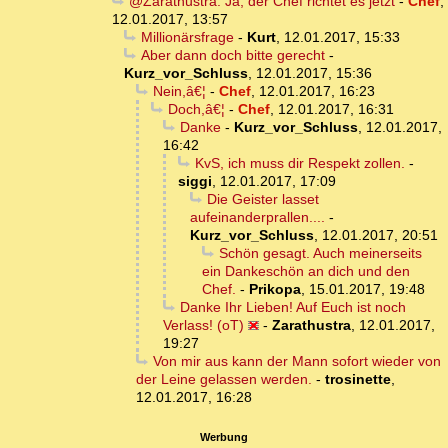
@Zarathustra: Ja, der Chef richtet es jetzt
-
Chef
,
12.01.2017, 13:57
Millionärsfrage
-
Kurt
,
12.01.2017, 15:33
Aber dann doch bitte gerecht
-
Kurz_vor_Schluss
,
12.01.2017, 15:36
Nein,â€¦
-
Chef
,
12.01.2017, 16:23
Doch,â€¦
-
Chef
,
12.01.2017, 16:31
Danke
-
Kurz_vor_Schluss
,
12.01.2017,
16:42
KvS, ich muss dir Respekt zollen.
-
siggi
,
12.01.2017, 17:09
Die Geister lasset
aufeinanderprallen....
-
Kurz_vor_Schluss
,
12.01.2017, 20:51
Schön gesagt. Auch meinerseits
ein Dankeschön an dich und den
Chef.
-
Prikopa
,
15.01.2017, 19:48
Danke Ihr Lieben! Auf Euch ist noch
Verlass! (oT)
-
Zarathustra
,
12.01.2017,
19:27
Von mir aus kann der Mann sofort wieder von
der Leine gelassen werden.
-
trosinette
,
12.01.2017, 16:28
Werbung