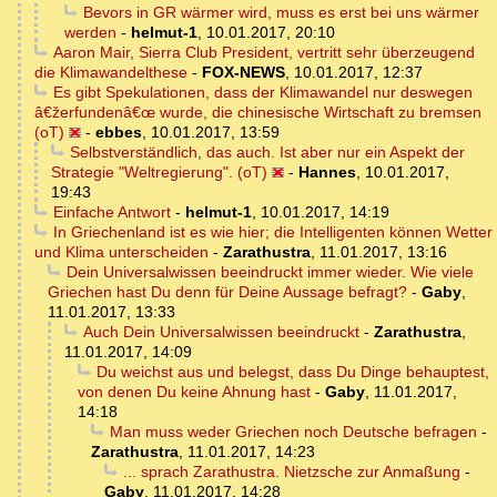
Bevors in GR wärmer wird, muss es erst bei uns wärmer
werden
-
helmut-1
,
10.01.2017, 20:10
Aaron Mair, Sierra Club President, vertritt sehr überzeugend
die Klimawandelthese
-
FOX-NEWS
,
10.01.2017, 12:37
Es gibt Spekulationen, dass der Klimawandel nur deswegen
â€žerfundenâ€œ wurde, die chinesische Wirtschaft zu bremsen
(oT)
-
ebbes
,
10.01.2017, 13:59
Selbstverständlich, das auch. Ist aber nur ein Aspekt der
Strategie "Weltregierung". (oT)
-
Hannes
,
10.01.2017,
19:43
Einfache Antwort
-
helmut-1
,
10.01.2017, 14:19
In Griechenland ist es wie hier; die Intelligenten können Wetter
und Klima unterscheiden
-
Zarathustra
,
11.01.2017, 13:16
Dein Universalwissen beeindruckt immer wieder. Wie viele
Griechen hast Du denn für Deine Aussage befragt?
-
Gaby
,
11.01.2017, 13:33
Auch Dein Universalwissen beeindruckt
-
Zarathustra
,
11.01.2017, 14:09
Du weichst aus und belegst, dass Du Dinge behauptest,
von denen Du keine Ahnung hast
-
Gaby
,
11.01.2017,
14:18
Man muss weder Griechen noch Deutsche befragen
-
Zarathustra
,
11.01.2017, 14:23
... sprach Zarathustra. Nietzsche zur Anmaßung
-
Gaby
,
11.01.2017, 14:28