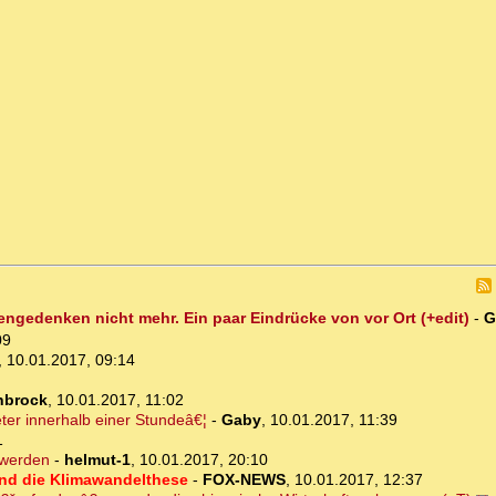
engedenken nicht mehr. Ein paar Eindrücke von vor Ort (+edit)
-
G
09
,
10.01.2017, 09:14
nbrock
,
10.01.2017, 11:02
eter innerhalb einer Stundeâ€¦
-
Gaby
,
10.01.2017, 11:39
1
 werden
-
helmut-1
,
10.01.2017, 20:10
gend die Klimawandelthese
-
FOX-NEWS
,
10.01.2017, 12:37