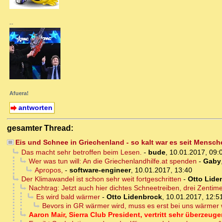
--
Afuera!
antworten
gesamter Thread:
Eis und Schnee in Griechenland - so kalt war es seit Mensch
Das macht sehr betroffen beim Lesen.
-
bude
,
10.01.2017, 09:
Wer was tun will: An die Griechenlandhilfe.at spenden
-
Gaby
Apropos,
-
software-engineer
,
10.01.2017, 13:40
Der Klimawandel ist schon sehr weit fortgeschritten
-
Otto Lide
Nachtrag: Jetzt auch hier dichtes Schneetreiben, drei Zentim
Es wird bald wärmer
-
Otto Lidenbrock
,
10.01.2017, 12:5
Bevors in GR wärmer wird, muss es erst bei uns wärmer
Aaron Mair, Sierra Club President, vertritt sehr überzeu