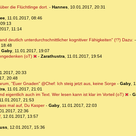
ber die Flüchtlinge dort.
-
Hannes
,
10.01.2017, 20:31
ee
,
11.01.2017, 08:46
 09:13
2017, 11:14
and deutlich unterdurchschnittlicher kognitiver Fähigkeiten" (!?) Dazu:
 18:48
-
Gaby
,
11.01.2017, 19:07
hengedenken (oT)
-
Zarathustra
,
11.01.2017, 19:54
1.2017, 20:33
17, 20:48
warum, "Euer Gnaden" @Chef: Ich steig jetzt aus, keine Sorge
-
Gaby
,
1
tra
,
11.01.2017, 21:01
 eigentlich auch im Text. Wer lesen kann ist klar im Vorteil (oT)
-
G
11.01.2017, 21:53
pass mal auf, Du Kasper
-
Gaby
,
11.01.2017, 22:03
01.2017, 22:36
f
,
12.01.2017, 13:57
luss
,
12.01.2017, 15:36