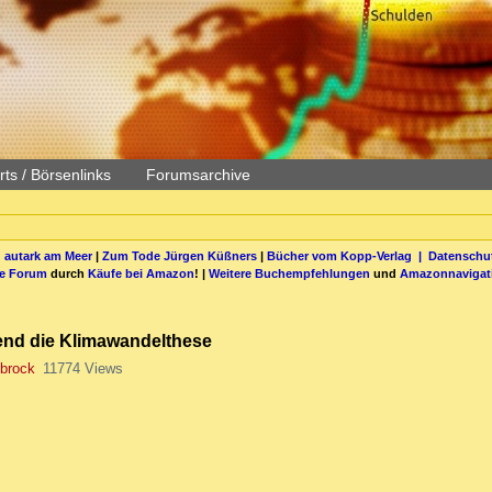
ts / Börsenlinks
Forumsarchive
 autark am Meer
|
Zum Tode Jürgen Küßners
|
Bücher vom Kopp-Verlag |
Datenschut
be Forum
durch
Käufe bei Amazon
! |
Weitere Buchempfehlungen
und
Amazonnavigat
ugend die Klimawandelthese
brock
11774 Views