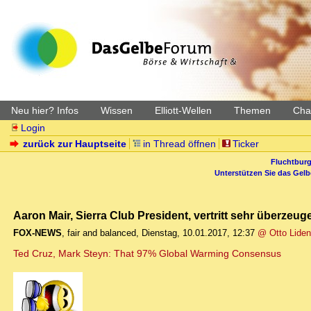
Neu hier? Infos
Wissen
Elliott-Wellen
Themen
Char
Login
zurück zur Hauptseite
in Thread öffnen
Ticker
Fluchtburg
Unterstützen Sie das Gel
Aaron Mair, Sierra Club President, vertritt sehr überze
FOX-NEWS
,
fair and balanced
,
Dienstag, 10.01.2017, 12:37
@ Otto Liden
Ted Cruz, Mark Steyn: That 97% Global Warming Consensus