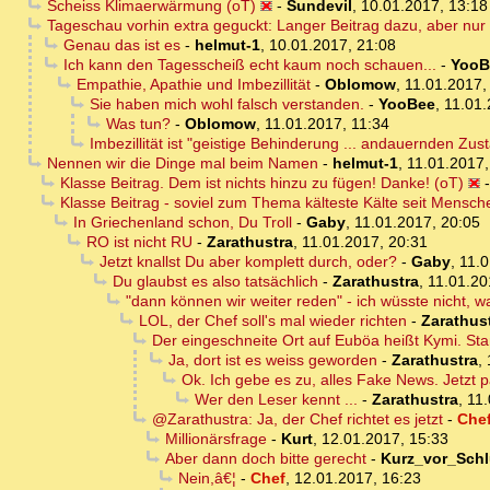
Scheiss Klimaerwärmung (oT)
-
Sundevil
,
10.01.2017, 13:18
Tageschau vorhin extra geguckt: Langer Beitrag dazu, aber nur ü
Genau das ist es
-
helmut-1
,
10.01.2017, 21:08
Ich kann den Tagesscheiß echt kaum noch schauen...
-
YooB
Empathie, Apathie und Imbezillität
-
Oblomow
,
11.01.2017,
Sie haben mich wohl falsch verstanden.
-
YooBee
,
11.01.
Was tun?
-
Oblomow
,
11.01.2017, 11:34
Imbezillität ist "geistige Behinderung ... andauernden Zust
Nennen wir die Dinge mal beim Namen
-
helmut-1
,
11.01.2017,
Klasse Beitrag. Dem ist nichts hinzu zu fügen! Danke! (oT)
Klasse Beitrag - soviel zum Thema kälteste Kälte seit Mensc
In Griechenland schon, Du Troll
-
Gaby
,
11.01.2017, 20:05
RO ist nicht RU
-
Zarathustra
,
11.01.2017, 20:31
Jetzt knallst Du aber komplett durch, oder?
-
Gaby
,
11.0
Du glaubst es also tatsächlich
-
Zarathustra
,
11.01.20
"dann können wir weiter reden" - ich wüsste nicht, 
LOL, der Chef soll's mal wieder richten
-
Zarathus
Der eingeschneite Ort auf Euböa heißt Kymi. Stand
Ja, dort ist es weiss geworden
-
Zarathustra
,
Ok. Ich gebe es zu, alles Fake News. Jetzt 
Wer den Leser kennt ...
-
Zarathustra
,
11.
@Zarathustra: Ja, der Chef richtet es jetzt
-
Che
Millionärsfrage
-
Kurt
,
12.01.2017, 15:33
Aber dann doch bitte gerecht
-
Kurz_vor_Sch
Nein,â€¦
-
Chef
,
12.01.2017, 16:23