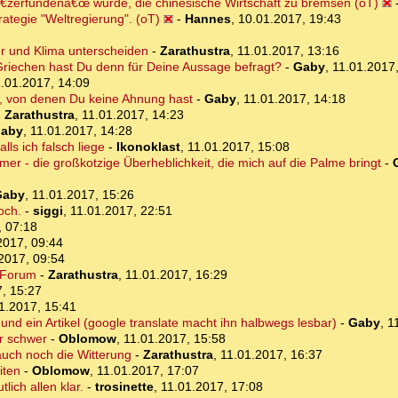
â€žerfundenâ€œ wurde, die chinesische Wirtschaft zu bremsen (oT)
rategie "Weltregierung". (oT)
-
Hannes
,
10.01.2017, 19:43
ter und Klima unterscheiden
-
Zarathustra
,
11.01.2017, 13:16
Griechen hast Du denn für Deine Aussage befragt?
-
Gaby
,
11.01.2017
.01.2017, 14:09
t, von denen Du keine Ahnung hast
-
Gaby
,
11.01.2017, 14:18
-
Zarathustra
,
11.01.2017, 14:23
aby
,
11.01.2017, 14:28
ls ich falsch liege
-
Ikonoklast
,
11.01.2017, 15:08
mmer - die großkotzige Überheblichkeit, die mich auf die Palme bringt
-
Gaby
,
11.01.2017, 15:26
och.
-
siggi
,
11.01.2017, 22:51
, 07:18
2017, 09:44
2017, 09:54
 Forum
-
Zarathustra
,
11.01.2017, 16:29
, 15:27
1.2017, 15:41
und ein Artikel (google translate macht ihn halbwegs lesbar)
-
Gaby
,
1
er schwer
-
Oblomow
,
11.01.2017, 15:58
uch noch die Witterung
-
Zarathustra
,
11.01.2017, 16:37
iten
-
Oblomow
,
11.01.2017, 17:07
lich allen klar.
-
trosinette
,
11.01.2017, 17:08