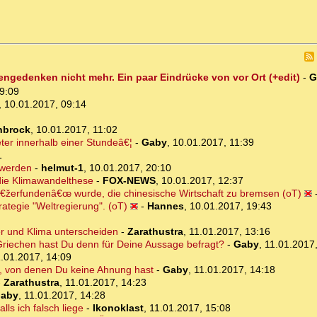
engedenken nicht mehr. Ein paar Eindrücke von vor Ort (+edit)
-
G
9:09
,
10.01.2017, 09:14
nbrock
,
10.01.2017, 11:02
eter innerhalb einer Stundeâ€¦
-
Gaby
,
10.01.2017, 11:39
1
 werden
-
helmut-1
,
10.01.2017, 20:10
 die Klimawandelthese
-
FOX-NEWS
,
10.01.2017, 12:37
â€žerfundenâ€œ wurde, die chinesische Wirtschaft zu bremsen (oT)
rategie "Weltregierung". (oT)
-
Hannes
,
10.01.2017, 19:43
ter und Klima unterscheiden
-
Zarathustra
,
11.01.2017, 13:16
Griechen hast Du denn für Deine Aussage befragt?
-
Gaby
,
11.01.2017
.01.2017, 14:09
t, von denen Du keine Ahnung hast
-
Gaby
,
11.01.2017, 14:18
-
Zarathustra
,
11.01.2017, 14:23
aby
,
11.01.2017, 14:28
ls ich falsch liege
-
Ikonoklast
,
11.01.2017, 15:08