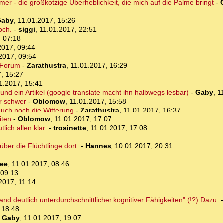
mmer - die großkotzige Überheblichkeit, die mich auf die Palme bringt
-
Gaby
,
11.01.2017, 15:26
och.
-
siggi
,
11.01.2017, 22:51
, 07:18
2017, 09:44
2017, 09:54
 Forum
-
Zarathustra
,
11.01.2017, 16:29
, 15:27
1.2017, 15:41
und ein Artikel (google translate macht ihn halbwegs lesbar)
-
Gaby
,
1
er schwer
-
Oblomow
,
11.01.2017, 15:58
uch noch die Witterung
-
Zarathustra
,
11.01.2017, 16:37
iten
-
Oblomow
,
11.01.2017, 17:07
lich allen klar.
-
trosinette
,
11.01.2017, 17:08
ber die Flüchtlinge dort.
-
Hannes
,
10.01.2017, 20:31
ee
,
11.01.2017, 08:46
 09:13
2017, 11:14
and deutlich unterdurchschnittlicher kognitiver Fähigkeiten" (!?) Dazu:
 18:48
-
Gaby
,
11.01.2017, 19:07