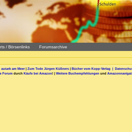
ts / Börsenlinks
Forumsarchive
 autark am Meer
|
Zum Tode Jürgen Küßners
|
Bücher vom Kopp-Verlag |
Datenschut
be Forum
durch
Käufe bei Amazon
! |
Weitere Buchempfehlungen
und
Amazonnavigat