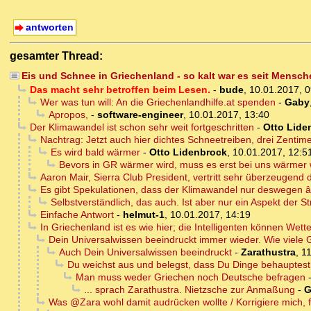
antworten
gesamter Thread:
Eis und Schnee in Griechenland - so kalt war es seit Mensch
Das macht sehr betroffen beim Lesen.
-
bude
,
10.01.2017, 0
Wer was tun will: An die Griechenlandhilfe.at spenden
-
Gaby
Apropos,
-
software-engineer
,
10.01.2017, 13:40
Der Klimawandel ist schon sehr weit fortgeschritten
-
Otto Lide
Nachtrag: Jetzt auch hier dichtes Schneetreiben, drei Zentim
Es wird bald wärmer
-
Otto Lidenbrock
,
10.01.2017, 12:5
Bevors in GR wärmer wird, muss es erst bei uns wärmer
Aaron Mair, Sierra Club President, vertritt sehr überzeugend
Es gibt Spekulationen, dass der Klimawandel nur deswegen 
Selbstverständlich, das auch. Ist aber nur ein Aspekt der St
Einfache Antwort
-
helmut-1
,
10.01.2017, 14:19
In Griechenland ist es wie hier; die Intelligenten können Wet
Dein Universalwissen beeindruckt immer wieder. Wie viele 
Auch Dein Universalwissen beeindruckt
-
Zarathustra
,
11
Du weichst aus und belegst, dass Du Dinge behauptes
Man muss weder Griechen noch Deutsche befragen
... sprach Zarathustra. Nietzsche zur Anmaßung
-
G
Was @Zara wohl damit audrücken wollte / Korrigiere mich, fal