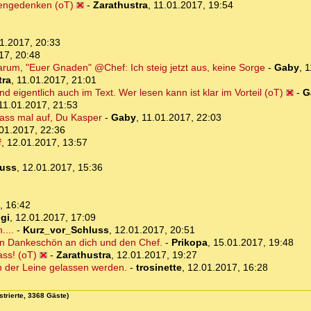
hengedenken (oT)
-
Zarathustra
,
11.01.2017, 19:54
1.2017, 20:33
17, 20:48
warum, "Euer Gnaden" @Chef: Ich steig jetzt aus, keine Sorge
-
Gaby
,
1
tra
,
11.01.2017, 21:01
 eigentlich auch im Text. Wer lesen kann ist klar im Vorteil (oT)
-
G
11.01.2017, 21:53
pass mal auf, Du Kasper
-
Gaby
,
11.01.2017, 22:03
01.2017, 22:36
f
,
12.01.2017, 13:57
luss
,
12.01.2017, 15:36
, 16:42
ggi
,
12.01.2017, 17:09
....
-
Kurz_vor_Schluss
,
12.01.2017, 20:51
in Dankeschön an dich und den Chef.
-
Prikopa
,
15.01.2017, 19:48
ass! (oT)
-
Zarathustra
,
12.01.2017, 19:27
n der Leine gelassen werden.
-
trosinette
,
12.01.2017, 16:28
strierte, 3368 Gäste)