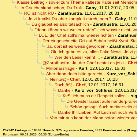
Klasse Beitrag - soviel zum Thema kälteste Kälte seit Mensc
In Griechenland schon, Du Troll
-
Gaby
,
11.01.2017, 20:05
RO ist nicht RU
-
Zarathustra
,
11.01.2017, 20:31
Jetzt knallst Du aber komplett durch, oder?
-
Gaby
,
11.0
Du glaubst es also tatsächlich
-
Zarathustra
,
11.01.20
"dann können wir weiter reden" - ich wüsste nicht, 
LOL, der Chef soll's mal wieder richten
-
Zarathus
Der eingeschneite Ort auf Euböa heißt Kymi. Stand
Ja, dort ist es weiss geworden
-
Zarathustra
,
Ok. Ich gebe es zu, alles Fake News. Jetzt 
Wer den Leser kennt ...
-
Zarathustra
,
11.
@Zarathustra: Ja, der Chef richtet es jetzt
-
Che
Millionärsfrage
-
Kurt
,
12.01.2017, 15:33
Aber dann doch bitte gerecht
-
Kurz_vor_Sch
Nein,â€¦
-
Chef
,
12.01.2017, 16:23
Doch,â€¦
-
Chef
,
12.01.2017, 16:31
Danke
-
Kurz_vor_Schluss
,
12.01.2017
KvS, ich muss dir Respekt zollen.
-
si
Die Geister lasset aufeinanderprallen
Schön gesagt. Auch meinerseits e
Danke Ihr Lieben! Auf Euch ist noch Verl
Von mir aus kann der Mann sofort wieder vo
257342 Einträge in 18360 Threads, 975 registrierte Benutzer, 3371 Benutzer online (3 regi
Forumszeit: 06.08.2026, 06:30 (Europe/Berlin)