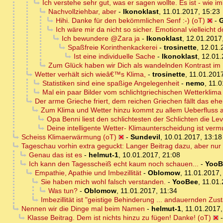
Ich verstehe sehr gut, was er sagen wollte. Es ist - wie i
Nachvollziehbar, aber
-
Ikonoklast
,
11.01.2017, 15:23
Hihi. Danke für den bekömmlichen Senf :-) (oT)
-
Ich wäre mir da nicht so sicher. Emotional vielleicht d
Ich bewundere @Zara ja
-
Ikonoklast
,
12.01.2017
Spaßfreie Korinthenkackerei
-
trosinette
,
12.01.
Ist eine individuelle Sache
-
Ikonoklast
,
12.01.
Zum Glück haben wir Dich als wandelnden Kontrast im
Wetter verhält sich wieâ€™s Klima,
-
trosinette
,
11.01.2017
Statistiken sind eine spaßige Angelegenheit
-
nemo
,
11.0
Mal ein paar Bilder vom schlichtgriechischen Wetterklima 
Der arme Grieche friert, dem reichen Griechen fällt das eh
Zum Klima und Wetter hinzu kommt zu allem Ueberfluss a
Opa Benni liest den schlichtesten der Schlichten die Lev
Deine intelligente Wetter- Klimaunterscheidung ist vermut
Scheiss Klimaerwärmung (oT)
-
Sundevil
,
10.01.2017, 13:18
Tageschau vorhin extra geguckt: Langer Beitrag dazu, aber nur ü
Genau das ist es
-
helmut-1
,
10.01.2017, 21:08
Ich kann den Tagesscheiß echt kaum noch schauen...
-
YooB
Empathie, Apathie und Imbezillität
-
Oblomow
,
11.01.2017,
Sie haben mich wohl falsch verstanden.
-
YooBee
,
11.01.
Was tun?
-
Oblomow
,
11.01.2017, 11:34
Imbezillität ist "geistige Behinderung ... andauernden Zust
Nennen wir die Dinge mal beim Namen
-
helmut-1
,
11.01.2017,
Klasse Beitrag. Dem ist nichts hinzu zu fügen! Danke! (oT)