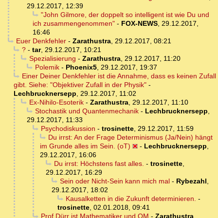
29.12.2017, 12:39
"John Gilmore, der doppelt so intelligent ist wie Du und
ich zusammengenommen"
-
FOX-NEWS
,
29.12.2017,
16:46
Euer Denkfehler
-
Zarathustra
,
29.12.2017, 08:21
?
-
tar
,
29.12.2017, 10:21
Spezialisierung
-
Zarathustra
,
29.12.2017, 11:20
Polemik
-
Phoenix5
,
29.12.2017, 19:37
Einer Deiner Denkfehler ist die Annahme, dass es keinen Zufall
gibt. Siehe: "Objektiver Zufall in der Physik"
-
Lechbrucknersepp
,
29.12.2017, 11:02
Ex-Nihilo-Esoterik
-
Zarathustra
,
29.12.2017, 11:10
Stochastik und Quantenmechanik
-
Lechbrucknersepp
,
29.12.2017, 11:33
Psychodiskussion
-
trosinette
,
29.12.2017, 11:59
Du irrst: An der Frage Determinismus (Ja/Nein) hängt
im Grunde alles im Sein. (oT)
-
Lechbrucknersepp
,
29.12.2017, 16:06
Du irrst: Höchstens fast alles.
-
trosinette
,
29.12.2017, 16:29
Sein oder Nicht-Sein kann mich mal
-
Rybezahl
,
29.12.2017, 18:02
Kausalketten in die Zukunft determinieren.
-
trosinette
,
02.01.2018, 09:41
Prof Dürr ist Mathematiker und QM
-
Zarathustra
,