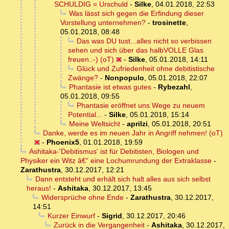
SCHULDIG = Urschuld
-
Silke
,
04.01.2018, 22:53
Was lässt sich gegen die Erfindung dieser
Vorstellung unternehmen?
-
trosinette
,
05.01.2018, 08:48
Das was DU tust...alles nicht so verbissen
sehen und sich über das halbVOLLE Glas
freuen.:-) (oT)
-
Silke
,
05.01.2018, 14:11
Glück und Zufriedenheit ohne debitistische
Zwänge?
-
Nonpopulo
,
05.01.2018, 22:07
Phantasie ist etwas gutes
-
Rybezahl
,
05.01.2018, 09:55
Phantasie eröffnet uns Wege zu neuem
Potential...
-
Silke
,
05.01.2018, 15:14
Meine Weltsicht
-
aprilzi
,
05.01.2018, 20:51
Danke, werde es im neuen Jahr in Angriff nehmen! (oT)
-
Phoenix5
,
01.01.2018, 19:59
Ashitaka-'Debitismus' ist für Debitisten, Biologen und
Physiker ein Witz â€“ eine Lochumrundung der Extraklasse
-
Zarathustra
,
30.12.2017, 12:21
Dann entsteht und erhält sich halt alles aus sich selbst
heraus!
-
Ashitaka
,
30.12.2017, 13:45
Widersprüche ohne Ende
-
Zarathustra
,
30.12.2017,
14:51
Kurzer Einwurf
-
Sigrid
,
30.12.2017, 20:46
Zurück in die Vergangenheit
-
Ashitaka
,
30.12.2017,