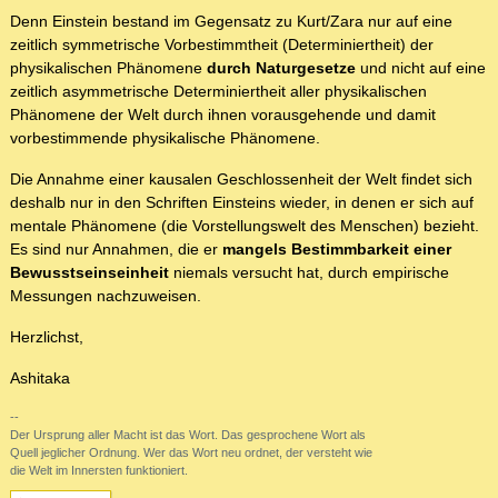
Denn Einstein bestand im Gegensatz zu Kurt/Zara nur auf eine
zeitlich symmetrische Vorbestimmtheit (Determiniertheit) der
physikalischen Phänomene
durch Naturgesetze
und nicht auf eine
zeitlich asymmetrische Determiniertheit aller physikalischen
Phänomene der Welt durch ihnen vorausgehende und damit
vorbestimmende physikalische Phänomene.
Die Annahme einer kausalen Geschlossenheit der Welt findet sich
deshalb nur in den Schriften Einsteins wieder, in denen er sich auf
mentale Phänomene (die Vorstellungswelt des Menschen) bezieht.
Es sind nur Annahmen, die er
mangels Bestimmbarkeit einer
Bewusstseinseinheit
niemals versucht hat, durch empirische
Messungen nachzuweisen.
Herzlichst,
Ashitaka
--
Der Ursprung aller Macht ist das Wort. Das gesprochene Wort als
Quell jeglicher Ordnung. Wer das Wort neu ordnet, der versteht wie
die Welt im Innersten funktioniert.