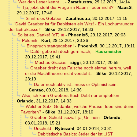
Wer den Leser kennt ...
-
Zarathustra
,
29.12.2017, 14:14
Tja, jetzt steht die Frage im Raum - oder nicht?
-
MausS
,
29.12.2017, 17:46
Sinnfreies Gelaber
-
Zarathustra
,
30.12.2017, 11:15
"David Graeber ist für Debitisten ein Witz! - Ein Lochumrunder
der Extraklasse!"
-
Silke
,
29.12.2017, 19:33
So ist es. Danke! (oT)
-
Phoenix5
,
29.12.2017, 20:03
Polemik
-
Kurt
,
29.12.2017, 23:26
Einspruch stattgegeben!
-
Phoenix5
,
30.12.2017, 19:11
Dafür gebe ich doch gern nach,
-
Hausmeister
,
30.12.2017, 19:41
Muchas Gracias
-
siggi
,
30.12.2017, 20:55
Graeber dreht das Falsche noch einmal herum, weil
er die Machttheorie nicht versteht..
-
Silke
,
30.12.2017,
23:19
Da er noch aktiv ist.. muss er Optimist sein.
-
Centao
,
09.01.2018, 14:36
Also, ich kann Graebers Buch Debt nur empfehlen
-
Orlando
,
31.12.2017, 14:33
Welcher Satz, Gedanke, welche Phrase, Idee sind deine
Favoriten?
-
Silke
,
31.12.2017, 18:10
Graeber: Schuld: sozial- ja, Ur- nein
-
Orlando
,
03.01.2018, 15:21
Urschuld
-
Rybezahl
,
04.01.2018, 20:31
Debitistische Basics: Jeder der ist...IST