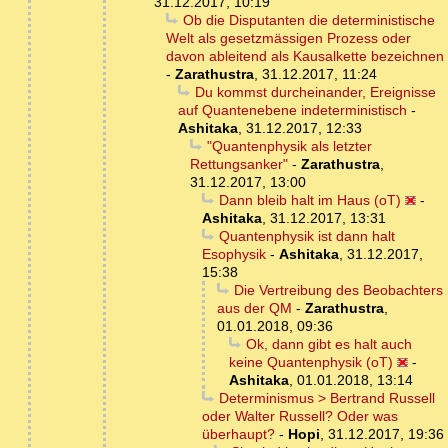
31.12.2017, 10:19
Ob die Disputanten die deterministische
Welt als gesetzmässigen Prozess oder
davon ableitend als Kausalkette bezeichnen
-
Zarathustra
,
31.12.2017, 11:24
Du kommst durcheinander, Ereignisse
auf Quantenebene indeterministisch
-
Ashitaka
,
31.12.2017, 12:33
"Quantenphysik als letzter
Rettungsanker"
-
Zarathustra
,
31.12.2017, 13:00
Dann bleib halt im Haus (oT)
-
Ashitaka
,
31.12.2017, 13:31
Quantenphysik ist dann halt
Esophysik
-
Ashitaka
,
31.12.2017,
15:38
Die Vertreibung des Beobachters
aus der QM
-
Zarathustra
,
01.01.2018, 09:36
Ok, dann gibt es halt auch
keine Quantenphysik (oT)
-
Ashitaka
,
01.01.2018, 13:14
Determinismus > Bertrand Russell
oder Walter Russell? Oder was
überhaupt?
-
Hopi
,
31.12.2017, 19:36