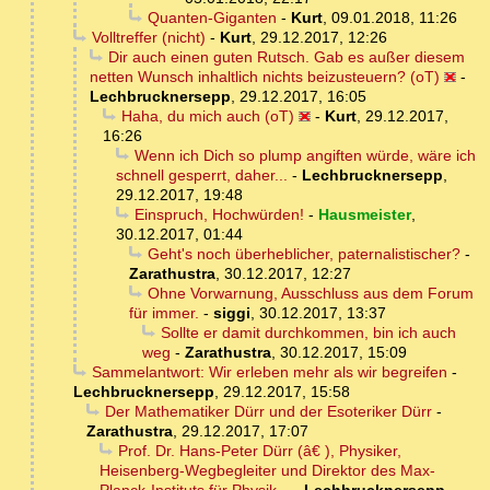
Quanten-Giganten
-
Kurt
,
09.01.2018, 11:26
Volltreffer (nicht)
-
Kurt
,
29.12.2017, 12:26
Dir auch einen guten Rutsch. Gab es außer diesem
netten Wunsch inhaltlich nichts beizusteuern? (oT)
-
Lechbrucknersepp
,
29.12.2017, 16:05
Haha, du mich auch (oT)
-
Kurt
,
29.12.2017,
16:26
Wenn ich Dich so plump angiften würde, wäre ich
schnell gesperrt, daher...
-
Lechbrucknersepp
,
29.12.2017, 19:48
Einspruch, Hochwürden!
-
Hausmeister
,
30.12.2017, 01:44
Geht's noch überheblicher, paternalistischer?
-
Zarathustra
,
30.12.2017, 12:27
Ohne Vorwarnung, Ausschluss aus dem Forum
für immer.
-
siggi
,
30.12.2017, 13:37
Sollte er damit durchkommen, bin ich auch
weg
-
Zarathustra
,
30.12.2017, 15:09
Sammelantwort: Wir erleben mehr als wir begreifen
-
Lechbrucknersepp
,
29.12.2017, 15:58
Der Mathematiker Dürr und der Esoteriker Dürr
-
Zarathustra
,
29.12.2017, 17:07
Prof. Dr. Hans-Peter Dürr (â€ ), Physiker,
Heisenberg-Wegbegleiter und Direktor des Max-