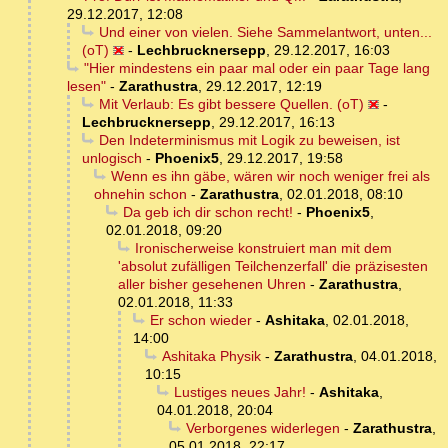
29.12.2017, 12:08
Und einer von vielen. Siehe Sammelantwort, unten...
(oT)
-
Lechbrucknersepp
,
29.12.2017, 16:03
"Hier mindestens ein paar mal oder ein paar Tage lang
lesen"
-
Zarathustra
,
29.12.2017, 12:19
Mit Verlaub: Es gibt bessere Quellen. (oT)
-
Lechbrucknersepp
,
29.12.2017, 16:13
Den Indeterminismus mit Logik zu beweisen, ist
unlogisch
-
Phoenix5
,
29.12.2017, 19:58
Wenn es ihn gäbe, wären wir noch weniger frei als
ohnehin schon
-
Zarathustra
,
02.01.2018, 08:10
Da geb ich dir schon recht!
-
Phoenix5
,
02.01.2018, 09:20
Ironischerweise konstruiert man mit dem
'absolut zufälligen Teilchenzerfall' die präzisesten
aller bisher gesehenen Uhren
-
Zarathustra
,
02.01.2018, 11:33
Er schon wieder
-
Ashitaka
,
02.01.2018,
14:00
Ashitaka Physik
-
Zarathustra
,
04.01.2018,
10:15
Lustiges neues Jahr!
-
Ashitaka
,
04.01.2018, 20:04
Verborgenes widerlegen
-
Zarathustra
,
05.01.2018, 22:17