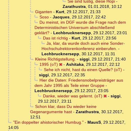
Sie sind lustig, diese Hopi
-
Zarathustra
,
01.01.2018, 10:12
Giganten
-
Kurt
,
29.12.2017, 21:33
Soso
-
Jacques
,
29.12.2017, 22:42
Du meinst, im DGF wurde die Frage nach dem
Deterministischen Universum abschließend
geklärt?
-
Lechbrucknersepp
,
29.12.2017, 23:01
Das ist richtig
-
Kurt
,
29.12.2017, 23:56
Ja, klar, da wurde doch auch eine Sonder-
Hochschulrektorenkonferenz einberufen.
-
Lechbrucknersepp
,
30.12.2017, 11:31
Kleine Richtigstellung.
-
siggi
,
29.12.2017, 21:40
1995 (oT)
-
Ashitaka
,
29.12.2017, 22:12
Sehe ich nicht, hast du einen Quelle? (oT)
-
siggi
,
29.12.2017, 22:35
Hier die Daten: Friedensnobelpreisträger aus
dem Jahr 1995 als Teile einer Gruppe
-
Lechbrucknersepp
,
29.12.2017, 23:05
Danke, wieder was gelernt. (oT)
-
siggi
,
29.12.2017, 23:11
Schon klar, dass Du wieder keine
Gegenargumente hast
-
Zarathustra
,
30.12.2017,
12:51
"Ein doppelter ahistorischer Humbug."
-
MausS
,
29.12.2017,
14:05