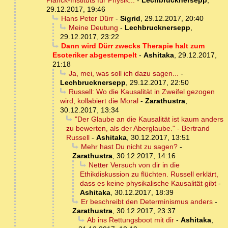
Planck-Instituts für Physik...
-
Lechbrucknersepp
,
29.12.2017, 19:46
Hans Peter Dürr
-
Sigrid
,
29.12.2017, 20:40
Meine Deutung
-
Lechbrucknersepp
,
29.12.2017, 23:22
Dann wird Dürr zwecks Therapie halt zum
Esoteriker abgestempelt
-
Ashitaka
,
29.12.2017,
21:18
Ja, mei, was soll ich dazu sagen...
-
Lechbrucknersepp
,
29.12.2017, 22:50
Russell: Wo die Kausalität in Zweifel gezogen
wird, kollabiert die Moral
-
Zarathustra
,
30.12.2017, 13:34
"Der Glaube an die Kausalität ist kaum anders
zu bewerten, als der Aberglaube." - Bertrand
Russell
-
Ashitaka
,
30.12.2017, 13:51
Mehr hast Du nicht zu sagen?
-
Zarathustra
,
30.12.2017, 14:16
Netter Versuch von dir in die
Ethikdiskussion zu flüchten. Russell erklärt,
dass es keine physikalische Kausalität gibt
-
Ashitaka
,
30.12.2017, 18:39
Er beschreibt den Determinismus anders
-
Zarathustra
,
30.12.2017, 23:37
Ab ins Rettungsboot mit dir
-
Ashitaka
,