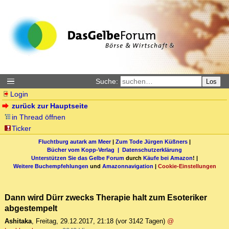
Suche:
Los
Login
zurück zur Hauptseite
in Thread öffnen
Ticker
Fluchtburg autark am Meer
|
Zum Tode Jürgen Küßners
|
Bücher vom Kopp-Verlag |
Datenschutzerklärung
Unterstützen Sie das Gelbe Forum
durch
Käufe bei Amazon
! |
Weitere Buchempfehlungen
und
Amazonnavigation
|
Cookie-Einstellungen
Dann wird Dürr zwecks Therapie halt zum Esoteriker
abgestempelt
Ashitaka
,
Freitag, 29.12.2017, 21:18
(vor 3142 Tagen)
@