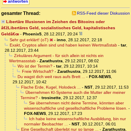
antworten
gesamter Thread:
RSS-Feed dieser Diskussion
Libertäre Illusionen im Zeichen des Bitcoins oder
â€žLibertäres Geld, sozialistisches Geld, kapitalistisches
Geldâ€œ
-
Phoenix5
,
28.12.2017, 20:24
Sehr gut erklärt! (oT)
-
inno
,
28.12.2017, 22:18
Exakt, Cryptos allein sind und haben keinen Wertmaßstab
-
tar
,
28.12.2017, 23:44
Zirkuläres Argument - für sich allein ist nichts ein
Wertmassstab
-
Zarathustra
,
29.12.2017, 08:02
Wo ist der Termin?
-
tar
,
29.12.2017, 10:14
Freie Wirtschaft?
-
Zarathustra
,
29.12.2017, 11:06
Du wagst dich weit raus aufs Brett ...
-
FOX-NEWS
,
29.12.2017, 10:42
Flache Erde, Kugel, Holodeck ...
-
NST
,
29.12.2017, 11:53
Übernehmen KI-Systeme auch die Mutter aller meiner
Termine?
-
trosinette
,
29.12.2017, 12:37
Sie übernehmen nicht deine Termine, könnten aber
wissenschaftliche und gesellschaftliche Probleme lösen.
-
FOX-NEWS
,
29.12.2017, 17:23
Ich habe keine wissenschaftliche Ausbildung, bin nur
normaler Beobachter ...
-
NST
,
30.12.2017, 06:01
Eine Gesellschaft überlebt nur so lange ...
-
Zarathustra
,