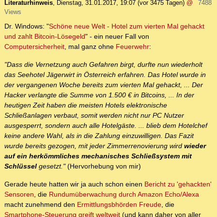
Literaturhinweis
,
Dienstag, 31.01.2017, 19:07
(vor 3475 Tagen)
@
7488
Views
Dr. Windows: "
Schöne neue Welt - Hotel zum vierten Mal gehackt
und zahlt Bitcoin-Lösegeld
" - ein neuer Fall von
Computersicherheit
, mal ganz ohne
Feuerwehr
:
"Dass die Vernetzung auch Gefahren birgt, durfte nun wiederholt
das Seehotel Jägerwirt in Österreich erfahren. Das Hotel wurde in
der vergangenen Woche bereits zum vierten Mal gehackt, ... Der
Hacker verlangte die Summe von 1.500 € in Bitcoins, ... In der
heutigen Zeit haben die meisten Hotels elektronische
Schließanlagen verbaut, somit werden nicht nur PC Nutzer
ausgesperrt, sondern auch alle Hotelgäste. ... blieb dem Hotelchef
keine andere Wahl, als in die Zahlung einzuwilligen. Das Fazit
wurde bereits gezogen, mit jeder Zimmerrenovierung wird
wieder
auf ein herkömmliches mechanisches Schließsystem mit
Schlüssel
gesetzt."
(Hervorhebung von mir)
Gerade heute hatten wir ja auch schon einen
Bericht zu 'gehackten'
Sensoren
, die
Rundumüberwachung durch Amazon Echo/Alexa
macht zunehmend den
Ermittlungsbhörden Freude
, die
Smartphone-Steuerung greift weltweit
(und kann daher von aller