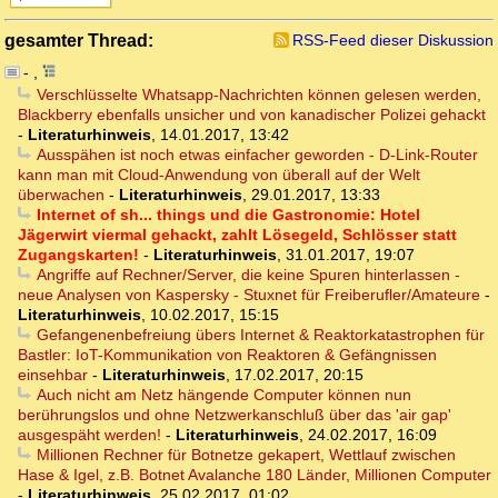
gesamter Thread:
RSS-Feed dieser Diskussion
-
,
Verschlüsselte Whatsapp-Nachrichten können gelesen werden,
Blackberry ebenfalls unsicher und von kanadischer Polizei gehackt
-
Literaturhinweis
,
14.01.2017, 13:42
Ausspähen ist noch etwas einfacher geworden - D-Link-Router
kann man mit Cloud-Anwendung von überall auf der Welt
überwachen
-
Literaturhinweis
,
29.01.2017, 13:33
Internet of sh... things und die Gastronomie: Hotel
Jägerwirt viermal gehackt, zahlt Lösegeld, Schlösser statt
Zugangskarten!
-
Literaturhinweis
,
31.01.2017, 19:07
Angriffe auf Rechner/Server, die keine Spuren hinterlassen -
neue Analysen von Kaspersky - Stuxnet für Freiberufler/Amateure
-
Literaturhinweis
,
10.02.2017, 15:15
Gefangenenbefreiung übers Internet & Reaktorkatastrophen für
Bastler: IoT-Kommunikation von Reaktoren & Gefängnissen
einsehbar
-
Literaturhinweis
,
17.02.2017, 20:15
Auch nicht am Netz hängende Computer können nun
berührungslos und ohne Netzwerkanschluß über das 'air gap'
ausgespäht werden!
-
Literaturhinweis
,
24.02.2017, 16:09
Millionen Rechner für Botnetze gekapert, Wettlauf zwischen
Hase & Igel, z.B. Botnet Avalanche 180 Länder, Millionen Computer
-
Literaturhinweis
,
25.02.2017, 01:02