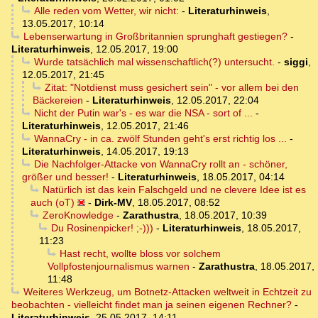
Alle reden vom Wetter, wir nicht:
-
Literaturhinweis
,
13.05.2017, 10:14
Lebenserwartung in Großbritannien sprunghaft gestiegen?
-
Literaturhinweis
,
12.05.2017, 19:00
Wurde tatsächlich mal wissenschaftlich(?) untersucht.
-
siggi
,
12.05.2017, 21:45
Zitat: "Notdienst muss gesichert sein" - vor allem bei den
Bäckereien
-
Literaturhinweis
,
12.05.2017, 22:04
Nicht der Putin war's - es war die NSA - sort of ...
-
Literaturhinweis
,
12.05.2017, 21:46
WannaCry - in ca. zwölf Stunden geht's erst richtig los ...
-
Literaturhinweis
,
14.05.2017, 19:13
Die Nachfolger-Attacke von WannaCry rollt an - schöner,
größer und besser!
-
Literaturhinweis
,
18.05.2017, 04:14
Natürlich ist das kein Falschgeld und ne clevere Idee ist es
auch (oT)
-
Dirk-MV
,
18.05.2017, 08:52
ZeroKnowledge
-
Zarathustra
,
18.05.2017, 10:39
Du Rosinenpicker! ;-)))
-
Literaturhinweis
,
18.05.2017,
11:23
Hast recht, wollte bloss vor solchem
Vollpfostenjournalismus warnen
-
Zarathustra
,
18.05.2017,
11:48
Weiteres Werkzeug, um Botnetz-Attacken weltweit in Echtzeit zu
beobachten - vielleicht findet man ja seinen eigenen Rechner?
-
Literaturhinweis
,
25.05.2017, 14:11