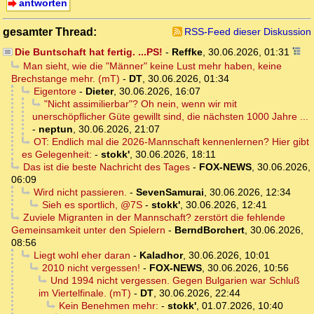
antworten
gesamter Thread:
RSS-Feed dieser Diskussion
Die Buntschaft hat fertig. ...PS!
-
Reffke
,
30.06.2026, 01:31
Man sieht, wie die "Männer" keine Lust mehr haben, keine
Brechstange mehr. (mT)
-
DT
,
30.06.2026, 01:34
Eigentore
-
Dieter
,
30.06.2026, 16:07
"Nicht assimilierbar"? Oh nein, wenn wir mit
unerschöpflicher Güte gewillt sind, die nächsten 1000 Jahre ...
-
neptun
,
30.06.2026, 21:07
OT: Endlich mal die 2026-Mannschaft kennenlernen? Hier gibt
es Gelegenheit:
-
stokk'
,
30.06.2026, 18:11
Das ist die beste Nachricht des Tages
-
FOX-NEWS
,
30.06.2026,
06:09
Wird nicht passieren.
-
SevenSamurai
,
30.06.2026, 12:34
Sieh es sportlich, @7S
-
stokk'
,
30.06.2026, 12:41
Zuviele Migranten in der Mannschaft? zerstört die fehlende
Gemeinsamkeit unter den Spielern
-
BerndBorchert
,
30.06.2026,
08:56
Liegt wohl eher daran
-
Kaladhor
,
30.06.2026, 10:01
2010 nicht vergessen!
-
FOX-NEWS
,
30.06.2026, 10:56
Und 1994 nicht vergessen. Gegen Bulgarien war Schluß
im Viertelfinale. (mT)
-
DT
,
30.06.2026, 22:44
Kein Benehmen mehr:
-
stokk'
,
01.07.2026, 10:40