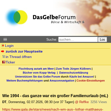
Suche:
Los
Login
zurück zur Hauptseite
in Thread öffnen
Ticker
Fluchtburg autark am Meer
|
Zum Tode Jürgen Küßners
|
Bücher vom Kopp-Verlag |
Datenschutzerklärung
Unterstützen Sie das Gelbe Forum
durch
Käufe bei Amazon
! |
Weitere Buchempfehlungen
und
Amazonnavigation
|
Cookie-Einstellungen
Wie 1994 - das ganze war ein großer Familienurlaub (mL)
DT
,
Donnerstag, 02.07.2026, 08:30
(vor 37 Tagen)
@ Reffke
3256 Views
https://www.gala.de/stars/news/nach-wm-aus--lothar-matthaeus-