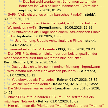
Das hat wohl weniger mit Benehmen zu tun: die
Botschaft ist "wir sind keine Mannschaft". Vermutlich ...
-
neptun
,
02.07.2026, 01:26
$AFK: Vielleicht gibt es ein afrikanisches Finale?
-
stokk'
,
30.06.2026, 11:10
Wenn es nach den Gerüchten geht, ist Portugal bald der
Weltmeister. (kwT)
-
SevenSamurai
,
30.06.2026, 12:35
KI-Antwort auf die Frage nach einem "afrikanischen Finale"
mT
-
day-trader
,
30.06.2026, 13:08
Us dr´lameng: Update Achtelfinale bis Finale
-
stokk'
,
04.07.2026, 10:52
Trauerarbeit an der Volksseele
-
PPQ
,
30.06.2026, 20:28
Der DFB-Präsident: ein Linker, der den Leistungswillen der
Mannschaft reduziert und Migranten hineindrückt?
-
BerndBorchert
,
01.07.2026, 13:44
Das deckt sich teilweise mit meiner Meinung - irgendwann
wird jemand aus dem Nähkästchen plaudern -
-
Albrecht
,
01.07.2026, 18:11
Youtubevideo als Transcript
-
Rainer
,
01.07.2026, 23:32
Welche Migranten denn?
-
Kaladhor
,
02.07.2026, 13:22
Die SPD Faeser war es wohl
-
Lenz-Hannover
,
01.07.2026,
14:21
Aha! SPD-Getreue bauten DFB um - und setzten auf ein
mächtiges Netzwerk
-
Reffke
,
01.07.2026, 18:02
Hier sieht man die Priorität der "Mann"schaft und der "Männer":