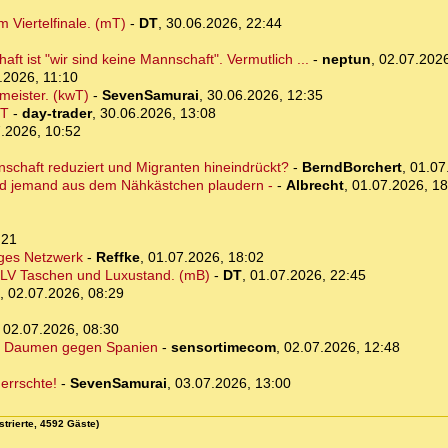
 Viertelfinale. (mT)
-
DT
,
30.06.2026, 22:44
t ist "wir sind keine Mannschaft". Vermutlich ...
-
neptun
,
02.07.2026
.2026, 11:10
meister. (kwT)
-
SevenSamurai
,
30.06.2026, 12:35
mT
-
day-trader
,
30.06.2026, 13:08
.2026, 10:52
nschaft reduziert und Migranten hineindrückt?
-
BerndBorchert
,
01.07
ird jemand aus dem Nähkästchen plaudern -
-
Albrecht
,
01.07.2026, 18
:21
iges Netzwerk
-
Reffke
,
01.07.2026, 18:02
": LV Taschen und Luxustand. (mB)
-
DT
,
01.07.2026, 22:45
,
02.07.2026, 08:29
,
02.07.2026, 08:30
die Daumen gegen Spanien
-
sensortimecom
,
02.07.2026, 12:48
errschte!
-
SevenSamurai
,
03.07.2026, 13:00
strierte, 4592 Gäste)