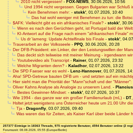
2010 nicht vergessen!
-
FOX-NEWS
,
30.06.2026, 10:56
Und 1994 nicht vergessen. Gegen Bulgarien war Schluß im
Kein Benehmen mehr:
-
stokk'
,
01.07.2026, 10:40
Das hat wohl weniger mit Benehmen zu tun: die Botschaf
$AFK: Vielleicht gibt es ein afrikanisches Finale?
-
stokk'
,
30.06
Wenn es nach den Gerüchten geht, ist Portugal bald der Welt
KI-Antwort auf die Frage nach einem "afrikanischen Finale" 
Us dr´lameng: Update Achtelfinale bis Finale
-
stokk'
,
04.07
Trauerarbeit an der Volksseele
-
PPQ
,
30.06.2026, 20:28
Der DFB-Präsident: ein Linker, der den Leistungswillen der Man
Das deckt sich teilweise mit meiner Meinung - irgendwann w
Youtubevideo als Transcript
-
Rainer
,
01.07.2026, 23:32
Welche Migranten denn?
-
Kaladhor
,
02.07.2026, 13:22
Die SPD Faeser war es wohl
-
Lenz-Hannover
,
01.07.2026, 14
Aha! SPD-Getreue bauten DFB um - und setzten auf ein mächt
Hier sieht man die Priorität der "Mann"schaft und der "Männer
Oliver Kahns Analyse als Analogie zu unserem Land.
-
Plancius
Bestes Gewinner-Mindset:
-
stokk'
,
02.07.2026, 10:37
Wie 1994 - das ganze war ein großer Familienurlaub (mL)
-
DT
Hsltet jetzt wenigstens uns Österreicher heute um 21.00 Uhr 
Tja
-
Dragonfly
,
03.07.2026, 09:40
Was waren das für Zeiten, als Kaiser Karl über beide Länder h
257377 Einträge in 18363 Threads, 975 registrierte Benutzer, 4594 Benutzer online (2 regi
Forumszeit: 08.08.2026, 05:55 (Europe/Berlin)