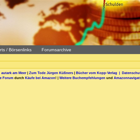
ts / Börsenlinks
Forumsarchive
 autark am Meer
|
Zum Tode Jürgen Küßners
|
Bücher vom Kopp-Verlag |
Datenschut
be Forum
durch
Käufe bei Amazon
! |
Weitere Buchempfehlungen
und
Amazonnavigat