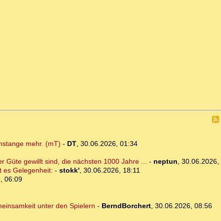
chstange mehr. (mT)
-
DT
,
30.06.2026, 01:34
r Güte gewillt sind, die nächsten 1000 Jahre ...
-
neptun
,
30.06.2026,
t es Gelegenheit:
-
stokk'
,
30.06.2026, 18:11
, 06:09
meinsamkeit unter den Spielern
-
BerndBorchert
,
30.06.2026, 08:56