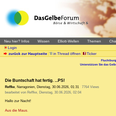
Neu hier? Infos
Wissen
Elliott-Wellen
Themen
Char
Login
zurück zur Hauptseite
in Thread öffnen
Ticker
Fluchtburg
Unterstützen Sie das Gel
Die Buntschaft hat fertig. ...PS!
Reffke
,
Narragonien
,
Dienstag, 30.06.2026, 01:31
7764 Views
bearbeitet von Reffke, Dienstag, 30.06.2026, 02:04
Hallo zur Nacht!
Aus die Maus.