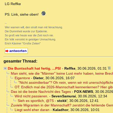
LG Reffke
PS: Link, siehe oben!
--
Wer warnen will, den straft man mit Verachtung.
Die Dummheit wurde zur Epidemie.
So groß wie heute war die Zeit noch nie.
Ein Volk versinkt in geistiger Umnachtung.
Erich Kästner "Große Zeiten"
antworten
gesamter Thread:
Die Buntschaft hat fertig. ...PS!
-
Reffke
,
30.06.2026, 01:31
Man sieht, wie die "Männer" keine Lust mehr haben, keine Bre
Eigentore
-
Dieter
,
30.06.2026, 16:07
"Nicht assimilierbar"? Oh nein, wenn wir mit unerschöpfliche
OT: Endlich mal die 2026-Mannschaft kennenlernen? Hier gib
Das ist die beste Nachricht des Tages
-
FOX-NEWS
,
30.06.2026
Wird nicht passieren.
-
SevenSamurai
,
30.06.2026, 12:34
Sieh es sportlich, @7S
-
stokk'
,
30.06.2026, 12:41
Zuviele Migranten in der Mannschaft? zerstört die fehlende Ge
Liegt wohl eher daran
-
Kaladhor
,
30.06.2026, 10:01