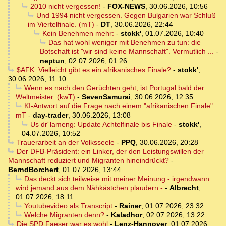
2010 nicht vergessen!
-
FOX-NEWS
,
30.06.2026, 10:56
Und 1994 nicht vergessen. Gegen Bulgarien war Schluß
im Viertelfinale. (mT)
-
DT
,
30.06.2026, 22:44
Kein Benehmen mehr:
-
stokk'
,
01.07.2026, 10:40
Das hat wohl weniger mit Benehmen zu tun: die
Botschaft ist "wir sind keine Mannschaft". Vermutlich ...
-
neptun
,
02.07.2026, 01:26
$AFK: Vielleicht gibt es ein afrikanisches Finale?
-
stokk'
,
30.06.2026, 11:10
Wenn es nach den Gerüchten geht, ist Portugal bald der
Weltmeister. (kwT)
-
SevenSamurai
,
30.06.2026, 12:35
KI-Antwort auf die Frage nach einem "afrikanischen Finale"
mT
-
day-trader
,
30.06.2026, 13:08
Us dr´lameng: Update Achtelfinale bis Finale
-
stokk'
,
04.07.2026, 10:52
Trauerarbeit an der Volksseele
-
PPQ
,
30.06.2026, 20:28
Der DFB-Präsident: ein Linker, der den Leistungswillen der
Mannschaft reduziert und Migranten hineindrückt?
-
BerndBorchert
,
01.07.2026, 13:44
Das deckt sich teilweise mit meiner Meinung - irgendwann
wird jemand aus dem Nähkästchen plaudern -
-
Albrecht
,
01.07.2026, 18:11
Youtubevideo als Transcript
-
Rainer
,
01.07.2026, 23:32
Welche Migranten denn?
-
Kaladhor
,
02.07.2026, 13:22
Die SPD Faeser war es wohl
-
Lenz-Hannover
,
01.07.2026,