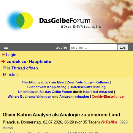
Suche:
Los
Login
zurück zur Hauptseite
in Thread öffnen
Ticker
Fluchtburg autark am Meer
|
Zum Tode Jürgen Küßners
|
Bücher vom Kopp-Verlag |
Datenschutzerklärung
Unterstützen Sie das Gelbe Forum
durch
Käufe bei Amazon
! |
Weitere Buchempfehlungen
und
Amazonnavigation
|
Cookie-Einstellungen
Oliver Kahns Analyse als Analogie zu unserem Land.
Plancius
,
Donnerstag, 02.07.2026, 08:29
(vor 35 Tagen)
@ Reffke
3923
Views