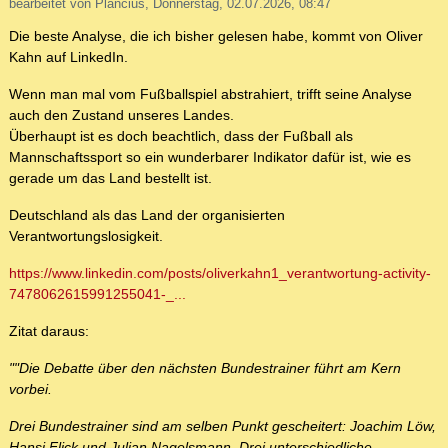
bearbeitet von Plancius, Donnerstag, 02.07.2026, 08:47
Die beste Analyse, die ich bisher gelesen habe, kommt von Oliver
Kahn auf LinkedIn.
Wenn man mal vom Fußballspiel abstrahiert, trifft seine Analyse
auch den Zustand unseres Landes.
Überhaupt ist es doch beachtlich, dass der Fußball als
Mannschaftssport so ein wunderbarer Indikator dafür ist, wie es
gerade um das Land bestellt ist.
Deutschland als das Land der organisierten
Verantwortungslosigkeit.
https://www.linkedin.com/posts/oliverkahn1_verantwortung-activity-
7478062615991255041-_...
Zitat daraus:
""Die Debatte über den nächsten Bundestrainer führt am Kern
vorbei.
Drei Bundestrainer sind am selben Punkt gescheitert: Joachim Löw,
Hansi Flick und Julian Nagelsmann. Drei unterschiedliche