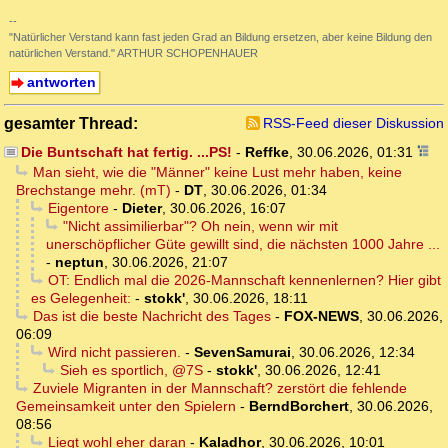
--
"Natürlicher Verstand kann fast jeden Grad an Bildung ersetzen, aber keine Bildung den
natürlichen Verstand." ARTHUR SCHOPENHAUER
antworten
gesamter Thread:
RSS-Feed dieser Diskussion
Die Buntschaft hat fertig. ...PS!
-
Reffke
,
30.06.2026, 01:31
Man sieht, wie die "Männer" keine Lust mehr haben, keine
Brechstange mehr. (mT)
-
DT
,
30.06.2026, 01:34
Eigentore
-
Dieter
,
30.06.2026, 16:07
"Nicht assimilierbar"? Oh nein, wenn wir mit
unerschöpflicher Güte gewillt sind, die nächsten 1000 Jahre ...
-
neptun
,
30.06.2026, 21:07
OT: Endlich mal die 2026-Mannschaft kennenlernen? Hier gibt
es Gelegenheit:
-
stokk'
,
30.06.2026, 18:11
Das ist die beste Nachricht des Tages
-
FOX-NEWS
,
30.06.2026,
06:09
Wird nicht passieren.
-
SevenSamurai
,
30.06.2026, 12:34
Sieh es sportlich, @7S
-
stokk'
,
30.06.2026, 12:41
Zuviele Migranten in der Mannschaft? zerstört die fehlende
Gemeinsamkeit unter den Spielern
-
BerndBorchert
,
30.06.2026,
08:56
Liegt wohl eher daran
-
Kaladhor
,
30.06.2026, 10:01