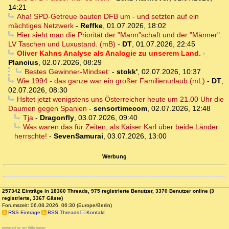
14:21
Aha! SPD-Getreue bauten DFB um - und setzten auf ein
mächtiges Netzwerk
-
Reffke
,
01.07.2026, 18:02
Hier sieht man die Priorität der "Mann"schaft und der "Männer":
LV Taschen und Luxustand. (mB)
-
DT
,
01.07.2026, 22:45
Oliver Kahns Analyse als Analogie zu unserem Land.
-
Plancius
,
02.07.2026, 08:29
Bestes Gewinner-Mindset:
-
stokk'
,
02.07.2026, 10:37
Wie 1994 - das ganze war ein großer Familienurlaub (mL)
-
DT
,
02.07.2026, 08:30
Hsltet jetzt wenigstens uns Österreicher heute um 21.00 Uhr die
Daumen gegen Spanien
-
sensortimecom
,
02.07.2026, 12:48
Tja
-
Dragonfly
,
03.07.2026, 09:40
Was waren das für Zeiten, als Kaiser Karl über beide Länder
herrschte!
-
SevenSamurai
,
03.07.2026, 13:00
Werbung
257342 Einträge in 18360 Threads, 975 registrierte Benutzer, 3370 Benutzer online (3
registrierte, 3367 Gäste)
Forumszeit: 06.08.2026, 06:30 (Europe/Berlin)
RSS Einträge
RSS Threads
Kontakt
powered by my little forum