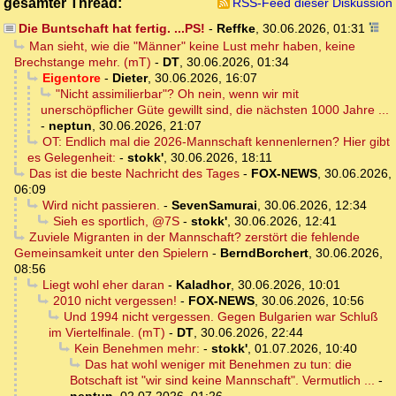
gesamter Thread:
RSS-Feed dieser Diskussion
Die Buntschaft hat fertig. ...PS!
-
Reffke
,
30.06.2026, 01:31
Man sieht, wie die "Männer" keine Lust mehr haben, keine
Brechstange mehr. (mT)
-
DT
,
30.06.2026, 01:34
Eigentore
-
Dieter
,
30.06.2026, 16:07
"Nicht assimilierbar"? Oh nein, wenn wir mit
unerschöpflicher Güte gewillt sind, die nächsten 1000 Jahre ...
-
neptun
,
30.06.2026, 21:07
OT: Endlich mal die 2026-Mannschaft kennenlernen? Hier gibt
es Gelegenheit:
-
stokk'
,
30.06.2026, 18:11
Das ist die beste Nachricht des Tages
-
FOX-NEWS
,
30.06.2026,
06:09
Wird nicht passieren.
-
SevenSamurai
,
30.06.2026, 12:34
Sieh es sportlich, @7S
-
stokk'
,
30.06.2026, 12:41
Zuviele Migranten in der Mannschaft? zerstört die fehlende
Gemeinsamkeit unter den Spielern
-
BerndBorchert
,
30.06.2026,
08:56
Liegt wohl eher daran
-
Kaladhor
,
30.06.2026, 10:01
2010 nicht vergessen!
-
FOX-NEWS
,
30.06.2026, 10:56
Und 1994 nicht vergessen. Gegen Bulgarien war Schluß
im Viertelfinale. (mT)
-
DT
,
30.06.2026, 22:44
Kein Benehmen mehr:
-
stokk'
,
01.07.2026, 10:40
Das hat wohl weniger mit Benehmen zu tun: die
Botschaft ist "wir sind keine Mannschaft". Vermutlich ...
-