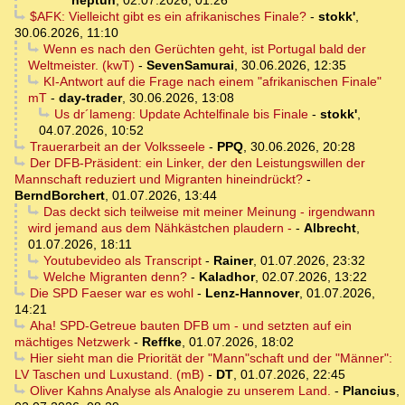
neptun
,
02.07.2026, 01:26
$AFK: Vielleicht gibt es ein afrikanisches Finale?
-
stokk'
,
30.06.2026, 11:10
Wenn es nach den Gerüchten geht, ist Portugal bald der
Weltmeister. (kwT)
-
SevenSamurai
,
30.06.2026, 12:35
KI-Antwort auf die Frage nach einem "afrikanischen Finale"
mT
-
day-trader
,
30.06.2026, 13:08
Us dr´lameng: Update Achtelfinale bis Finale
-
stokk'
,
04.07.2026, 10:52
Trauerarbeit an der Volksseele
-
PPQ
,
30.06.2026, 20:28
Der DFB-Präsident: ein Linker, der den Leistungswillen der
Mannschaft reduziert und Migranten hineindrückt?
-
BerndBorchert
,
01.07.2026, 13:44
Das deckt sich teilweise mit meiner Meinung - irgendwann
wird jemand aus dem Nähkästchen plaudern -
-
Albrecht
,
01.07.2026, 18:11
Youtubevideo als Transcript
-
Rainer
,
01.07.2026, 23:32
Welche Migranten denn?
-
Kaladhor
,
02.07.2026, 13:22
Die SPD Faeser war es wohl
-
Lenz-Hannover
,
01.07.2026,
14:21
Aha! SPD-Getreue bauten DFB um - und setzten auf ein
mächtiges Netzwerk
-
Reffke
,
01.07.2026, 18:02
Hier sieht man die Priorität der "Mann"schaft und der "Männer":
LV Taschen und Luxustand. (mB)
-
DT
,
01.07.2026, 22:45
Oliver Kahns Analyse als Analogie zu unserem Land.
-
Plancius
,