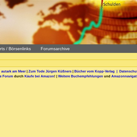
ts / Börsenlinks
Forumsarchive
 autark am Meer
|
Zum Tode Jürgen Küßners
|
Bücher vom Kopp-Verlag |
Datenschut
be Forum
durch
Käufe bei Amazon
! |
Weitere Buchempfehlungen
und
Amazonnavigat