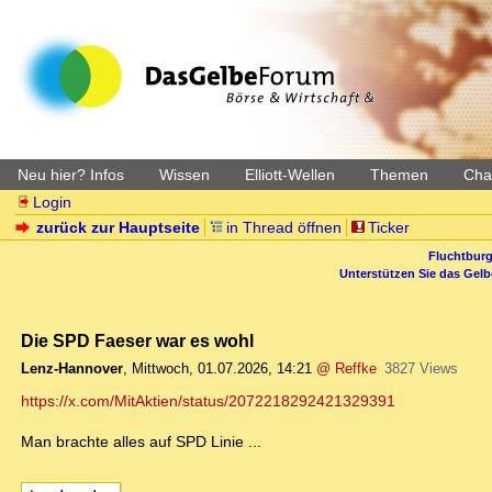
Neu hier? Infos
Wissen
Elliott-Wellen
Themen
Char
Login
zurück zur Hauptseite
in Thread öffnen
Ticker
Fluchtburg
Unterstützen Sie das Gel
Die SPD Faeser war es wohl
Lenz-Hannover
,
Mittwoch, 01.07.2026, 14:21
@ Reffke
3827 Views
https://x.com/MitAktien/status/2072218292421329391
Man brachte alles auf SPD Linie ...