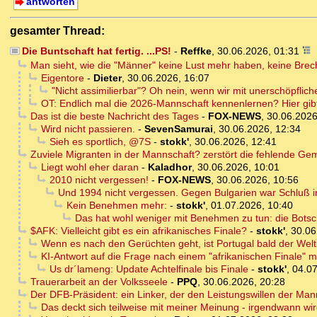
antworten
gesamter Thread:
Die Buntschaft hat fertig. ...PS!
-
Reffke
,
30.06.2026, 01:31
Man sieht, wie die "Männer" keine Lust mehr haben, keine Bre
Eigentore
-
Dieter
,
30.06.2026, 16:07
"Nicht assimilierbar"? Oh nein, wenn wir mit unerschöpfliche
OT: Endlich mal die 2026-Mannschaft kennenlernen? Hier gib
Das ist die beste Nachricht des Tages
-
FOX-NEWS
,
30.06.2026
Wird nicht passieren.
-
SevenSamurai
,
30.06.2026, 12:34
Sieh es sportlich, @7S
-
stokk'
,
30.06.2026, 12:41
Zuviele Migranten in der Mannschaft? zerstört die fehlende Ge
Liegt wohl eher daran
-
Kaladhor
,
30.06.2026, 10:01
2010 nicht vergessen!
-
FOX-NEWS
,
30.06.2026, 10:56
Und 1994 nicht vergessen. Gegen Bulgarien war Schluß im
Kein Benehmen mehr:
-
stokk'
,
01.07.2026, 10:40
Das hat wohl weniger mit Benehmen zu tun: die Botschaf
$AFK: Vielleicht gibt es ein afrikanisches Finale?
-
stokk'
,
30.06
Wenn es nach den Gerüchten geht, ist Portugal bald der Welt
KI-Antwort auf die Frage nach einem "afrikanischen Finale" 
Us dr´lameng: Update Achtelfinale bis Finale
-
stokk'
,
04.07
Trauerarbeit an der Volksseele
-
PPQ
,
30.06.2026, 20:28
Der DFB-Präsident: ein Linker, der den Leistungswillen der Man
Das deckt sich teilweise mit meiner Meinung - irgendwann w