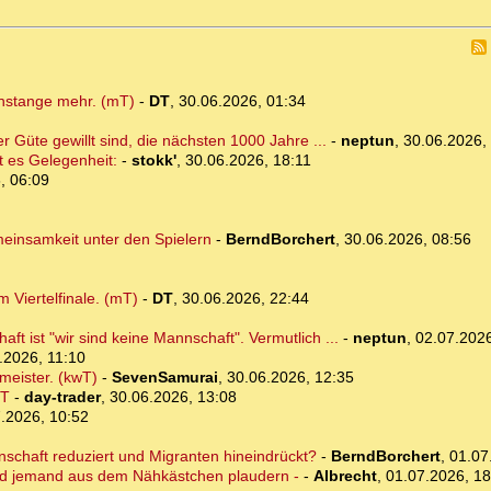
chstange mehr. (mT)
-
DT
,
30.06.2026, 01:34
r Güte gewillt sind, die nächsten 1000 Jahre ...
-
neptun
,
30.06.2026,
t es Gelegenheit:
-
stokk'
,
30.06.2026, 18:11
, 06:09
meinsamkeit unter den Spielern
-
BerndBorchert
,
30.06.2026, 08:56
 Viertelfinale. (mT)
-
DT
,
30.06.2026, 22:44
t ist "wir sind keine Mannschaft". Vermutlich ...
-
neptun
,
02.07.2026
.2026, 11:10
meister. (kwT)
-
SevenSamurai
,
30.06.2026, 12:35
mT
-
day-trader
,
30.06.2026, 13:08
.2026, 10:52
nschaft reduziert und Migranten hineindrückt?
-
BerndBorchert
,
01.07
ird jemand aus dem Nähkästchen plaudern -
-
Albrecht
,
01.07.2026, 18