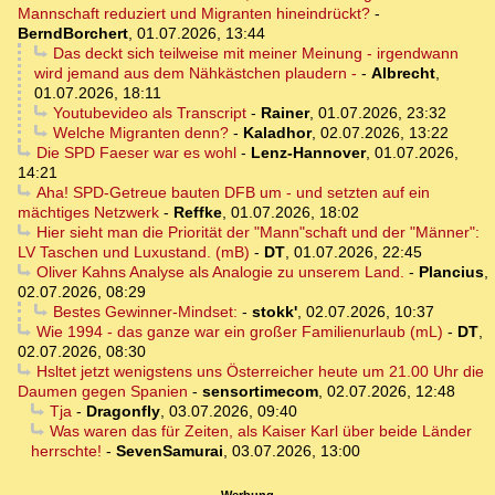
Mannschaft reduziert und Migranten hineindrückt?
-
BerndBorchert
,
01.07.2026, 13:44
Das deckt sich teilweise mit meiner Meinung - irgendwann
wird jemand aus dem Nähkästchen plaudern -
-
Albrecht
,
01.07.2026, 18:11
Youtubevideo als Transcript
-
Rainer
,
01.07.2026, 23:32
Welche Migranten denn?
-
Kaladhor
,
02.07.2026, 13:22
Die SPD Faeser war es wohl
-
Lenz-Hannover
,
01.07.2026,
14:21
Aha! SPD-Getreue bauten DFB um - und setzten auf ein
mächtiges Netzwerk
-
Reffke
,
01.07.2026, 18:02
Hier sieht man die Priorität der "Mann"schaft und der "Männer":
LV Taschen und Luxustand. (mB)
-
DT
,
01.07.2026, 22:45
Oliver Kahns Analyse als Analogie zu unserem Land.
-
Plancius
,
02.07.2026, 08:29
Bestes Gewinner-Mindset:
-
stokk'
,
02.07.2026, 10:37
Wie 1994 - das ganze war ein großer Familienurlaub (mL)
-
DT
,
02.07.2026, 08:30
Hsltet jetzt wenigstens uns Österreicher heute um 21.00 Uhr die
Daumen gegen Spanien
-
sensortimecom
,
02.07.2026, 12:48
Tja
-
Dragonfly
,
03.07.2026, 09:40
Was waren das für Zeiten, als Kaiser Karl über beide Länder
herrschte!
-
SevenSamurai
,
03.07.2026, 13:00
Werbung