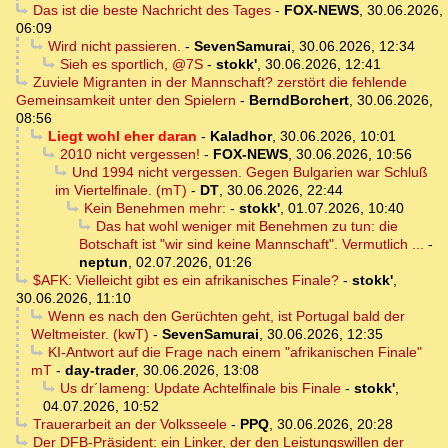
Das ist die beste Nachricht des Tages
-
FOX-NEWS
,
30.06.2026,
06:09
Wird nicht passieren.
-
SevenSamurai
,
30.06.2026, 12:34
Sieh es sportlich, @7S
-
stokk'
,
30.06.2026, 12:41
Zuviele Migranten in der Mannschaft? zerstört die fehlende
Gemeinsamkeit unter den Spielern
-
BerndBorchert
,
30.06.2026,
08:56
Liegt wohl eher daran
-
Kaladhor
,
30.06.2026, 10:01
2010 nicht vergessen!
-
FOX-NEWS
,
30.06.2026, 10:56
Und 1994 nicht vergessen. Gegen Bulgarien war Schluß
im Viertelfinale. (mT)
-
DT
,
30.06.2026, 22:44
Kein Benehmen mehr:
-
stokk'
,
01.07.2026, 10:40
Das hat wohl weniger mit Benehmen zu tun: die
Botschaft ist "wir sind keine Mannschaft". Vermutlich ...
-
neptun
,
02.07.2026, 01:26
$AFK: Vielleicht gibt es ein afrikanisches Finale?
-
stokk'
,
30.06.2026, 11:10
Wenn es nach den Gerüchten geht, ist Portugal bald der
Weltmeister. (kwT)
-
SevenSamurai
,
30.06.2026, 12:35
KI-Antwort auf die Frage nach einem "afrikanischen Finale"
mT
-
day-trader
,
30.06.2026, 13:08
Us dr´lameng: Update Achtelfinale bis Finale
-
stokk'
,
04.07.2026, 10:52
Trauerarbeit an der Volksseele
-
PPQ
,
30.06.2026, 20:28
Der DFB-Präsident: ein Linker, der den Leistungswillen der