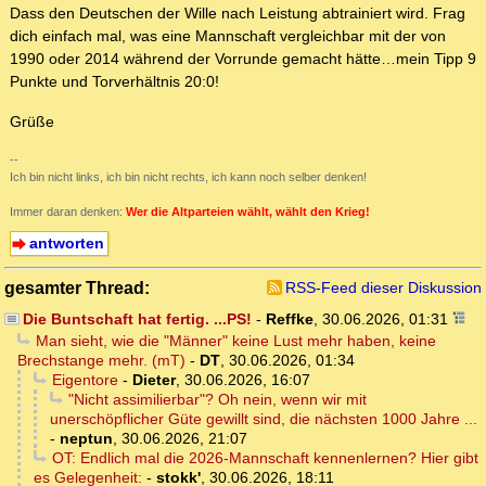
Dass den Deutschen der Wille nach Leistung abtrainiert wird. Frag
dich einfach mal, was eine Mannschaft vergleichbar mit der von
1990 oder 2014 während der Vorrunde gemacht hätte…mein Tipp 9
Punkte und Torverhältnis 20:0!
Grüße
--
Ich bin nicht links, ich bin nicht rechts, ich kann noch selber denken!
Immer daran denken:
Wer die Altparteien wählt, wählt den Krieg!
antworten
gesamter Thread:
RSS-Feed dieser Diskussion
Die Buntschaft hat fertig. ...PS!
-
Reffke
,
30.06.2026, 01:31
Man sieht, wie die "Männer" keine Lust mehr haben, keine
Brechstange mehr. (mT)
-
DT
,
30.06.2026, 01:34
Eigentore
-
Dieter
,
30.06.2026, 16:07
"Nicht assimilierbar"? Oh nein, wenn wir mit
unerschöpflicher Güte gewillt sind, die nächsten 1000 Jahre ...
-
neptun
,
30.06.2026, 21:07
OT: Endlich mal die 2026-Mannschaft kennenlernen? Hier gibt
es Gelegenheit:
-
stokk'
,
30.06.2026, 18:11