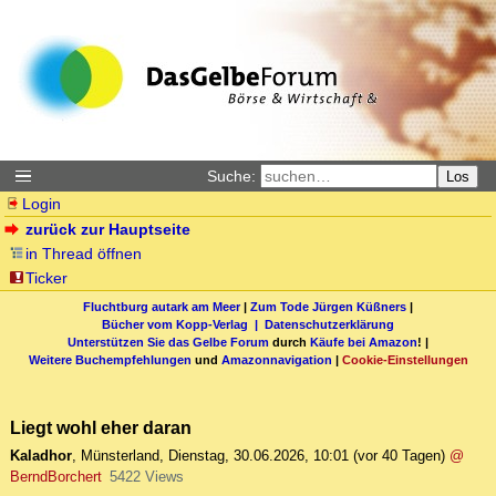
Suche:
Los
Login
zurück zur Hauptseite
in Thread öffnen
Ticker
Fluchtburg autark am Meer
|
Zum Tode Jürgen Küßners
|
Bücher vom Kopp-Verlag |
Datenschutzerklärung
Unterstützen Sie das Gelbe Forum
durch
Käufe bei Amazon
! |
Weitere Buchempfehlungen
und
Amazonnavigation
|
Cookie-Einstellungen
Liegt wohl eher daran
Kaladhor
,
Münsterland
,
Dienstag, 30.06.2026, 10:01
(vor 40 Tagen)
@
BerndBorchert
5422 Views