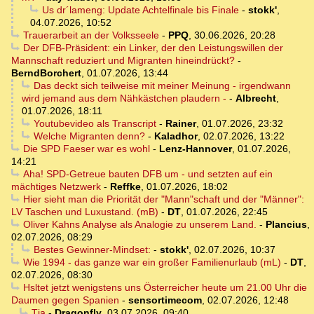
Us dr´lameng: Update Achtelfinale bis Finale
-
stokk'
,
04.07.2026, 10:52
Trauerarbeit an der Volksseele
-
PPQ
,
30.06.2026, 20:28
Der DFB-Präsident: ein Linker, der den Leistungswillen der
Mannschaft reduziert und Migranten hineindrückt?
-
BerndBorchert
,
01.07.2026, 13:44
Das deckt sich teilweise mit meiner Meinung - irgendwann
wird jemand aus dem Nähkästchen plaudern -
-
Albrecht
,
01.07.2026, 18:11
Youtubevideo als Transcript
-
Rainer
,
01.07.2026, 23:32
Welche Migranten denn?
-
Kaladhor
,
02.07.2026, 13:22
Die SPD Faeser war es wohl
-
Lenz-Hannover
,
01.07.2026,
14:21
Aha! SPD-Getreue bauten DFB um - und setzten auf ein
mächtiges Netzwerk
-
Reffke
,
01.07.2026, 18:02
Hier sieht man die Priorität der "Mann"schaft und der "Männer":
LV Taschen und Luxustand. (mB)
-
DT
,
01.07.2026, 22:45
Oliver Kahns Analyse als Analogie zu unserem Land.
-
Plancius
,
02.07.2026, 08:29
Bestes Gewinner-Mindset:
-
stokk'
,
02.07.2026, 10:37
Wie 1994 - das ganze war ein großer Familienurlaub (mL)
-
DT
,
02.07.2026, 08:30
Hsltet jetzt wenigstens uns Österreicher heute um 21.00 Uhr die
Daumen gegen Spanien
-
sensortimecom
,
02.07.2026, 12:48
Tja
-
Dragonfly
,
03.07.2026, 09:40