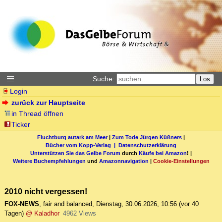
Suche:
Los
Login
zurück zur Hauptseite
in Thread öffnen
Ticker
Fluchtburg autark am Meer
|
Zum Tode Jürgen Küßners
|
Bücher vom Kopp-Verlag |
Datenschutzerklärung
Unterstützen Sie das Gelbe Forum
durch
Käufe bei Amazon
! |
Weitere Buchempfehlungen
und
Amazonnavigation
|
Cookie-Einstellungen
2010 nicht vergessen!
FOX-NEWS
,
fair and balanced
,
Dienstag, 30.06.2026, 10:56
(vor 40
Tagen)
@ Kaladhor
4962 Views