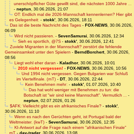
unerschöpflicher Güte gewillt sind, die nächsten 1000 Jahre ...
-
neptun
,
30.06.2026, 21:07
OT: Endlich mal die 2026-Mannschaft kennenlernen? Hier gibt
es Gelegenheit:
-
stokk'
,
30.06.2026, 18:11
Das ist die beste Nachricht des Tages
-
FOX-NEWS
,
30.06.2026,
06:09
Wird nicht passieren.
-
SevenSamurai
,
30.06.2026, 12:34
Sieh es sportlich, @7S
-
stokk'
,
30.06.2026, 12:41
Zuviele Migranten in der Mannschaft? zerstört die fehlende
Gemeinsamkeit unter den Spielern
-
BerndBorchert
,
30.06.2026,
08:56
Liegt wohl eher daran
-
Kaladhor
,
30.06.2026, 10:01
2010 nicht vergessen!
-
FOX-NEWS
,
30.06.2026, 10:56
Und 1994 nicht vergessen. Gegen Bulgarien war Schluß
im Viertelfinale. (mT)
-
DT
,
30.06.2026, 22:44
Kein Benehmen mehr:
-
stokk'
,
01.07.2026, 10:40
Das hat wohl weniger mit Benehmen zu tun: die
Botschaft ist "wir sind keine Mannschaft". Vermutlich ...
-
neptun
,
02.07.2026, 01:26
$AFK: Vielleicht gibt es ein afrikanisches Finale?
-
stokk'
,
30.06.2026, 11:10
Wenn es nach den Gerüchten geht, ist Portugal bald der
Weltmeister. (kwT)
-
SevenSamurai
,
30.06.2026, 12:35
KI-Antwort auf die Frage nach einem "afrikanischen Finale"
mT
-
day-trader
,
30.06.2026, 13:08