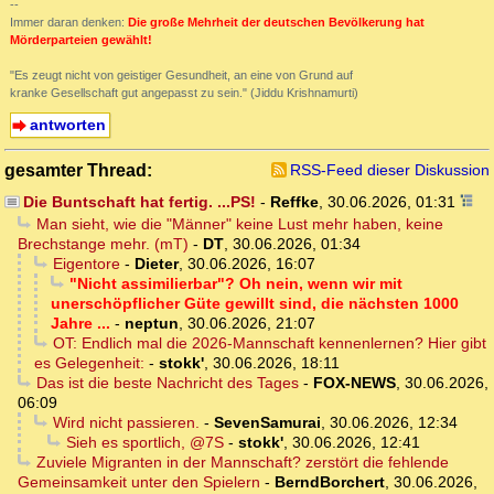
--
Immer daran denken:
Die große Mehrheit der deutschen Bevölkerung hat
Mörderparteien gewählt!
"Es zeugt nicht von geistiger Gesundheit, an eine von Grund auf
kranke Gesellschaft gut angepasst zu sein." (Jiddu Krishnamurti)
antworten
gesamter Thread:
RSS-Feed dieser Diskussion
Die Buntschaft hat fertig. ...PS!
-
Reffke
,
30.06.2026, 01:31
Man sieht, wie die "Männer" keine Lust mehr haben, keine
Brechstange mehr. (mT)
-
DT
,
30.06.2026, 01:34
Eigentore
-
Dieter
,
30.06.2026, 16:07
"Nicht assimilierbar"? Oh nein, wenn wir mit
unerschöpflicher Güte gewillt sind, die nächsten 1000
Jahre ...
-
neptun
,
30.06.2026, 21:07
OT: Endlich mal die 2026-Mannschaft kennenlernen? Hier gibt
es Gelegenheit:
-
stokk'
,
30.06.2026, 18:11
Das ist die beste Nachricht des Tages
-
FOX-NEWS
,
30.06.2026,
06:09
Wird nicht passieren.
-
SevenSamurai
,
30.06.2026, 12:34
Sieh es sportlich, @7S
-
stokk'
,
30.06.2026, 12:41
Zuviele Migranten in der Mannschaft? zerstört die fehlende
Gemeinsamkeit unter den Spielern
-
BerndBorchert
,
30.06.2026,