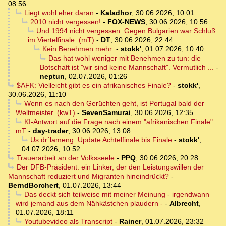
08:56
Liegt wohl eher daran
-
Kaladhor
,
30.06.2026, 10:01
2010 nicht vergessen!
-
FOX-NEWS
,
30.06.2026, 10:56
Und 1994 nicht vergessen. Gegen Bulgarien war Schluß
im Viertelfinale. (mT)
-
DT
,
30.06.2026, 22:44
Kein Benehmen mehr:
-
stokk'
,
01.07.2026, 10:40
Das hat wohl weniger mit Benehmen zu tun: die
Botschaft ist "wir sind keine Mannschaft". Vermutlich ...
-
neptun
,
02.07.2026, 01:26
$AFK: Vielleicht gibt es ein afrikanisches Finale?
-
stokk'
,
30.06.2026, 11:10
Wenn es nach den Gerüchten geht, ist Portugal bald der
Weltmeister. (kwT)
-
SevenSamurai
,
30.06.2026, 12:35
KI-Antwort auf die Frage nach einem "afrikanischen Finale"
mT
-
day-trader
,
30.06.2026, 13:08
Us dr´lameng: Update Achtelfinale bis Finale
-
stokk'
,
04.07.2026, 10:52
Trauerarbeit an der Volksseele
-
PPQ
,
30.06.2026, 20:28
Der DFB-Präsident: ein Linker, der den Leistungswillen der
Mannschaft reduziert und Migranten hineindrückt?
-
BerndBorchert
,
01.07.2026, 13:44
Das deckt sich teilweise mit meiner Meinung - irgendwann
wird jemand aus dem Nähkästchen plaudern -
-
Albrecht
,
01.07.2026, 18:11
Youtubevideo als Transcript
-
Rainer
,
01.07.2026, 23:32