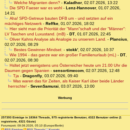
Welche Migranten denn?
-
Kaladhor
,
02.07.2026, 13:22
Die SPD Faeser war es wohl
-
Lenz-Hannover
,
01.07.2026,
14:21
Aha! SPD-Getreue bauten DFB um - und setzten auf ein
mächtiges Netzwerk
-
Reffke
,
01.07.2026, 18:02
Hier sieht man die Priorität der "Mann"schaft und der "Männer":
LV Taschen und Luxustand. (mB)
-
DT
,
01.07.2026, 22:45
Oliver Kahns Analyse als Analogie zu unserem Land.
-
Plancius
,
02.07.2026, 08:29
Bestes Gewinner-Mindset:
-
stokk'
,
02.07.2026, 10:37
Wie 1994 - das ganze war ein großer Familienurlaub (mL)
-
DT
,
02.07.2026, 08:30
Hsltet jetzt wenigstens uns Österreicher heute um 21.00 Uhr die
Daumen gegen Spanien
-
sensortimecom
,
02.07.2026, 12:48
Tja
-
Dragonfly
,
03.07.2026, 09:40
Was waren das für Zeiten, als Kaiser Karl über beide Länder
herrschte!
-
SevenSamurai
,
03.07.2026, 13:00
Werbung
257393 Einträge in 18364 Threads, 975 registrierte Benutzer, 4322 Benutzer online (1
registrierte, 4321 Gäste)
Forumszeit: 09.08.2026, 05:10 (Europe/Berlin)
RSS Einträge
RSS Threads
Kontakt