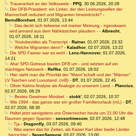
Trauerarbeit an der Volksseele
-
PPQ
,
30.06.2026, 20:28
Der DFB-Präsident: ein Linker, der den Leistungswillen der
Mannschaft reduziert und Migranten hineindrückt?
-
BerndBorchert
,
01.07.2026, 13:44
Das deckt sich teilweise mit meiner Meinung - irgendwann
wird jemand aus dem Nähkästchen plaudern -
-
Albrecht
,
01.07.2026, 18:11
Youtubevideo als Transcript
-
Rainer
,
01.07.2026, 23:32
Welche Migranten denn?
-
Kaladhor
,
02.07.2026, 13:22
Die SPD Faeser war es wohl
-
Lenz-Hannover
,
01.07.2026,
14:21
Aha! SPD-Getreue bauten DFB um - und setzten auf ein
mächtiges Netzwerk
-
Reffke
,
01.07.2026, 18:02
Hier sieht man die Priorität der "Mann"schaft und der "Männer":
LV Taschen und Luxustand. (mB)
-
DT
,
01.07.2026, 22:45
Oliver Kahns Analyse als Analogie zu unserem Land.
-
Plancius
,
02.07.2026, 08:29
Bestes Gewinner-Mindset:
-
stokk'
,
02.07.2026, 10:37
Wie 1994 - das ganze war ein großer Familienurlaub (mL)
-
DT
,
02.07.2026, 08:30
Hsltet jetzt wenigstens uns Österreicher heute um 21.00 Uhr die
Daumen gegen Spanien
-
sensortimecom
,
02.07.2026, 12:48
Tja
-
Dragonfly
,
03.07.2026, 09:40
Was waren das für Zeiten, als Kaiser Karl über beide Länder
herrschte!
-
SevenSamurai
,
03.07.2026, 13:00