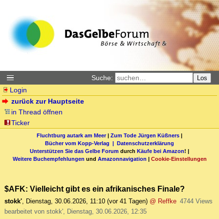
Suche:
Los
Login
zurück zur Hauptseite
in Thread öffnen
Ticker
Fluchtburg autark am Meer
|
Zum Tode Jürgen Küßners
|
Bücher vom Kopp-Verlag |
Datenschutzerklärung
Unterstützen Sie das Gelbe Forum
durch
Käufe bei Amazon
! |
Weitere Buchempfehlungen
und
Amazonnavigation
|
Cookie-Einstellungen
$AFK: Vielleicht gibt es ein afrikanisches Finale?
stokk'
,
Dienstag, 30.06.2026, 11:10
(vor 41 Tagen)
@ Reffke
4744 Views
bearbeitet von stokk', Dienstag, 30.06.2026, 12:35