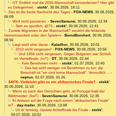
OT: Endlich mal die 2026-Mannschaft kennenlernen? Hier gibt
es Gelegenheit:
-
stokk'
,
30.06.2026, 18:11
Das ist die beste Nachricht des Tages
-
FOX-NEWS
,
30.06.2026,
06:09
Wird nicht passieren.
-
SevenSamurai
,
30.06.2026, 12:34
Sieh es sportlich, @7S
-
stokk'
,
30.06.2026, 12:41
Zuviele Migranten in der Mannschaft? zerstört die fehlende
Gemeinsamkeit unter den Spielern
-
BerndBorchert
,
30.06.2026,
08:56
Liegt wohl eher daran
-
Kaladhor
,
30.06.2026, 10:01
2010 nicht vergessen!
-
FOX-NEWS
,
30.06.2026, 10:56
Und 1994 nicht vergessen. Gegen Bulgarien war Schluß
im Viertelfinale. (mT)
-
DT
,
30.06.2026, 22:44
Kein Benehmen mehr:
-
stokk'
,
01.07.2026, 10:40
Das hat wohl weniger mit Benehmen zu tun: die
Botschaft ist "wir sind keine Mannschaft". Vermutlich ...
-
neptun
,
02.07.2026, 01:26
$AFK: Vielleicht gibt es ein afrikanisches Finale?
-
stokk'
,
30.06.2026, 11:10
Wenn es nach den Gerüchten geht, ist Portugal bald der
Weltmeister. (kwT)
-
SevenSamurai
,
30.06.2026, 12:35
KI-Antwort auf die Frage nach einem "afrikanischen Finale"
mT
-
day-trader
,
30.06.2026, 13:08
Us dr´lameng: Update Achtelfinale bis Finale
-
stokk'
,
04.07.2026, 10:52