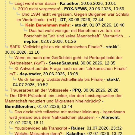
Liegt wohl eher daran
-
Kaladhor
,
30.06.2026, 10:01
2010 nicht vergessen!
-
FOX-NEWS
,
30.06.2026, 10:56
Und 1994 nicht vergessen. Gegen Bulgarien war Schluß
im Viertelfinale. (mT)
-
DT
,
30.06.2026, 22:44
Kein Benehmen mehr:
-
stokk'
,
01.07.2026, 10:40
Das hat wohl weniger mit Benehmen zu tun: die
Botschaft ist "wir sind keine Mannschaft". Vermutlich ...
-
neptun
,
02.07.2026, 01:26
$AFK: Vielleicht gibt es ein afrikanisches Finale?
-
stokk'
,
30.06.2026, 11:10
Wenn es nach den Gerüchten geht, ist Portugal bald der
Weltmeister. (kwT)
-
SevenSamurai
,
30.06.2026, 12:35
KI-Antwort auf die Frage nach einem "afrikanischen Finale"
mT
-
day-trader
,
30.06.2026, 13:08
Us dr´lameng: Update Achtelfinale bis Finale
-
stokk'
,
04.07.2026, 10:52
Trauerarbeit an der Volksseele
-
PPQ
,
30.06.2026, 20:28
Der DFB-Präsident: ein Linker, der den Leistungswillen der
Mannschaft reduziert und Migranten hineindrückt?
-
BerndBorchert
,
01.07.2026, 13:44
Das deckt sich teilweise mit meiner Meinung - irgendwann
wird jemand aus dem Nähkästchen plaudern -
-
Albrecht
,
01.07.2026, 18:11
Youtubevideo als Transcript
-
Rainer
,
01.07.2026, 23:32
Welche Migranten denn?
-
Kaladhor
,
02.07.2026, 13:22