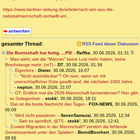
https://www.berliner-zeitung.de/article/nach-wm-aus-die-
nationalmannschaft-zerfaellt-am...
antworten
gesamter Thread:
RSS-Feed dieser Diskussion
Die Buntschaft hat fertig. ...PS!
-
Reffke
,
30.06.2026, 01:31
Man sieht, wie die "Männer" keine Lust mehr haben, keine
Brechstange mehr. (mT)
-
DT
,
30.06.2026, 01:34
Eigentore
-
Dieter
,
30.06.2026, 16:07
"Nicht assimilierbar"? Oh nein, wenn wir mit
unerschöpflicher Güte gewillt sind, die nächsten 1000 Jahre ...
-
neptun
,
30.06.2026, 21:07
OT: Endlich mal die 2026-Mannschaft kennenlernen? Hier gibt
es Gelegenheit:
-
stokk'
,
30.06.2026, 18:11
Das ist die beste Nachricht des Tages
-
FOX-NEWS
,
30.06.2026,
06:09
Wird nicht passieren.
-
SevenSamurai
,
30.06.2026, 12:34
Sieh es sportlich, @7S
-
stokk'
,
30.06.2026, 12:41
Zuviele Migranten in der Mannschaft? zerstört die fehlende
Gemeinsamkeit unter den Spielern
-
BerndBorchert
,
30.06.2026,
08:56