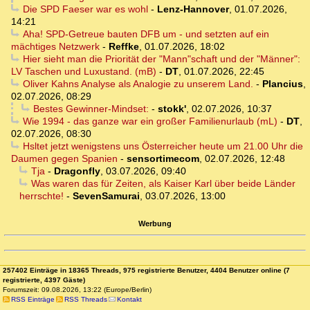
Die SPD Faeser war es wohl
-
Lenz-Hannover
,
01.07.2026,
14:21
Aha! SPD-Getreue bauten DFB um - und setzten auf ein
mächtiges Netzwerk
-
Reffke
,
01.07.2026, 18:02
Hier sieht man die Priorität der "Mann"schaft und der "Männer":
LV Taschen und Luxustand. (mB)
-
DT
,
01.07.2026, 22:45
Oliver Kahns Analyse als Analogie zu unserem Land.
-
Plancius
,
02.07.2026, 08:29
Bestes Gewinner-Mindset:
-
stokk'
,
02.07.2026, 10:37
Wie 1994 - das ganze war ein großer Familienurlaub (mL)
-
DT
,
02.07.2026, 08:30
Hsltet jetzt wenigstens uns Österreicher heute um 21.00 Uhr die
Daumen gegen Spanien
-
sensortimecom
,
02.07.2026, 12:48
Tja
-
Dragonfly
,
03.07.2026, 09:40
Was waren das für Zeiten, als Kaiser Karl über beide Länder
herrschte!
-
SevenSamurai
,
03.07.2026, 13:00
Werbung
257402 Einträge in 18365 Threads, 975 registrierte Benutzer, 4404 Benutzer online (7
registrierte, 4397 Gäste)
Forumszeit: 09.08.2026, 13:22 (Europe/Berlin)
RSS Einträge
RSS Threads
Kontakt