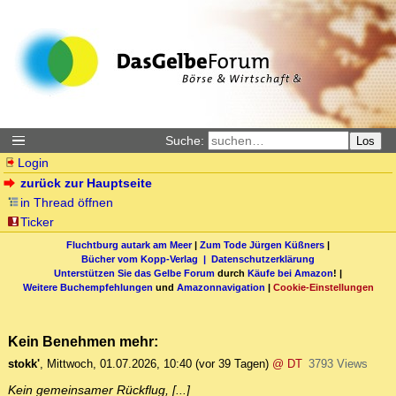
Suche:
Los
Login
zurück zur Hauptseite
in Thread öffnen
Ticker
Fluchtburg autark am Meer
|
Zum Tode Jürgen Küßners
|
Bücher vom Kopp-Verlag |
Datenschutzerklärung
Unterstützen Sie das Gelbe Forum
durch
Käufe bei Amazon
! |
Weitere Buchempfehlungen
und
Amazonnavigation
|
Cookie-Einstellungen
Kein Benehmen mehr:
stokk'
,
Mittwoch, 01.07.2026, 10:40
(vor 39 Tagen)
@ DT
3793 Views
Kein gemeinsamer Rückflug, [...]