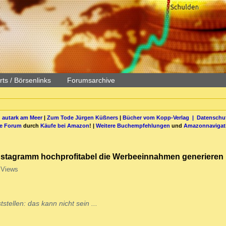
ts / Börsenlinks
Forumsarchive
 autark am Meer
|
Zum Tode Jürgen Küßners
|
Bücher vom Kopp-Verlag |
Datenschut
be Forum
durch
Käufe bei Amazon
! |
Weitere Buchempfehlungen
und
Amazonnavigat
 Instagramm hochprofitabel die Werbeeinnahmen generieren
 Views
ellen: das kann nicht sein ...