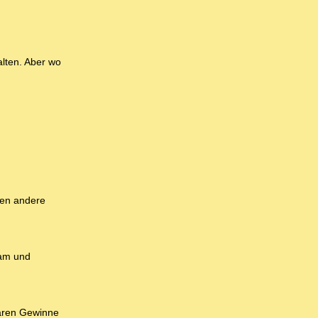
lten. Aber wo
fen andere
ram und
tären Gewinne