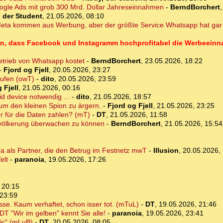
oogle Ads mit grob 300 Mrd. Dollar Jahreseinnahmen
-
BerndBorchert
, der Student
,
21.05.2026, 08:10
ta kommen aus Werbung, aber der größte Service Whatsapp hat gar
 hin, dass Facebook und Instagramm hochprofitabel die Werbeein
etrieb von Whatsapp kostet
-
BerndBorchert
,
23.05.2026, 18:22
-
Fjord og Fjell
,
20.05.2026, 23:27
aufen (owT)
-
dito
,
20.05.2026, 23:59
 Fjell
,
21.05.2026, 00:16
id device notwendig ...
-
dito
,
21.05.2026, 18:57
um den kleinen Spion zu ärgern.
-
Fjord og Fjell
,
21.05.2026, 23:25
r für die Daten zahlen? (mT)
-
DT
,
21.05.2026, 11:58
tbevölkerung überwachen zu können
-
BerndBorchert
,
21.05.2026, 15:54
ma als Partner, die den Betrug im Festnetz mwT
-
Illusion
,
20.05.2026, 
elt
-
paranoia
,
19.05.2026, 17:26
 20:15
 23:59
se. Kaum verhaftet, schon isser tot. (mTuL)
-
DT
,
19.05.2026, 21:46
T "Wir im gelben" kennt Sie alle!
-
paranoia
,
19.05.2026, 23:41
nic" (mLuB)
-
DT
,
20.05.2026, 08:05