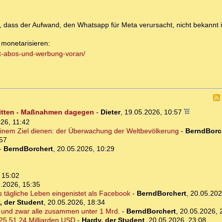
st, dass der Aufwand, den Whatsapp für Meta verursacht, nicht bekannt i
 monetarisieren:
it-abos-und-werbung-voran/
ritten - Maßnahmen dagegen
-
Dieter
,
19.05.2026, 10:57
26, 11:42
inem Ziel dienen: der Überwachung der Weltbevölkerung
-
BerndBorc
:57
-
BerndBorchert
,
20.05.2026, 10:29
 15:02
.2026, 15:35
s tägliche Leben eingenistet als Facebook
-
BerndBorchert
,
20.05.202
, der Student
,
20.05.2026, 18:34
 und zwar alle zusammen unter 1 Mrd.
-
BerndBorchert
,
20.05.2026, 
25 51,24 Milliarden USD
-
Hardy, der Student
,
20.05.2026, 23:08