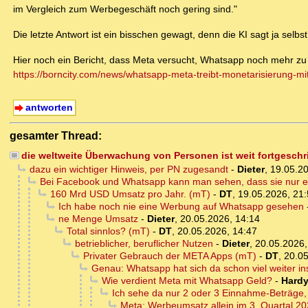
im Vergleich zum Werbegeschäft noch gering sind."
Die letzte Antwort ist ein bisschen gewagt, denn die KI sagt ja selb
Hier noch ein Bericht, dass Meta versucht, Whatsapp noch mehr zu
https://borncity.com/news/whatsapp-meta-treibt-monetarisierung-m
antworten
gesamter Thread:
die weltweite Überwachung von Personen ist weit fortgesch
dazu ein wichtiger Hinweis, per PN zugesandt
-
Dieter
,
19.05.20
Bei Facebook und Whatsapp kann man sehen, dass sie nur e
160 Mrd USD Umsatz pro Jahr. (mT)
-
DT
,
19.05.2026, 21
Ich habe noch nie eine Werbung auf Whatsapp gesehen
ne Menge Umsatz
-
Dieter
,
20.05.2026, 14:14
Total sinnlos? (mT)
-
DT
,
20.05.2026, 14:47
betrieblicher, beruflicher Nutzen
-
Dieter
,
20.05.2026,
Privater Gebrauch der META Apps (mT)
-
DT
,
20.05
Genau: Whatsapp hat sich da schon viel weiter in
Wie verdient Meta mit Whatsapp Geld?
-
Hardy
Ich sehe da nur 2 oder 3 Einnahme-Beträge,
Meta: Werbeumsatz allein im 3. Quartal 20