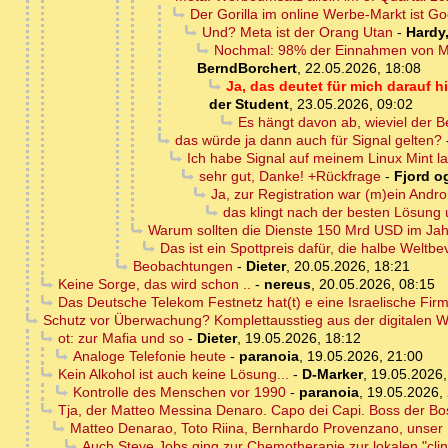
Der Gorilla im online Werbe-Markt ist G
Und? Meta ist der Orang Utan
-
Hardy
Nochmal: 98% der Einnahmen von Me
BerndBorchert
,
22.05.2026, 18:08
Ja, das deutet für mich darauf
der Student
,
23.05.2026, 09:02
Es hängt davon ab, wieviel der B
das würde ja dann auch für Signal gelten?
Ich habe Signal auf meinem Linux Mint l
sehr gut, Danke! +Rückfrage
-
Fjord og
Ja, zur Registration war (m)ein Andro
das klingt nach der besten Lösung 
Warum sollten die Dienste 150 Mrd USD im Jah
Das ist ein Spottpreis dafür, die halbe Wel
Beobachtungen
-
Dieter
,
20.05.2026, 18:21
Keine Sorge, das wird schon ..
-
nereus
,
20.05.2026, 08:15
Das Deutsche Telekom Festnetz hat(t) e eine Israelische Fir
Schutz vor Überwachung? Komplettausstieg aus der digitalen W
ot: zur Mafia und so
-
Dieter
,
19.05.2026, 18:12
Analoge Telefonie heute
-
paranoia
,
19.05.2026, 21:00
Kein Alkohol ist auch keine Lösung...
-
D-Marker
,
19.05.2026,
Kontrolle des Menschen vor 1990
-
paranoia
,
19.05.2026,
Tja, der Matteo Messina Denaro. Capo dei Capi. Boss der Bos
Matteo Denarao, Toto Riina, Bernhardo Provenzano, unser D
Auch Steve Jobs ging zur Chemotherapie zur lokalen "cli