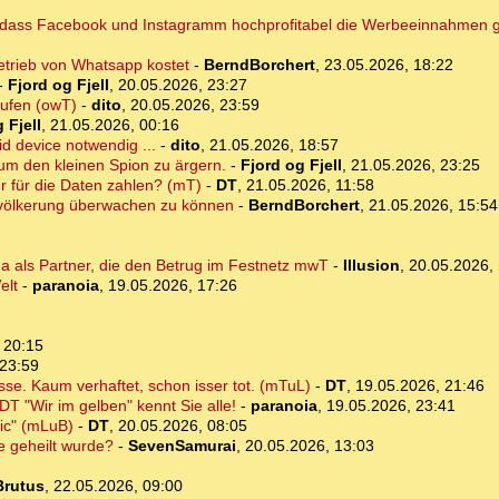
n, dass Facebook und Instagramm hochprofitabel die Werbeeinnahmen 
etrieb von Whatsapp kostet
-
BerndBorchert
,
23.05.2026, 18:22
-
Fjord og Fjell
,
20.05.2026, 23:27
aufen (owT)
-
dito
,
20.05.2026, 23:59
 Fjell
,
21.05.2026, 00:16
id device notwendig ...
-
dito
,
21.05.2026, 18:57
um den kleinen Spion zu ärgern.
-
Fjord og Fjell
,
21.05.2026, 23:25
r für die Daten zahlen? (mT)
-
DT
,
21.05.2026, 11:58
tbevölkerung überwachen zu können
-
BerndBorchert
,
21.05.2026, 15:54
ma als Partner, die den Betrug im Festnetz mwT
-
Illusion
,
20.05.2026, 
elt
-
paranoia
,
19.05.2026, 17:26
 20:15
 23:59
se. Kaum verhaftet, schon isser tot. (mTuL)
-
DT
,
19.05.2026, 21:46
T "Wir im gelben" kennt Sie alle!
-
paranoia
,
19.05.2026, 23:41
nic" (mLuB)
-
DT
,
20.05.2026, 08:05
e geheilt wurde?
-
SevenSamurai
,
20.05.2026, 13:03
Brutus
,
22.05.2026, 09:00