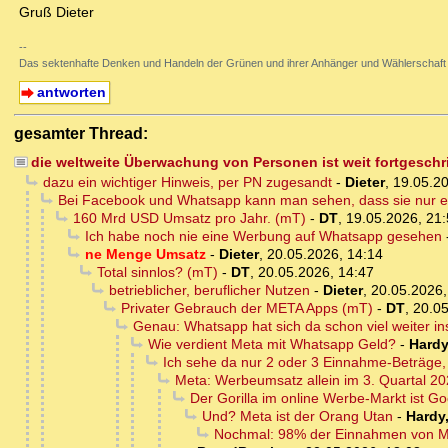
Gruß Dieter
--
Das sektenhafte Denken und Handeln der Grünen und ihrer Anhänger und Wählerschaft
antworten
gesamter Thread:
die weltweite Überwachung von Personen ist weit fortgesch
dazu ein wichtiger Hinweis, per PN zugesandt
-
Dieter
,
19.05.20
Bei Facebook und Whatsapp kann man sehen, dass sie nur e
160 Mrd USD Umsatz pro Jahr. (mT)
-
DT
,
19.05.2026, 21
Ich habe noch nie eine Werbung auf Whatsapp gesehen
ne Menge Umsatz
-
Dieter
,
20.05.2026, 14:14
Total sinnlos? (mT)
-
DT
,
20.05.2026, 14:47
betrieblicher, beruflicher Nutzen
-
Dieter
,
20.05.2026,
Privater Gebrauch der META Apps (mT)
-
DT
,
20.05
Genau: Whatsapp hat sich da schon viel weiter in
Wie verdient Meta mit Whatsapp Geld?
-
Hardy
Ich sehe da nur 2 oder 3 Einnahme-Beträge,
Meta: Werbeumsatz allein im 3. Quartal 20
Der Gorilla im online Werbe-Markt ist G
Und? Meta ist der Orang Utan
-
Hardy
Nochmal: 98% der Einnahmen von Me