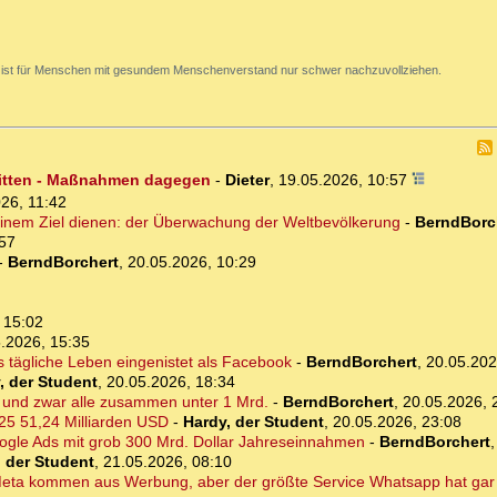
 ist für Menschen mit gesundem Menschenverstand nur schwer nachzuvollziehen.
ritten - Maßnahmen dagegen
-
Dieter
,
19.05.2026, 10:57
26, 11:42
inem Ziel dienen: der Überwachung der Weltbevölkerung
-
BerndBorc
:57
-
BerndBorchert
,
20.05.2026, 10:29
 15:02
.2026, 15:35
s tägliche Leben eingenistet als Facebook
-
BerndBorchert
,
20.05.202
, der Student
,
20.05.2026, 18:34
 und zwar alle zusammen unter 1 Mrd.
-
BerndBorchert
,
20.05.2026, 
25 51,24 Milliarden USD
-
Hardy, der Student
,
20.05.2026, 23:08
oogle Ads mit grob 300 Mrd. Dollar Jahreseinnahmen
-
BerndBorchert
, der Student
,
21.05.2026, 08:10
ta kommen aus Werbung, aber der größte Service Whatsapp hat gar