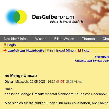
Neu hier? Infos
Wissen
Elliott-Wellen
Themen
Char
Login
zurück zur Hauptseite
in Thread öffnen
Ticker
Fluchtburg
Unterstützen Sie das Gel
ne Menge Umsatz
Dieter
,
Mittwoch, 20.05.2026, 14:14
@ DT
2898 Views
Hallo,
das ist ne Menge Umsatz mit total sinnlosem Zeugs wie Facebook,
Also sinnlos für die Nutzer. Einen Sinn muß es ja haben, aber halt ni