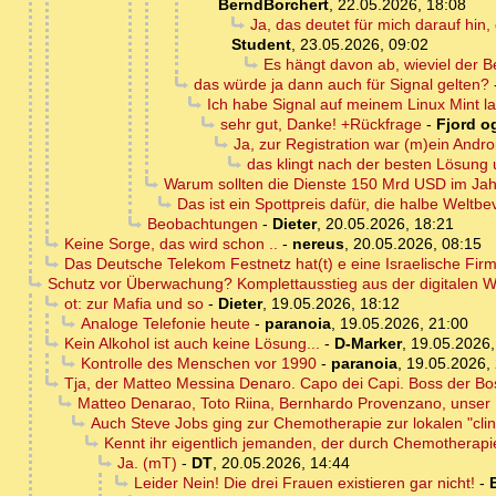
BerndBorchert
,
22.05.2026, 18:08
Ja, das deutet für mich darauf hi
Student
,
23.05.2026, 09:02
Es hängt davon ab, wieviel der B
das würde ja dann auch für Signal gelten?
Ich habe Signal auf meinem Linux Mint l
sehr gut, Danke! +Rückfrage
-
Fjord og
Ja, zur Registration war (m)ein Andro
das klingt nach der besten Lösung 
Warum sollten die Dienste 150 Mrd USD im Jah
Das ist ein Spottpreis dafür, die halbe Wel
Beobachtungen
-
Dieter
,
20.05.2026, 18:21
Keine Sorge, das wird schon ..
-
nereus
,
20.05.2026, 08:15
Das Deutsche Telekom Festnetz hat(t) e eine Israelische Fir
Schutz vor Überwachung? Komplettausstieg aus der digitalen W
ot: zur Mafia und so
-
Dieter
,
19.05.2026, 18:12
Analoge Telefonie heute
-
paranoia
,
19.05.2026, 21:00
Kein Alkohol ist auch keine Lösung...
-
D-Marker
,
19.05.2026,
Kontrolle des Menschen vor 1990
-
paranoia
,
19.05.2026,
Tja, der Matteo Messina Denaro. Capo dei Capi. Boss der Bos
Matteo Denarao, Toto Riina, Bernhardo Provenzano, unser D
Auch Steve Jobs ging zur Chemotherapie zur lokalen "cli
Kennt ihr eigentlich jemanden, der durch Chemotherapi
Ja. (mT)
-
DT
,
20.05.2026, 14:44
Leider Nein! Die drei Frauen existieren gar nicht!
-