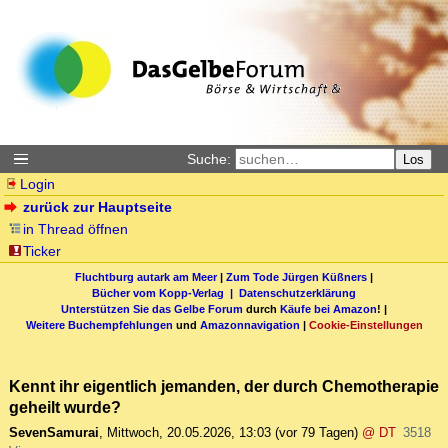
Suche:
Los
Login
zurück zur Hauptseite
in Thread öffnen
Ticker
Fluchtburg autark am Meer
|
Zum Tode Jürgen Küßners
|
Bücher vom Kopp-Verlag |
Datenschutzerklärung
Unterstützen Sie das Gelbe Forum
durch
Käufe bei Amazon
! |
Weitere Buchempfehlungen
und
Amazonnavigation
|
Cookie-Einstellungen
Kennt ihr eigentlich jemanden, der durch Chemotherapie
geheilt wurde?
SevenSamurai
,
Mittwoch, 20.05.2026, 13:03
(vor 79 Tagen)
@ DT
3518