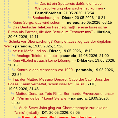
Das ist ein Spottpreis dafür, die halbe
Weltbevölkerung überwachen zu können
-
BerndBorchert
,
21.05.2026, 15:54
Beobachtungen
-
Dieter
,
20.05.2026, 18:21
Keine Sorge, das wird schon ..
-
nereus
,
20.05.2026, 08:15
Das Deutsche Telekom Festnetz hat(t) e eine Israelische
Firma als Partner, die den Betrug im Festnetz mwT
-
Illusion
,
20.05.2026, 14:11
Schutz vor Überwachung? Komplettausstieg aus der digitalen
Welt
-
paranoia
,
19.05.2026, 17:26
ot: zur Mafia und so
-
Dieter
,
19.05.2026, 18:12
Analoge Telefonie heute
-
paranoia
,
19.05.2026, 21:00
Kein Alkohol ist auch keine Lösung...
-
D-Marker
,
19.05.2026,
20:15
Kontrolle des Menschen vor 1990
-
paranoia
,
19.05.2026,
23:59
Tja, der Matteo Messina Denaro. Capo dei Capi. Boss der
Bosse. Kaum verhaftet, schon isser tot. (mTuL)
-
DT
,
19.05.2026, 21:46
Matteo Denarao, Toto Riina, Bernhardo Provenzano, unser
DT "Wir im gelben" kennt Sie alle!
-
paranoia
,
19.05.2026,
23:41
Auch Steve Jobs ging zur Chemotherapie zur lokalen
"clinic" (mLuB)
-
DT
,
20.05.2026, 08:05
Kennt ihr eigentlich jemanden, der durch