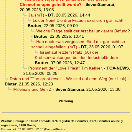
Chemotherapie geheilt wurde?
-
SevenSamurai
,
20.05.2026, 13:03
Ja. (mT)
-
DT
,
20.05.2026, 14:44
Leider Nein! Die drei Frauen existieren gar nicht!
-
Brutus
,
22.05.2026, 09:00
Welche Frage stellt der Arzt bei unklarem Befund?
-
Brutus
,
22.05.2026, 10:41
Hab noch zwei vergessen. Sind mir gar nicht so
schnell eingefallen. (mT)
-
DT
,
23.05.2026, 01:07
Israel auf letztem Platz (50) der
Krebserkrankungen bei den Industrieländern
-
Brutus
,
07.06.2026, 12:47
Prominent der "Love Priest" Tim Kellner.
-
FOX-NEWS
,
21.05.2026, 08:25
Daten und "The great reset" - Wir sind auf dem Weg (nur Link)
-
Dieter
,
21.05.2026, 12:23
Millenials und Gen Z
-
SevenSamurai
,
21.05.2026, 13:30
Werbung
257362 Einträge in 18362 Threads, 975 registrierte Benutzer, 3175 Benutzer online (9
registrierte, 3166 Gäste)
Forumszeit: 07.08.2026, 12:35 (Europe/Berlin)