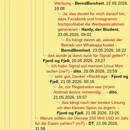
Werbung
-
BerndBorchert
,
22.05.2026,
18:08
Ja, das deutet für mich darauf hin,
dass Facebook und Instagramm
hochprofitabel die Werbeeinnahmen
generieren
-
Hardy, der Student
,
23.05.2026, 09:02
Es hängt davon ab, wieviel der
Betrieb von Whatsapp kostet
-
BerndBorchert
,
23.05.2026, 18:22
das würde ja dann auch für Signal gelten?
-
Fjord og Fjell
,
20.05.2026, 23:27
Ich habe Signal auf meinem Linux Mint
laufen (owT)
-
dito
,
20.05.2026, 23:59
sehr gut, Danke! +Rückfrage
-
Fjord og
Fjell
,
21.05.2026, 00:16
Ja, zur Registration war (m)ein
Android device notwendig ...
-
dito
,
21.05.2026, 18:57
das klingt nach der besten Lösung
um den kleinen Spion zu ärgern.
-
Fjord og Fjell
,
21.05.2026, 23:25
Warum sollten die Dienste 150 Mrd USD im Jahr
für die Daten zahlen? (mT)
-
DT
,
21.05.2026,
11:58