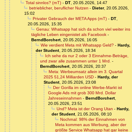
Total sinnlos? (mT)
-
DT
,
20.05.2026, 14:47
betrieblicher, beruflicher Nutzen
-
Dieter
,
20.05.2026,
15:02
Privater Gebrauch der META Apps (mT)
-
DT
,
20.05.2026, 15:35
Genau: Whatsapp hat sich da schon viel weiter ins
tägliche Leben eingenistet als Facebook
-
BerndBorchert
,
20.05.2026, 16:05
Wie verdient Meta mit Whatsapp Geld?
-
Hardy,
der Student
,
20.05.2026, 18:34
Ich sehe da nur 2 oder 3 Einnahme-Beträge,
und zwar alle zusammen unter 1 Mrd.
-
BerndBorchert
,
20.05.2026, 20:37
Meta: Werbeumsatz allein im 3. Quartal
2025 51,24 Milliarden USD
-
Hardy, der
Student
,
20.05.2026, 23:08
Der Gorilla im online Werbe-Markt ist
Google Ads mit grob 300 Mrd. Dollar
Jahreseinnahmen
-
BerndBorchert
,
20.05.2026, 23:51
Und? Meta ist der Orang Utan
-
Hardy,
der Student
,
21.05.2026, 08:10
Nochmal: 98% der Einnahmen von
Meta kommen aus Werbung, aber der
größte Service Whatsapp hat gar keine