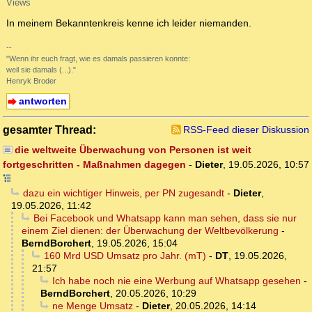
Views
In meinem Bekanntenkreis kenne ich leider niemanden.
--
"Wenn ihr euch fragt, wie es damals passieren konnte:
weil sie damals (...)."
Henryk Broder
antworten
gesamter Thread:
RSS-Feed dieser Diskussion
die weltweite Überwachung von Personen ist weit
fortgeschritten - Maßnahmen dagegen
-
Dieter
,
19.05.2026, 10:57
dazu ein wichtiger Hinweis, per PN zugesandt
-
Dieter
,
19.05.2026, 11:42
Bei Facebook und Whatsapp kann man sehen, dass sie nur
einem Ziel dienen: der Überwachung der Weltbevölkerung
-
BerndBorchert
,
19.05.2026, 15:04
160 Mrd USD Umsatz pro Jahr. (mT)
-
DT
,
19.05.2026,
21:57
Ich habe noch nie eine Werbung auf Whatsapp gesehen
-
BerndBorchert
,
20.05.2026, 10:29
ne Menge Umsatz
-
Dieter
,
20.05.2026, 14:14