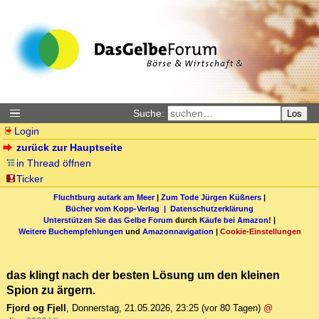
Suche:
Los
Login
zurück zur Hauptseite
in Thread öffnen
Ticker
Fluchtburg autark am Meer
|
Zum Tode Jürgen Küßners
|
Bücher vom Kopp-Verlag |
Datenschutzerklärung
Unterstützen Sie das Gelbe Forum
durch
Käufe bei Amazon
! |
Weitere Buchempfehlungen
und
Amazonnavigation
|
Cookie-Einstellungen
das klingt nach der besten Lösung um den kleinen
Spion zu ärgern.
Fjord og Fjell
,
Donnerstag, 21.05.2026, 23:25
(vor 80 Tagen)
@