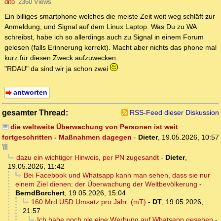
dito
2360 Views
Ein billiges smartphone welches die meiste Zeit weit weg schläft zur
Anmeldung, und Signal auf dem Linux Laptop. Was Du zu WA
schreibst, habe ich so allerdings auch zu Signal in einem Forum
gelesen (falls Erinnerung korrekt). Macht aber nichts das phone mal
kurz für diesen Zweck aufzuwecken.
"RDAU" da sind wir ja schon zwei
antworten
gesamter Thread:
RSS-Feed dieser Diskussion
die weltweite Überwachung von Personen ist weit
fortgeschritten - Maßnahmen dagegen
-
Dieter
,
19.05.2026, 10:57
dazu ein wichtiger Hinweis, per PN zugesandt
-
Dieter
,
19.05.2026, 11:42
Bei Facebook und Whatsapp kann man sehen, dass sie nur
einem Ziel dienen: der Überwachung der Weltbevölkerung
-
BerndBorchert
,
19.05.2026, 15:04
160 Mrd USD Umsatz pro Jahr. (mT)
-
DT
,
19.05.2026,
21:57
Ich habe noch nie eine Werbung auf Whatsapp gesehen
-