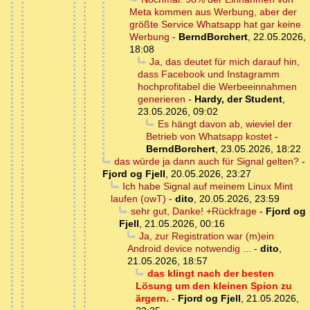
Meta kommen aus Werbung, aber der
größte Service Whatsapp hat gar keine
Werbung
-
BerndBorchert
,
22.05.2026,
18:08
Ja, das deutet für mich darauf hin,
dass Facebook und Instagramm
hochprofitabel die Werbeeinnahmen
generieren
-
Hardy, der Student
,
23.05.2026, 09:02
Es hängt davon ab, wieviel der
Betrieb von Whatsapp kostet
-
BerndBorchert
,
23.05.2026, 18:22
das würde ja dann auch für Signal gelten?
-
Fjord og Fjell
,
20.05.2026, 23:27
Ich habe Signal auf meinem Linux Mint
laufen (owT)
-
dito
,
20.05.2026, 23:59
sehr gut, Danke! +Rückfrage
-
Fjord og
Fjell
,
21.05.2026, 00:16
Ja, zur Registration war (m)ein
Android device notwendig ...
-
dito
,
21.05.2026, 18:57
das klingt nach der besten
Lösung um den kleinen Spion zu
ärgern.
-
Fjord og Fjell
,
21.05.2026,