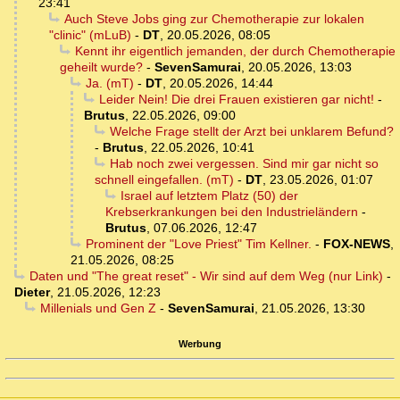
23:41
Auch Steve Jobs ging zur Chemotherapie zur lokalen
"clinic" (mLuB)
-
DT
,
20.05.2026, 08:05
Kennt ihr eigentlich jemanden, der durch Chemotherapie
geheilt wurde?
-
SevenSamurai
,
20.05.2026, 13:03
Ja. (mT)
-
DT
,
20.05.2026, 14:44
Leider Nein! Die drei Frauen existieren gar nicht!
-
Brutus
,
22.05.2026, 09:00
Welche Frage stellt der Arzt bei unklarem Befund?
-
Brutus
,
22.05.2026, 10:41
Hab noch zwei vergessen. Sind mir gar nicht so
schnell eingefallen. (mT)
-
DT
,
23.05.2026, 01:07
Israel auf letztem Platz (50) der
Krebserkrankungen bei den Industrieländern
-
Brutus
,
07.06.2026, 12:47
Prominent der "Love Priest" Tim Kellner.
-
FOX-NEWS
,
21.05.2026, 08:25
Daten und "The great reset" - Wir sind auf dem Weg (nur Link)
-
Dieter
,
21.05.2026, 12:23
Millenials und Gen Z
-
SevenSamurai
,
21.05.2026, 13:30
Werbung