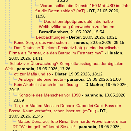
23:25
Warum sollten die Dienste 150 Mrd USD im Jahr
für die Daten zahlen? (mT)
-
DT
,
21.05.2026,
11:58
Das ist ein Spottpreis dafür, die halbe
Weltbevölkerung überwachen zu können
-
BerndBorchert
,
21.05.2026, 15:54
Beobachtungen
-
Dieter
,
20.05.2026, 18:21
Keine Sorge, das wird schon ..
-
nereus
,
20.05.2026, 08:15
Das Deutsche Telekom Festnetz hat(t) e eine Israelische
Firma als Partner, die den Betrug im Festnetz mwT
-
Illusion
,
20.05.2026, 14:11
Schutz vor Überwachung? Komplettausstieg aus der digitalen
Welt
-
paranoia
,
19.05.2026, 17:26
ot: zur Mafia und so
-
Dieter
,
19.05.2026, 18:12
Analoge Telefonie heute
-
paranoia
,
19.05.2026, 21:00
Kein Alkohol ist auch keine Lösung...
-
D-Marker
,
19.05.2026,
20:15
Kontrolle des Menschen vor 1990
-
paranoia
,
19.05.2026,
23:59
Tja, der Matteo Messina Denaro. Capo dei Capi. Boss der
Bosse. Kaum verhaftet, schon isser tot. (mTuL)
-
DT
,
19.05.2026, 21:46
Matteo Denarao, Toto Riina, Bernhardo Provenzano, unser
DT "Wir im gelben" kennt Sie alle!
-
paranoia
,
19.05.2026,