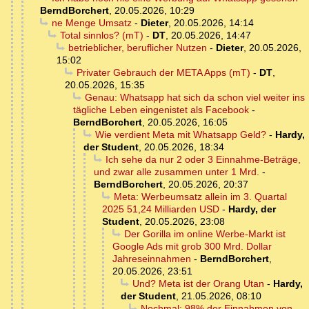
BerndBorchert
,
20.05.2026, 10:29
ne Menge Umsatz
-
Dieter
,
20.05.2026, 14:14
Total sinnlos? (mT)
-
DT
,
20.05.2026, 14:47
betrieblicher, beruflicher Nutzen
-
Dieter
,
20.05.2026,
15:02
Privater Gebrauch der META Apps (mT)
-
DT
,
20.05.2026, 15:35
Genau: Whatsapp hat sich da schon viel weiter ins
tägliche Leben eingenistet als Facebook
-
BerndBorchert
,
20.05.2026, 16:05
Wie verdient Meta mit Whatsapp Geld?
-
Hardy,
der Student
,
20.05.2026, 18:34
Ich sehe da nur 2 oder 3 Einnahme-Beträge,
und zwar alle zusammen unter 1 Mrd.
-
BerndBorchert
,
20.05.2026, 20:37
Meta: Werbeumsatz allein im 3. Quartal
2025 51,24 Milliarden USD
-
Hardy, der
Student
,
20.05.2026, 23:08
Der Gorilla im online Werbe-Markt ist
Google Ads mit grob 300 Mrd. Dollar
Jahreseinnahmen
-
BerndBorchert
,
20.05.2026, 23:51
Und? Meta ist der Orang Utan
-
Hardy,
der Student
,
21.05.2026, 08:10
Nochmal: 98% der Einnahmen von