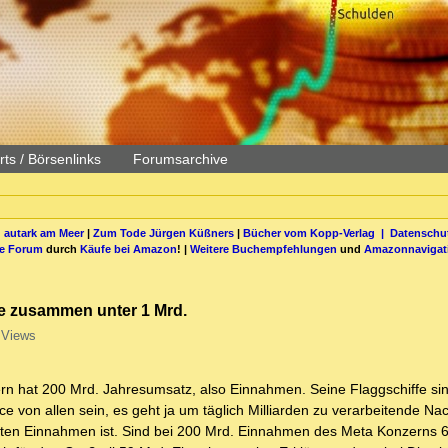
ts / Börsenlinks
Forumsarchive
 autark am Meer
|
Zum Tode Jürgen Küßners
|
Bücher vom Kopp-Verlag |
Datenschut
be Forum
durch
Käufe bei Amazon
! |
Weitere Buchempfehlungen
und
Amazonnavigat
le zusammen unter 1 Mrd.
 Views
 hat 200 Mrd. Jahresumsatz, also Einnahmen. Seine Flaggschiffe si
 von allen sein, es geht ja um täglich Milliarden zu verarbeitende Na
ßten Einnahmen ist. Sind bei 200 Mrd. Einnahmen des Meta Konzerns 