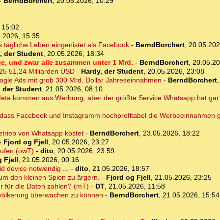
-
BerndBorchert
,
20.05.2026, 10:29
 15:02
.2026, 15:35
s tägliche Leben eingenistet als Facebook
-
BerndBorchert
,
20.05.202
, der Student
,
20.05.2026, 18:34
e, und zwar alle zusammen unter 1 Mrd.
-
BerndBorchert
,
20.05.20
25 51,24 Milliarden USD
-
Hardy, der Student
,
20.05.2026, 23:08
oogle Ads mit grob 300 Mrd. Dollar Jahreseinnahmen
-
BerndBorchert
, der Student
,
21.05.2026, 08:10
ta kommen aus Werbung, aber der größte Service Whatsapp hat gar
n, dass Facebook und Instagramm hochprofitabel die Werbeeinnahmen 
etrieb von Whatsapp kostet
-
BerndBorchert
,
23.05.2026, 18:22
-
Fjord og Fjell
,
20.05.2026, 23:27
aufen (owT)
-
dito
,
20.05.2026, 23:59
 Fjell
,
21.05.2026, 00:16
id device notwendig ...
-
dito
,
21.05.2026, 18:57
um den kleinen Spion zu ärgern.
-
Fjord og Fjell
,
21.05.2026, 23:25
r für die Daten zahlen? (mT)
-
DT
,
21.05.2026, 11:58
tbevölkerung überwachen zu können
-
BerndBorchert
,
21.05.2026, 15:54