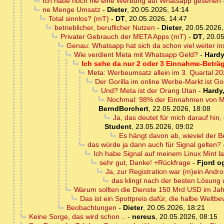
Ich habe noch nie eine Werbung auf Whatsapp gesehen
ne Menge Umsatz
-
Dieter
,
20.05.2026, 14:14
Total sinnlos? (mT)
-
DT
,
20.05.2026, 14:47
betrieblicher, beruflicher Nutzen
-
Dieter
,
20.05.2026,
Privater Gebrauch der META Apps (mT)
-
DT
,
20.05
Genau: Whatsapp hat sich da schon viel weiter in
Wie verdient Meta mit Whatsapp Geld?
-
Hardy
Ich sehe da nur 2 oder 3 Einnahme-Beträg
Meta: Werbeumsatz allein im 3. Quartal 20
Der Gorilla im online Werbe-Markt ist G
Und? Meta ist der Orang Utan
-
Hardy
Nochmal: 98% der Einnahmen von Me
BerndBorchert
,
22.05.2026, 18:08
Ja, das deutet für mich darauf hi
Student
,
23.05.2026, 09:02
Es hängt davon ab, wieviel der B
das würde ja dann auch für Signal gelten?
Ich habe Signal auf meinem Linux Mint l
sehr gut, Danke! +Rückfrage
-
Fjord og
Ja, zur Registration war (m)ein Andro
das klingt nach der besten Lösung 
Warum sollten die Dienste 150 Mrd USD im Jah
Das ist ein Spottpreis dafür, die halbe Wel
Beobachtungen
-
Dieter
,
20.05.2026, 18:21
Keine Sorge, das wird schon ..
-
nereus
,
20.05.2026, 08:15