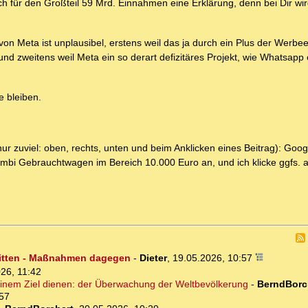
 für den Großteil 59 Mrd. Einnahmen eine Erklärung, denn bei Dir wir
on Meta ist unplausibel, erstens weil das ja durch ein Plus der Werb
d zweitens weil Meta ein so derart defizitäres Projekt, wie Whatsapp
e bleiben.
ur zuviel: oben, rechts, unten und beim Anklicken eines Beitrag): Goo
 Kombi Gebrauchtwagen im Bereich 10.000 Euro an, und ich klicke ggfs. a
ritten - Maßnahmen dagegen
-
Dieter
,
19.05.2026, 10:57
26, 11:42
inem Ziel dienen: der Überwachung der Weltbevölkerung
-
BerndBorc
:57