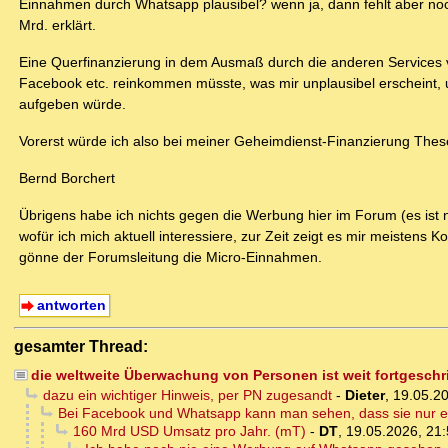
Einnahmen durch Whatsapp plausibel? wenn ja, dann fehlt aber noch
Mrd. erklärt.
Eine Querfinanzierung in dem Ausmaß durch die anderen Services v
Facebook etc. reinkommen müsste, was mir unplausibel erscheint, un
aufgeben würde.
Vorerst würde ich also bei meiner Geheimdienst-Finanzierung Thes
Bernd Borchert
Übrigens habe ich nichts gegen die Werbung hier im Forum (es ist n
wofür ich mich aktuell interessiere, zur Zeit zeigt es mir meistens
gönne der Forumsleitung die Micro-Einnahmen.
antworten
gesamter Thread:
die weltweite Überwachung von Personen ist weit fortgesch
dazu ein wichtiger Hinweis, per PN zugesandt
-
Dieter
,
19.05.20
Bei Facebook und Whatsapp kann man sehen, dass sie nur e
160 Mrd USD Umsatz pro Jahr. (mT)
-
DT
,
19.05.2026, 21