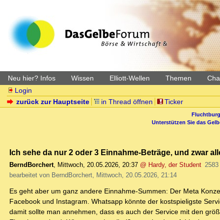
Neu hier? Infos
Wissen
Elliott-Wellen
Themen
Char
Login
zurück zur Hauptseite
in Thread öffnen
Ticker
Fluchtburg
Unterstützen Sie das Gel
Ich sehe da nur 2 oder 3 Einnahme-Beträge, und zwar al
BerndBorchert
,
Mittwoch, 20.05.2026, 20:37
@ Hardy, der Student
2583
bearbeitet von BerndBorchert, Mittwoch, 20.05.2026, 21:14
Es geht aber um ganz andere Einnahme-Summen: Der Meta Konzern
Facebook und Instagram. Whatsapp könnte der kostspieligste Service
damit sollte man annehmen, dass es auch der Service mit den grö