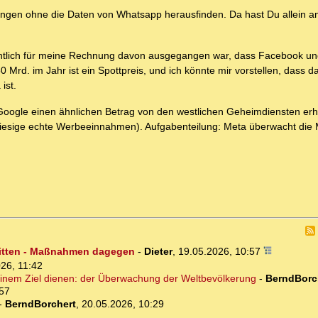
lkerungen ohne die Daten von Whatsapp herausfinden. Da hast Du allein
gentlich für meine Rechnung davon ausgegangen war, dass Facebook un
rd. im Jahr ist ein Spottpreis, und ich könnte mir vorstellen, dass da
ist.
 Google einen ähnlichen Betrag von den westlichen Geheimdiensten erh
t riesige echte Werbeeinnahmen). Aufgabenteilung: Meta überwacht di
ritten - Maßnahmen dagegen
-
Dieter
,
19.05.2026, 10:57
26, 11:42
inem Ziel dienen: der Überwachung der Weltbevölkerung
-
BerndBorc
:57
-
BerndBorchert
,
20.05.2026, 10:29