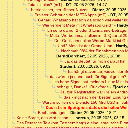
Total sinnlos? (mT)
-
DT
,
20.05.2026, 14:47
betrieblicher, beruflicher Nutzen
-
Dieter
,
20.05.2026,
Privater Gebrauch der META Apps (mT)
-
DT
,
20.05
Genau: Whatsapp hat sich da schon viel weiter in
Wie verdient Meta mit Whatsapp Geld?
-
Hardy
Ich sehe da nur 2 oder 3 Einnahme-Beträge,
Meta: Werbeumsatz allein im 3. Quartal 20
Der Gorilla im online Werbe-Markt ist G
Und? Meta ist der Orang Utan
-
Hardy
Nochmal: 98% der Einnahmen von Me
BerndBorchert
,
22.05.2026, 18:08
Ja, das deutet für mich darauf hi
Student
,
23.05.2026, 09:02
Es hängt davon ab, wieviel der B
das würde ja dann auch für Signal gelten?
Ich habe Signal auf meinem Linux Mint l
sehr gut, Danke! +Rückfrage
-
Fjord og
Ja, zur Registration war (m)ein Andro
das klingt nach der besten Lösung 
Warum sollten die Dienste 150 Mrd USD im Jah
Das ist ein Spottpreis dafür, die halbe 
Beobachtungen
-
Dieter
,
20.05.2026, 18:21
Keine Sorge, das wird schon ..
-
nereus
,
20.05.2026, 08:15
Das Deutsche Telekom Festnetz hat(t) e eine Israelische Fir