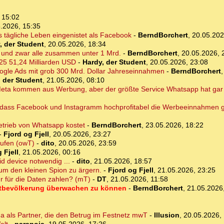
 15:02
.2026, 15:35
s tägliche Leben eingenistet als Facebook
-
BerndBorchert
,
20.05.202
, der Student
,
20.05.2026, 18:34
 und zwar alle zusammen unter 1 Mrd.
-
BerndBorchert
,
20.05.2026, 
25 51,24 Milliarden USD
-
Hardy, der Student
,
20.05.2026, 23:08
oogle Ads mit grob 300 Mrd. Dollar Jahreseinnahmen
-
BerndBorchert
, der Student
,
21.05.2026, 08:10
ta kommen aus Werbung, aber der größte Service Whatsapp hat gar
n, dass Facebook und Instagramm hochprofitabel die Werbeeinnahmen 
etrieb von Whatsapp kostet
-
BerndBorchert
,
23.05.2026, 18:22
-
Fjord og Fjell
,
20.05.2026, 23:27
aufen (owT)
-
dito
,
20.05.2026, 23:59
 Fjell
,
21.05.2026, 00:16
id device notwendig ...
-
dito
,
21.05.2026, 18:57
um den kleinen Spion zu ärgern.
-
Fjord og Fjell
,
21.05.2026, 23:25
r für die Daten zahlen? (mT)
-
DT
,
21.05.2026, 11:58
Weltbevölkerung überwachen zu können
-
BerndBorchert
,
21.05.2026
ma als Partner, die den Betrug im Festnetz mwT
-
Illusion
,
20.05.2026, 