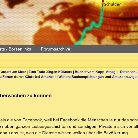
ts / Börsenlinks
Forumsarchive
 autark am Meer
|
Zum Tode Jürgen Küßners
|
Bücher vom Kopp-Verlag |
Datenschut
be Forum
durch
Käufe bei Amazon
! |
Weitere Buchempfehlungen
und
Amazonnavigat
g überwachen zu können
als die von Facebook, weil bei Facebook die Menschen ja nur das schr
p neben ganzen Liebesgeschichten und sonstigem Privatem sich vor all
nau das ist, was die Dienste wissen wollen über die Bevölkerung.