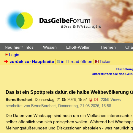
Neu hier? Infos
Wissen
Elliott-Wellen
Themen
Char
Login
zurück zur Hauptseite
in Thread öffnen
Ticker
Fluchtburg
Unterstützen Sie das Gel
Das ist ein Spottpreis dafür, die halbe Weltbevölkerun
BerndBorchert
,
Donnerstag, 21.05.2026, 15:54
@ DT
2359 Views
bearbeitet von BerndBorchert, Donnerstag, 21.05.2026, 16:58
Die Daten von Whatsapp sind noch um ein Vielfaches interessanter 
selber öffentlich von sich preisgeben wollen. Während bei Whatsap
Meinungsäußerungen und Diskussionen abspielen - was natürlich ge