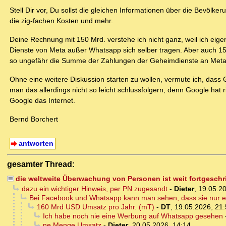
Stell Dir vor, Du sollst die gleichen Informationen über die Bevö
die zig-fachen Kosten und mehr.
Deine Rechnung mit 150 Mrd. verstehe ich nicht ganz, weil ich ei
Dienste von Meta außer Whatsapp sich selber tragen. Aber auch 150 M
so ungefähr die Summe der Zahlungen der Geheimdienste an Meta 
Ohne eine weitere Diskussion starten zu wollen, vermute ich, dass
man das allerdings nicht so leicht schlussfolgern, denn Google ha
Google das Internet.
Bernd Borchert
antworten
gesamter Thread:
die weltweite Überwachung von Personen ist weit fortgesch
dazu ein wichtiger Hinweis, per PN zugesandt
-
Dieter
,
19.05.20
Bei Facebook und Whatsapp kann man sehen, dass sie nur e
160 Mrd USD Umsatz pro Jahr. (mT)
-
DT
,
19.05.2026, 21
Ich habe noch nie eine Werbung auf Whatsapp gesehen
ne Menge Umsatz
-
Dieter
,
20.05.2026, 14:14