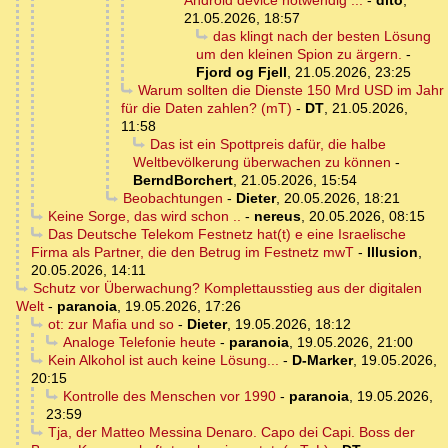
Android device notwendig ...
-
dito
,
21.05.2026, 18:57
das klingt nach der besten Lösung
um den kleinen Spion zu ärgern.
-
Fjord og Fjell
,
21.05.2026, 23:25
Warum sollten die Dienste 150 Mrd USD im Jahr
für die Daten zahlen? (mT)
-
DT
,
21.05.2026,
11:58
Das ist ein Spottpreis dafür, die halbe
Weltbevölkerung überwachen zu können
-
BerndBorchert
,
21.05.2026, 15:54
Beobachtungen
-
Dieter
,
20.05.2026, 18:21
Keine Sorge, das wird schon ..
-
nereus
,
20.05.2026, 08:15
Das Deutsche Telekom Festnetz hat(t) e eine Israelische
Firma als Partner, die den Betrug im Festnetz mwT
-
Illusion
,
20.05.2026, 14:11
Schutz vor Überwachung? Komplettausstieg aus der digitalen
Welt
-
paranoia
,
19.05.2026, 17:26
ot: zur Mafia und so
-
Dieter
,
19.05.2026, 18:12
Analoge Telefonie heute
-
paranoia
,
19.05.2026, 21:00
Kein Alkohol ist auch keine Lösung...
-
D-Marker
,
19.05.2026,
20:15
Kontrolle des Menschen vor 1990
-
paranoia
,
19.05.2026,
23:59
Tja, der Matteo Messina Denaro. Capo dei Capi. Boss der