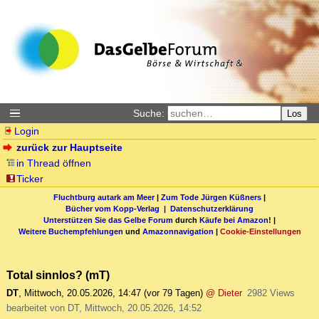
Suche:
Los
Login
zurück zur Hauptseite
in Thread öffnen
Ticker
Fluchtburg autark am Meer
|
Zum Tode Jürgen Küßners
|
Bücher vom Kopp-Verlag |
Datenschutzerklärung
Unterstützen Sie das Gelbe Forum
durch
Käufe bei Amazon
! |
Weitere Buchempfehlungen
und
Amazonnavigation
|
Cookie-Einstellungen
Total sinnlos? (mT)
DT
,
Mittwoch, 20.05.2026, 14:47
(vor 79 Tagen)
@ Dieter
2982 Views
bearbeitet von DT, Mittwoch, 20.05.2026, 14:52