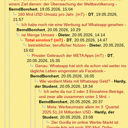
einem Ziel dienen: der Überwachung der Weltbevölkerung
-
BerndBorchert
,
19.05.2026, 15:04
160 Mrd USD Umsatz pro Jahr. (mT)
-
DT
,
19.05.2026,
21:57
Ich habe noch nie eine Werbung auf Whatsapp gesehen
-
BerndBorchert
,
20.05.2026, 10:29
ne Menge Umsatz
-
Dieter
,
20.05.2026, 14:14
Total sinnlos? (mT)
-
DT
,
20.05.2026, 14:47
betrieblicher, beruflicher Nutzen
-
Dieter
,
20.05.2026,
15:02
Privater Gebrauch der META Apps (mT)
-
DT
,
20.05.2026, 15:35
Genau: Whatsapp hat sich da schon viel weiter ins
tägliche Leben eingenistet als Facebook
-
BerndBorchert
,
20.05.2026, 16:05
Wie verdient Meta mit Whatsapp Geld?
-
Hardy,
der Student
,
20.05.2026, 18:34
Ich sehe da nur 2 oder 3 Einnahme-Beträge,
und zwar alle zusammen unter 1 Mrd.
-
BerndBorchert
,
20.05.2026, 20:37
Meta: Werbeumsatz allein im 3. Quartal
2025 51,24 Milliarden USD
-
Hardy, der
Student
,
20.05.2026, 23:08
Der Gorilla im online Werbe-Markt ist
Google Ads mit grob 300 Mrd. Dollar