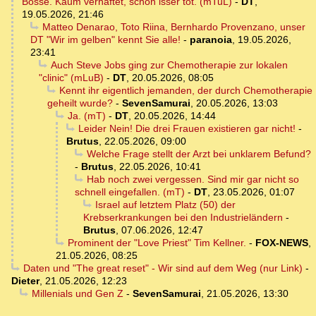
Bosse. Kaum verhaftet, schon isser tot. (mTuL)
-
DT
,
19.05.2026, 21:46
Matteo Denarao, Toto Riina, Bernhardo Provenzano, unser
DT "Wir im gelben" kennt Sie alle!
-
paranoia
,
19.05.2026,
23:41
Auch Steve Jobs ging zur Chemotherapie zur lokalen
"clinic" (mLuB)
-
DT
,
20.05.2026, 08:05
Kennt ihr eigentlich jemanden, der durch Chemotherapie
geheilt wurde?
-
SevenSamurai
,
20.05.2026, 13:03
Ja. (mT)
-
DT
,
20.05.2026, 14:44
Leider Nein! Die drei Frauen existieren gar nicht!
-
Brutus
,
22.05.2026, 09:00
Welche Frage stellt der Arzt bei unklarem Befund?
-
Brutus
,
22.05.2026, 10:41
Hab noch zwei vergessen. Sind mir gar nicht so
schnell eingefallen. (mT)
-
DT
,
23.05.2026, 01:07
Israel auf letztem Platz (50) der
Krebserkrankungen bei den Industrieländern
-
Brutus
,
07.06.2026, 12:47
Prominent der "Love Priest" Tim Kellner.
-
FOX-NEWS
,
21.05.2026, 08:25
Daten und "The great reset" - Wir sind auf dem Weg (nur Link)
-
Dieter
,
21.05.2026, 12:23
Millenials und Gen Z
-
SevenSamurai
,
21.05.2026, 13:30