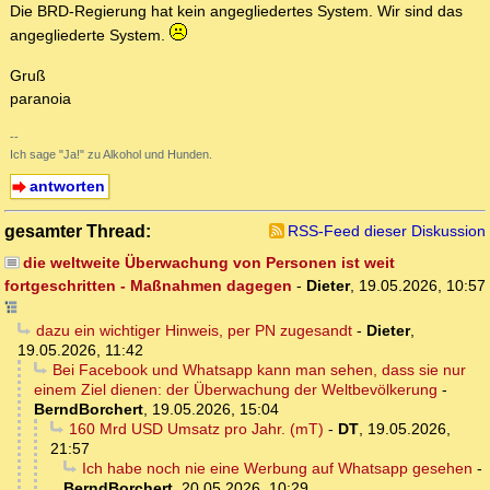
Die BRD-Regierung hat kein angegliedertes System. Wir sind das
angegliederte System.
Gruß
paranoia
--
Ich sage "Ja!" zu Alkohol und Hunden.
antworten
gesamter Thread:
RSS-Feed dieser Diskussion
die weltweite Überwachung von Personen ist weit
fortgeschritten - Maßnahmen dagegen
-
Dieter
,
19.05.2026, 10:57
dazu ein wichtiger Hinweis, per PN zugesandt
-
Dieter
,
19.05.2026, 11:42
Bei Facebook und Whatsapp kann man sehen, dass sie nur
einem Ziel dienen: der Überwachung der Weltbevölkerung
-
BerndBorchert
,
19.05.2026, 15:04
160 Mrd USD Umsatz pro Jahr. (mT)
-
DT
,
19.05.2026,
21:57
Ich habe noch nie eine Werbung auf Whatsapp gesehen
-
BerndBorchert
,
20.05.2026, 10:29