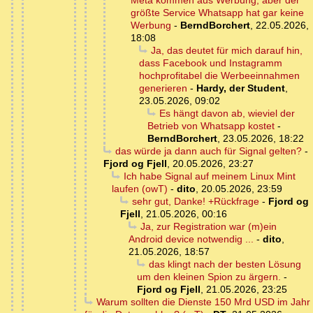
Meta kommen aus Werbung, aber der
größte Service Whatsapp hat gar keine
Werbung
-
BerndBorchert
,
22.05.2026,
18:08
Ja, das deutet für mich darauf hin,
dass Facebook und Instagramm
hochprofitabel die Werbeeinnahmen
generieren
-
Hardy, der Student
,
23.05.2026, 09:02
Es hängt davon ab, wieviel der
Betrieb von Whatsapp kostet
-
BerndBorchert
,
23.05.2026, 18:22
das würde ja dann auch für Signal gelten?
-
Fjord og Fjell
,
20.05.2026, 23:27
Ich habe Signal auf meinem Linux Mint
laufen (owT)
-
dito
,
20.05.2026, 23:59
sehr gut, Danke! +Rückfrage
-
Fjord og
Fjell
,
21.05.2026, 00:16
Ja, zur Registration war (m)ein
Android device notwendig ...
-
dito
,
21.05.2026, 18:57
das klingt nach der besten Lösung
um den kleinen Spion zu ärgern.
-
Fjord og Fjell
,
21.05.2026, 23:25
Warum sollten die Dienste 150 Mrd USD im Jahr