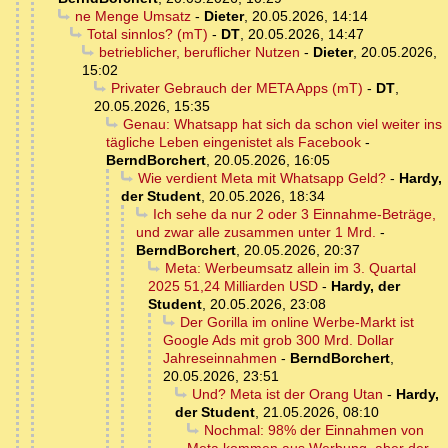
ne Menge Umsatz
-
Dieter
,
20.05.2026, 14:14
Total sinnlos? (mT)
-
DT
,
20.05.2026, 14:47
betrieblicher, beruflicher Nutzen
-
Dieter
,
20.05.2026,
15:02
Privater Gebrauch der META Apps (mT)
-
DT
,
20.05.2026, 15:35
Genau: Whatsapp hat sich da schon viel weiter ins
tägliche Leben eingenistet als Facebook
-
BerndBorchert
,
20.05.2026, 16:05
Wie verdient Meta mit Whatsapp Geld?
-
Hardy,
der Student
,
20.05.2026, 18:34
Ich sehe da nur 2 oder 3 Einnahme-Beträge,
und zwar alle zusammen unter 1 Mrd.
-
BerndBorchert
,
20.05.2026, 20:37
Meta: Werbeumsatz allein im 3. Quartal
2025 51,24 Milliarden USD
-
Hardy, der
Student
,
20.05.2026, 23:08
Der Gorilla im online Werbe-Markt ist
Google Ads mit grob 300 Mrd. Dollar
Jahreseinnahmen
-
BerndBorchert
,
20.05.2026, 23:51
Und? Meta ist der Orang Utan
-
Hardy,
der Student
,
21.05.2026, 08:10
Nochmal: 98% der Einnahmen von