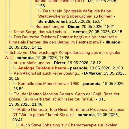
für die Daten zahlen? (mT)
-
DT
,
21.05.2026,
11:58
Das ist ein Spottpreis dafür, die halbe
Weltbevölkerung überwachen zu können
-
BerndBorchert
,
21.05.2026, 15:54
Beobachtungen
-
Dieter
,
20.05.2026, 18:21
Keine Sorge, das wird schon ..
-
nereus
,
20.05.2026, 08:15
Das Deutsche Telekom Festnetz hat(t) e eine Israelische
Firma als Partner, die den Betrug im Festnetz mwT
-
Illusion
,
20.05.2026, 14:11
Schutz vor Überwachung? Komplettausstieg aus der digitalen
Welt
-
paranoia
,
19.05.2026, 17:26
ot: zur Mafia und so
-
Dieter
,
19.05.2026, 18:12
Analoge Telefonie heute
-
paranoia
,
19.05.2026, 21:00
Kein Alkohol ist auch keine Lösung...
-
D-Marker
,
19.05.2026,
20:15
Kontrolle des Menschen vor 1990
-
paranoia
,
19.05.2026,
23:59
Tja, der Matteo Messina Denaro. Capo dei Capi. Boss der
Bosse. Kaum verhaftet, schon isser tot. (mTuL)
-
DT
,
19.05.2026, 21:46
Matteo Denarao, Toto Riina, Bernhardo Provenzano, unser
DT "Wir im gelben" kennt Sie alle!
-
paranoia
,
19.05.2026,
23:41
Auch Steve Jobs ging zur Chemotherapie zur lokalen