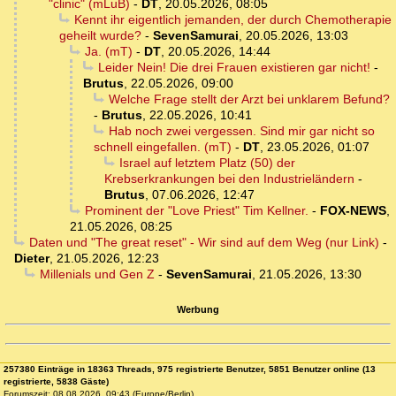
"clinic" (mLuB)
-
DT
,
20.05.2026, 08:05
Kennt ihr eigentlich jemanden, der durch Chemotherapie
geheilt wurde?
-
SevenSamurai
,
20.05.2026, 13:03
Ja. (mT)
-
DT
,
20.05.2026, 14:44
Leider Nein! Die drei Frauen existieren gar nicht!
-
Brutus
,
22.05.2026, 09:00
Welche Frage stellt der Arzt bei unklarem Befund?
-
Brutus
,
22.05.2026, 10:41
Hab noch zwei vergessen. Sind mir gar nicht so
schnell eingefallen. (mT)
-
DT
,
23.05.2026, 01:07
Israel auf letztem Platz (50) der
Krebserkrankungen bei den Industrieländern
-
Brutus
,
07.06.2026, 12:47
Prominent der "Love Priest" Tim Kellner.
-
FOX-NEWS
,
21.05.2026, 08:25
Daten und "The great reset" - Wir sind auf dem Weg (nur Link)
-
Dieter
,
21.05.2026, 12:23
Millenials und Gen Z
-
SevenSamurai
,
21.05.2026, 13:30
Werbung
257380 Einträge in 18363 Threads, 975 registrierte Benutzer, 5851 Benutzer online (13
registrierte, 5838 Gäste)
Forumszeit: 08.08.2026, 09:43 (Europe/Berlin)