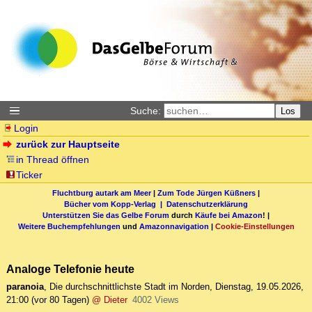
Suche:
Los
Login
zurück zur Hauptseite
in Thread öffnen
Ticker
Fluchtburg autark am Meer
|
Zum Tode Jürgen Küßners
|
Bücher vom Kopp-Verlag |
Datenschutzerklärung
Unterstützen Sie das Gelbe Forum
durch
Käufe bei Amazon
! |
Weitere Buchempfehlungen
und
Amazonnavigation
|
Cookie-Einstellungen
Analoge Telefonie heute
paranoia
,
Die durchschnittlichste Stadt im Norden
,
Dienstag, 19.05.2026,
21:00
(vor 80 Tagen)
@ Dieter
4002 Views