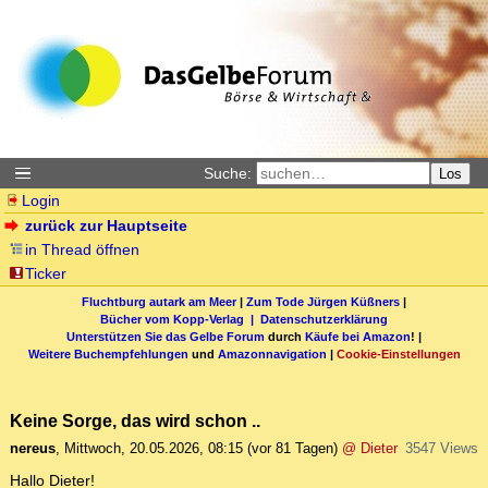
Suche:
Los
Login
zurück zur Hauptseite
in Thread öffnen
Ticker
Fluchtburg autark am Meer
|
Zum Tode Jürgen Küßners
|
Bücher vom Kopp-Verlag |
Datenschutzerklärung
Unterstützen Sie das Gelbe Forum
durch
Käufe bei Amazon
! |
Weitere Buchempfehlungen
und
Amazonnavigation
|
Cookie-Einstellungen
Keine Sorge, das wird schon ..
nereus
,
Mittwoch, 20.05.2026, 08:15
(vor 81 Tagen)
@ Dieter
3547 Views
Hallo Dieter!