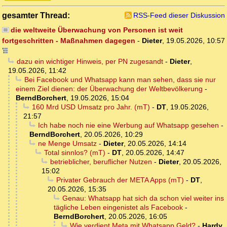
gesamter Thread:
RSS-Feed dieser Diskussion
die weltweite Überwachung von Personen ist weit
fortgeschritten - Maßnahmen dagegen
-
Dieter
,
19.05.2026, 10:57
dazu ein wichtiger Hinweis, per PN zugesandt
-
Dieter
,
19.05.2026, 11:42
Bei Facebook und Whatsapp kann man sehen, dass sie nur
einem Ziel dienen: der Überwachung der Weltbevölkerung
-
BerndBorchert
,
19.05.2026, 15:04
160 Mrd USD Umsatz pro Jahr. (mT)
-
DT
,
19.05.2026,
21:57
Ich habe noch nie eine Werbung auf Whatsapp gesehen
-
BerndBorchert
,
20.05.2026, 10:29
ne Menge Umsatz
-
Dieter
,
20.05.2026, 14:14
Total sinnlos? (mT)
-
DT
,
20.05.2026, 14:47
betrieblicher, beruflicher Nutzen
-
Dieter
,
20.05.2026,
15:02
Privater Gebrauch der META Apps (mT)
-
DT
,
20.05.2026, 15:35
Genau: Whatsapp hat sich da schon viel weiter ins
tägliche Leben eingenistet als Facebook
-
BerndBorchert
,
20.05.2026, 16:05
Wie verdient Meta mit Whatsapp Geld?
-
Hardy,