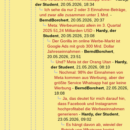
der Student
,
20.05.2026, 18:34
Ich sehe da nur 2 oder 3 Einnahme-Beträge,
und zwar alle zusammen unter 1 Mrd.
-
BerndBorchert
,
20.05.2026, 20:37
Meta: Werbeumsatz allein im 3. Quartal
2025 51,24 Milliarden USD
-
Hardy, der
Student
,
20.05.2026, 23:08
Der Gorilla im online Werbe-Markt ist
Google Ads mit grob 300 Mrd. Dollar
Jahreseinnahmen
-
BerndBorchert
,
20.05.2026, 23:51
Und? Meta ist der Orang Utan
-
Hardy,
der Student
,
21.05.2026, 08:10
Nochmal: 98% der Einnahmen von
Meta kommen aus Werbung, aber der
größte Service Whatsapp hat gar keine
Werbung
-
BerndBorchert
,
22.05.2026,
18:08
Ja, das deutet für mich darauf hin,
dass Facebook und Instagramm
hochprofitabel die Werbeeinnahmen
generieren
-
Hardy, der Student
,
23.05.2026, 09:02
Es hängt davon ab, wieviel der
Betrieb von Whatsapp kostet
-