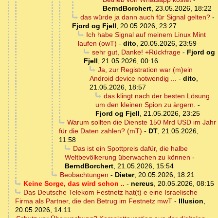
BerndBorchert
,
23.05.2026, 18:22
das würde ja dann auch für Signal gelten?
-
Fjord og Fjell
,
20.05.2026, 23:27
Ich habe Signal auf meinem Linux Mint
laufen (owT)
-
dito
,
20.05.2026, 23:59
sehr gut, Danke! +Rückfrage
-
Fjord og
Fjell
,
21.05.2026, 00:16
Ja, zur Registration war (m)ein
Android device notwendig ...
-
dito
,
21.05.2026, 18:57
das klingt nach der besten Lösung
um den kleinen Spion zu ärgern.
-
Fjord og Fjell
,
21.05.2026, 23:25
Warum sollten die Dienste 150 Mrd USD im Jahr
für die Daten zahlen? (mT)
-
DT
,
21.05.2026,
11:58
Das ist ein Spottpreis dafür, die halbe
Weltbevölkerung überwachen zu können
-
BerndBorchert
,
21.05.2026, 15:54
Beobachtungen
-
Dieter
,
20.05.2026, 18:21
Keine Sorge, das wird schon ..
-
nereus
,
20.05.2026, 08:15
Das Deutsche Telekom Festnetz hat(t) e eine Israelische
Firma als Partner, die den Betrug im Festnetz mwT
-
Illusion
,
20.05.2026, 14:11