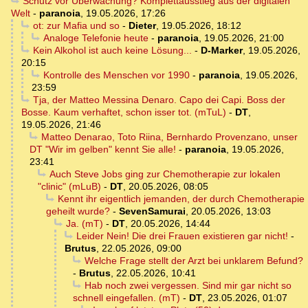
Schutz vor Überwachung? Komplettausstieg aus der digitalen
Welt
-
paranoia
,
19.05.2026, 17:26
ot: zur Mafia und so
-
Dieter
,
19.05.2026, 18:12
Analoge Telefonie heute
-
paranoia
,
19.05.2026, 21:00
Kein Alkohol ist auch keine Lösung...
-
D-Marker
,
19.05.2026,
20:15
Kontrolle des Menschen vor 1990
-
paranoia
,
19.05.2026,
23:59
Tja, der Matteo Messina Denaro. Capo dei Capi. Boss der
Bosse. Kaum verhaftet, schon isser tot. (mTuL)
-
DT
,
19.05.2026, 21:46
Matteo Denarao, Toto Riina, Bernhardo Provenzano, unser
DT "Wir im gelben" kennt Sie alle!
-
paranoia
,
19.05.2026,
23:41
Auch Steve Jobs ging zur Chemotherapie zur lokalen
"clinic" (mLuB)
-
DT
,
20.05.2026, 08:05
Kennt ihr eigentlich jemanden, der durch Chemotherapie
geheilt wurde?
-
SevenSamurai
,
20.05.2026, 13:03
Ja. (mT)
-
DT
,
20.05.2026, 14:44
Leider Nein! Die drei Frauen existieren gar nicht!
-
Brutus
,
22.05.2026, 09:00
Welche Frage stellt der Arzt bei unklarem Befund?
-
Brutus
,
22.05.2026, 10:41
Hab noch zwei vergessen. Sind mir gar nicht so
schnell eingefallen. (mT)
-
DT
,
23.05.2026, 01:07