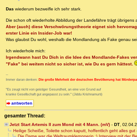
Das
wiederum bezweifle ich sehr stark.
Die schon oft wiederholte Abbildung der Landefähre trägt übrigens
Aber (auch) diese Verschwörungstheorie eignet sich hervorrag
erster Linie ein Insider-Job war!
Was glaubst Du wohl, weshalb die Mondlandung als Fake genau se
Ich wiederhole mich:
Irgendwann hast Du Dich in die Idee des Mondlande-Fakes ver
"Fake" bei weitem nicht so sicher ist, wie Du es gern hättest.
--
Immer daran denken:
Die große Mehrheit der deutschen Bevölkerung hat Mörderpa
"Es zeugt nicht von geistiger Gesundheit, an eine von Grund auf
kranke Gesellschaft gut angepasst zu sein." (Jiddu Krishnamurti)
antworten
gesamter Thread:
Jetzt Start Artemis II zum Mond mit 4 Mann. (mV)
-
DT
,
02.04.
Heilige Scheiße, Toilette schon kaputt, hoffentlich geht alles gut
Die Dame war die Weltraumklempnerin :) Interview mit der B