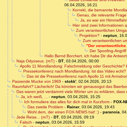
06.04.2026, 16:21
Korrekt, die bemannte Mondl
Genau, die relevante Frage 
Ja, es war ein Himmelfa
Hier sind zwei Informationen 
Zum verantwortlichen Umgan
Projektion?
-
neptun
,
16.
Zum verantwortlichen un
"Der verantwortliche 
Der Spoofing-Angrif
Hallo Bernd Borchert, ich habe Dir die Antwo
Naja Odysseus. (mT)
-
DT
,
03.04.2026, 00:00
Apollo 11 Mondlandung: Falschmeldung oder Geschichte? 
Pressekonferenz nach Mondlandung: Ist das Video echt?
Das ist die Pressekonferenz nach Apollo 11 mit Armstron
Passende Mucke von 1969
-
stokk'
,
02.04.2026, 20:13
Raumfahrt? Lächerlich! Da könnten wir genausogut das Baerboc
Das waren jetzt verdammt viele Wörter um zu erklären, dass dir
Ja, ich weiß, ...
-
neptun
,
03.04.2026, 15:25
Ich formuliere das alles für dich mal in Kurzform
-
FOX-N
Das zweite Problem
-
Rainer
,
03.04.2026, 19:43
Wohl dem, der einen FOX-NEWS hat! :)
-
paranoia
,
04
Jede Reise... (mT)
-
DT
,
03.04.2026, 09:19
Falsch
-
neptun
,
03.04.2026, 15:59