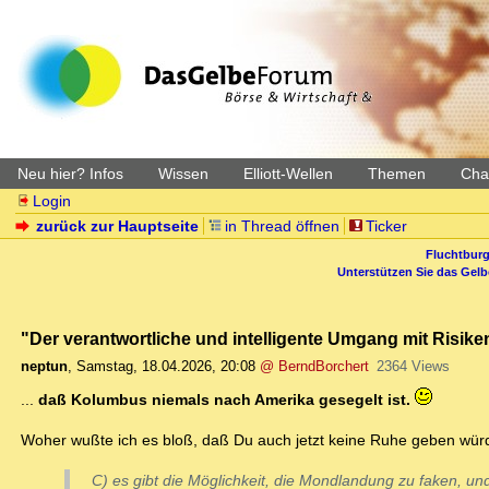
Neu hier? Infos
Wissen
Elliott-Wellen
Themen
Char
Login
zurück zur Hauptseite
in Thread öffnen
Ticker
Fluchtburg
Unterstützen Sie das Gel
"Der verantwortliche und intelligente Umgang mit Risiken"
neptun
,
Samstag, 18.04.2026, 20:08
@ BerndBorchert
2364 Views
...
daß Kolumbus niemals nach Amerika gesegelt ist.
Woher wußte ich es bloß, daß Du auch jetzt keine Ruhe geben würdest
C) es gibt die Möglichkeit, die Mondlandung zu faken, und 