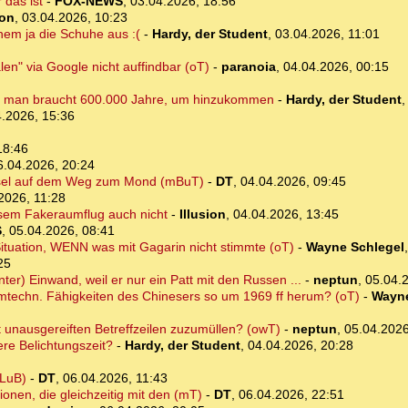
 das ist
-
FOX-NEWS
,
03.04.2026, 18:56
ion
,
03.04.2026, 10:23
einem ja die Schuhe aus :(
-
Hardy, der Student
,
03.04.2026, 11:01
en" via Google nicht auffindbar (oT)
-
paranoia
,
04.04.2026, 00:15
rnt, man braucht 600.000 Jahre, um hinzukommen
-
Hardy, der Student
.2026, 15:36
18:46
6.04.2026, 20:24
apsel auf dem Weg zum Mond (mBuT)
-
DT
,
04.04.2026, 09:45
2026, 11:28
esem Fakeraumflug auch nicht
-
Illusion
,
04.04.2026, 13:45
S
,
05.04.2026, 08:41
Situation, WENN was mit Gagarin nicht stimmte (oT)
-
Wayne Schlegel
25
ter) Einwand, weil er nur ein Patt mit den Russen ...
-
neptun
,
05.04.
mtechn. Fähigkeiten des Chinesers so um 1969 ff herum? (oT)
-
Wayne
unausgereiften Betreffzeilen zuzumüllen? (owT)
-
neptun
,
05.04.2026
re Belichtungszeit?
-
Hardy, der Student
,
04.04.2026, 20:28
uLuB)
-
DT
,
06.04.2026, 11:43
onen, die gleichzeitig mit den (mT)
-
DT
,
06.04.2026, 22:51