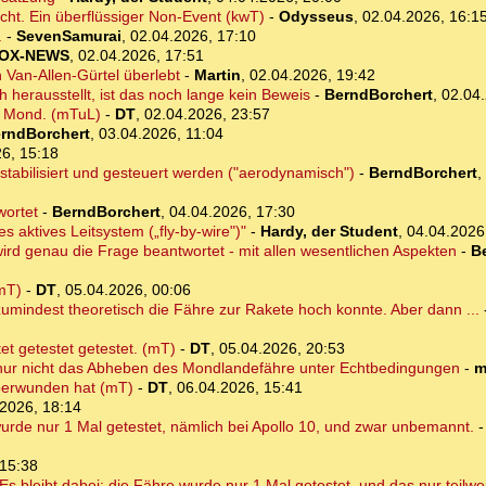
ht. Ein überflüssiger Non-Event (kwT)
-
Odysseus
,
02.04.2026, 16:1
.
-
SevenSamurai
,
02.04.2026, 17:10
OX-NEWS
,
02.04.2026, 17:51
Van-Allen-Gürtel überlebt
-
Martin
,
02.04.2026, 19:42
h herausstellt, ist das noch lange kein Beweis
-
BerndBorchert
,
02.04.
m Mond. (mTuL)
-
DT
,
02.04.2026, 23:57
rndBorchert
,
03.04.2026, 11:04
6, 15:18
t stabilisiert und gesteuert werden ("aerodynamisch")
-
BerndBorchert
,
wortet
-
BerndBorchert
,
04.04.2026, 17:30
 aktives Leitsystem („fly-by-wire")"
-
Hardy, der Student
,
04.04.2026
wird genau die Frage beantwortet - mit allen wesentlichen Aspekten
-
B
mT)
-
DT
,
05.04.2026, 00:06
zumindest theoretisch die Fähre zur Rakete hoch konnte. Aber dann ...
et getestet getestet. (mT)
-
DT
,
05.04.2026, 20:53
, nur nicht das Abheben des Mondlandefähre unter Echtbedingungen
-
m
berwunden hat (mT)
-
DT
,
06.04.2026, 15:41
2026, 18:14
urde nur 1 Mal getestet, nämlich bei Apollo 10, und zwar unbemannt.
 15:38
Es bleibt dabei: die Fähre wurde nur 1 Mal getestet, und das nur teilwe