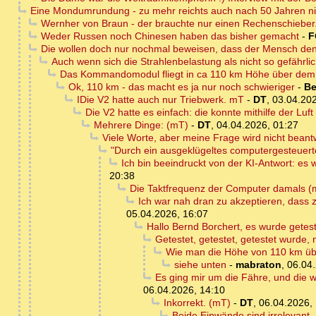
Eine Mondumrundung - zu mehr reichts auch nach 50 Jahren nic
Wernher von Braun - der brauchte nur einen Rechenschieber
Weder Russen noch Chinesen haben das bisher gemacht
-
F
Die wollen doch nur nochmal beweisen, dass der Mensch den 
Auch wenn sich die Strahlenbelastung als nicht so gefährlic
Das Kommandomodul fliegt in ca 110 km Höhe über de
Ok, 110 km - das macht es ja nur noch schwieriger
-
Be
IDie V2 hatte auch nur Triebwerk. mT
-
DT
,
03.04.202
Die V2 hatte es einfach: die konnte mithilfe der Luf
Mehrere Dinge: (mT)
-
DT
,
04.04.2026, 01:27
Viele Worte, aber meine Frage wird nicht beant
"Durch ein ausgeklügeltes computergesteuertes
Ich bin beeindruckt von der KI-Antwort: es 
20:38
Die Taktfrequenz der Computer damals (
Ich war nah dran zu akzeptieren, dass 
05.04.2026, 16:07
Hallo Bernd Borchert, es wurde getest
Getestet, getestet, getestet wurde
Wie man die Höhe von 110 km ü
siehe unten
-
mabraton
,
06.04.
Es ging mir um die Fähre, und die w
06.04.2026, 14:10
Inkorrekt. (mT)
-
DT
,
06.04.2026,
Beide Einwände sind irrelevant. 