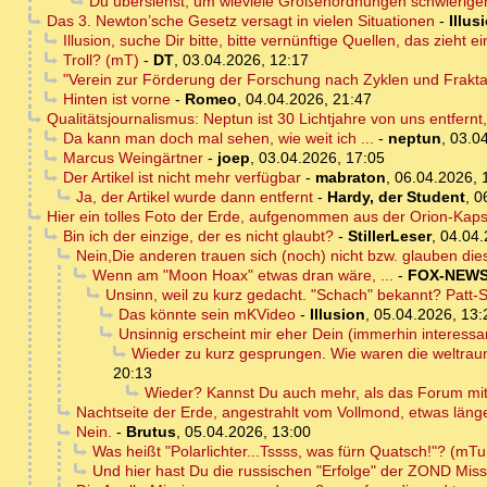
Du übersiehst, um wieviele Größenordnungen schwieriger
Das 3. Newton’sche Gesetz versagt in vielen Situationen
-
Illus
Illusion, suche Dir bitte, bitte vernünftige Quellen, das zieht 
Troll? (mT)
-
DT
,
03.04.2026, 12:17
"Verein zur Förderung der Forschung nach Zyklen und Fraktal
Hinten ist vorne
-
Romeo
,
04.04.2026, 21:47
Qualitätsjournalismus: Neptun ist 30 Lichtjahre von uns entfe
Da kann man doch mal sehen, wie weit ich ...
-
neptun
,
03.04
Marcus Weingärtner
-
joep
,
03.04.2026, 17:05
Der Artikel ist nicht mehr verfügbar
-
mabraton
,
06.04.2026, 
Ja, der Artikel wurde dann entfernt
-
Hardy, der Student
,
0
Hier ein tolles Foto der Erde, aufgenommen aus der Orion-K
Bin ich der einzige, der es nicht glaubt?
-
StillerLeser
,
04.04.
Nein,Die anderen trauen sich (noch) nicht bzw. glauben di
Wenn am "Moon Hoax" etwas dran wäre, ...
-
FOX-NEW
Unsinn, weil zu kurz gedacht. "Schach" bekannt? Patt-
Das könnte sein mKVideo
-
Illusion
,
05.04.2026, 13:
Unsinnig erscheint mir eher Dein (immerhin interessan
Wieder zu kurz gesprungen. Wie waren die weltrau
20:13
Wieder? Kannst Du auch mehr, als das Forum mit 
Nachtseite der Erde, angestrahlt vom Vollmond, etwas länge
Nein.
-
Brutus
,
05.04.2026, 13:00
Was heißt "Polarlichter...Tssss, was fürn Quatsch!"? (mT
Und hier hast Du die russischen "Erfolge" der ZOND Missi