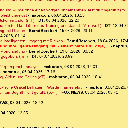
andung wurde ohne einen vorigen unbemannten Test durchgeführt (mT
bleibt ungelöst
-
mabraton
,
06.04.2026, 18:13
hrtskommando. (mT)
-
DT
,
06.04.2026, 22:20
aus erster Hand über das Training und das LLTV. (mVuT)
-
DT
,
12.04.2
g mit Risiken
-
BerndBorchert
,
15.04.2026, 23:11
04.2026, 01:14
d intelligenten Umgang mit Risiken
-
BerndBorchert
,
18.04.2026, 17:
und intelligente Umgang mit Risiken" hatte zur Folge, ...
-
neptun
f Mondlandung
-
BerndBorchert
,
19.04.2026, 08:32
rt gegeben. (mT)
-
DT
,
04.04.2026, 23:59
Körperspracheanalyse
-
mabraton
,
06.04.2026, 14:01
-
paranoia
,
06.04.2026, 17:16
g, Aldrin und Collins (oT)
-
mabraton
,
06.04.2026, 18:41
k'sche Orakel befragen: "Würde man es als ...
-
neptun
,
03.04.2026, 
 ein Begriff nicht gefällt. (owT)
-
FOX-NEWS
,
03.04.2026, 08:41
EWS
,
03.04.2026, 18:42
.04.2026, 12:55