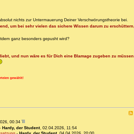
 absolut nichts zur Untermauerung Deiner Verschwörungstheorie bei.
end, um bei sehr vielen das sichere Wissen darum zu erschüttern,
itdem ganz besonders gepusht wird?
liebt, und nun wäre es für Dich eine Blamage zugeben zu müssen
rteien gewählt!
2026, 00:34
-
Hardy, der Student
,
02.04.2026, 11:54
esatzung
-
Hardy, der Student
,
04.04.2026, 20:00