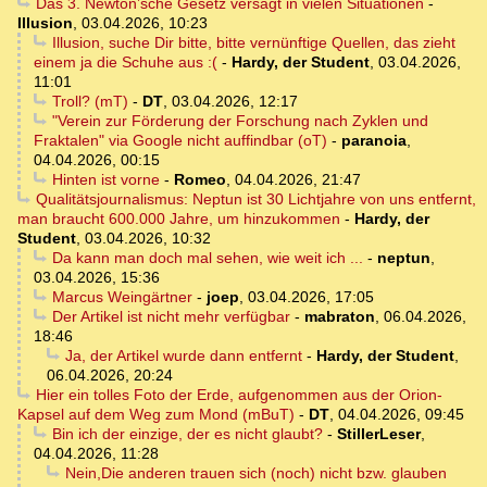
Das 3. Newton’sche Gesetz versagt in vielen Situationen
-
Illusion
,
03.04.2026, 10:23
Illusion, suche Dir bitte, bitte vernünftige Quellen, das zieht
einem ja die Schuhe aus :(
-
Hardy, der Student
,
03.04.2026,
11:01
Troll? (mT)
-
DT
,
03.04.2026, 12:17
"Verein zur Förderung der Forschung nach Zyklen und
Fraktalen" via Google nicht auffindbar (oT)
-
paranoia
,
04.04.2026, 00:15
Hinten ist vorne
-
Romeo
,
04.04.2026, 21:47
Qualitätsjournalismus: Neptun ist 30 Lichtjahre von uns entfernt,
man braucht 600.000 Jahre, um hinzukommen
-
Hardy, der
Student
,
03.04.2026, 10:32
Da kann man doch mal sehen, wie weit ich ...
-
neptun
,
03.04.2026, 15:36
Marcus Weingärtner
-
joep
,
03.04.2026, 17:05
Der Artikel ist nicht mehr verfügbar
-
mabraton
,
06.04.2026,
18:46
Ja, der Artikel wurde dann entfernt
-
Hardy, der Student
,
06.04.2026, 20:24
Hier ein tolles Foto der Erde, aufgenommen aus der Orion-
Kapsel auf dem Weg zum Mond (mBuT)
-
DT
,
04.04.2026, 09:45
Bin ich der einzige, der es nicht glaubt?
-
StillerLeser
,
04.04.2026, 11:28
Nein,Die anderen trauen sich (noch) nicht bzw. glauben