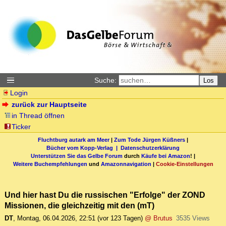
Suche:
Los
Login
zurück zur Hauptseite
in Thread öffnen
Ticker
Fluchtburg autark am Meer
|
Zum Tode Jürgen Küßners
|
Bücher vom Kopp-Verlag |
Datenschutzerklärung
Unterstützen Sie das Gelbe Forum
durch
Käufe bei Amazon
! |
Weitere Buchempfehlungen
und
Amazonnavigation
|
Cookie-Einstellungen
Und hier hast Du die russischen "Erfolge" der ZOND
Missionen, die gleichzeitig mit den (mT)
DT
,
Montag, 06.04.2026, 22:51
(vor 123 Tagen)
@ Brutus
3535 Views