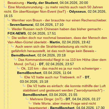
Besatzung
-
Hardy, der Student
,
04.04.2026, 20:00
Eine Mondumrundung - zu mehr reichts auch nach 50 Jahren
nicht. Ein überflüssiger Non-Event (kwT)
-
Odysseus
,
02.04.2026,
16:15
Wernher von Braun - der brauchte nur einen Rechenschieber.
-
SevenSamurai
,
02.04.2026, 17:10
Weder Russen noch Chinesen haben das bisher gemacht
-
FOX-NEWS
,
02.04.2026, 17:51
Die wollen doch nur nochmal beweisen, dass der Mensch den
Van-Allen-Gürtel überlebt
-
Martin
,
02.04.2026, 19:42
Auch wenn sich die Strahlenbelastung als nicht so
gefährlich herausstellt, ist das noch lange kein Beweis
-
BerndBorchert
,
02.04.2026, 20:18
Das Kommandomodul fliegt in ca 110 km Höhe über dem
Mond. (mTuL)
-
DT
,
02.04.2026, 23:57
Ok, 110 km - das macht es ja nur noch schwieriger
-
BerndBorchert
,
03.04.2026, 11:04
IDie V2 hatte auch nur Triebwerk. mT
-
DT
,
03.04.2026, 15:18
Die V2 hatte es einfach: die konnte mithilfe der Luft
stabilisiert und gesteuert werden ("aerodynamisch")
-
BerndBorchert
,
03.04.2026, 21:55
Mehrere Dinge: (mT)
-
DT
,
04.04.2026, 01:27
Viele Worte, aber meine Frage wird nicht
beantwortet
-
BerndBorchert
,
04.04.2026, 17:30