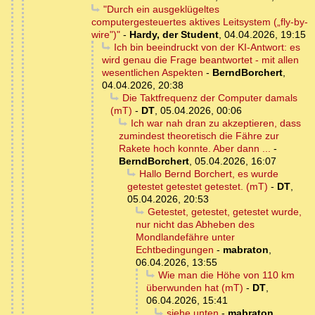
"Durch ein ausgeklügeltes
computergesteuertes aktives Leitsystem („fly-by-
wire")"
-
Hardy, der Student
,
04.04.2026, 19:15
Ich bin beeindruckt von der KI-Antwort: es
wird genau die Frage beantwortet - mit allen
wesentlichen Aspekten
-
BerndBorchert
,
04.04.2026, 20:38
Die Taktfrequenz der Computer damals
(mT)
-
DT
,
05.04.2026, 00:06
Ich war nah dran zu akzeptieren, dass
zumindest theoretisch die Fähre zur
Rakete hoch konnte. Aber dann ...
-
BerndBorchert
,
05.04.2026, 16:07
Hallo Bernd Borchert, es wurde
getestet getestet getestet. (mT)
-
DT
,
05.04.2026, 20:53
Getestet, getestet, getestet wurde,
nur nicht das Abheben des
Mondlandefähre unter
Echtbedingungen
-
mabraton
,
06.04.2026, 13:55
Wie man die Höhe von 110 km
überwunden hat (mT)
-
DT
,
06.04.2026, 15:41
siehe unten
-
mabraton
,