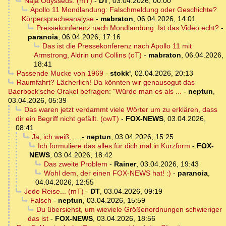
Naja Odysseus. (mT)
-
DT
,
03.04.2026, 00:00
Apollo 11 Mondlandung: Falschmeldung oder Geschichte?
Körperspracheanalyse
-
mabraton
,
06.04.2026, 14:01
Pressekonferenz nach Mondlandung: Ist das Video echt?
-
paranoia
,
06.04.2026, 17:16
Das ist die Pressekonferenz nach Apollo 11 mit
Armstrong, Aldrin und Collins (oT)
-
mabraton
,
06.04.2026,
18:41
Passende Mucke von 1969
-
stokk'
,
02.04.2026, 20:13
Raumfahrt? Lächerlich! Da könnten wir genausogut das
Baerbock'sche Orakel befragen: "Würde man es als ...
-
neptun
,
03.04.2026, 05:39
Das waren jetzt verdammt viele Wörter um zu erklären, dass
dir ein Begriff nicht gefällt. (owT)
-
FOX-NEWS
,
03.04.2026,
08:41
Ja, ich weiß, ...
-
neptun
,
03.04.2026, 15:25
Ich formuliere das alles für dich mal in Kurzform
-
FOX-
NEWS
,
03.04.2026, 18:42
Das zweite Problem
-
Rainer
,
03.04.2026, 19:43
Wohl dem, der einen FOX-NEWS hat! :)
-
paranoia
,
04.04.2026, 12:55
Jede Reise... (mT)
-
DT
,
03.04.2026, 09:19
Falsch
-
neptun
,
03.04.2026, 15:59
Du übersiehst, um wieviele Größenordnungen schwieriger
das ist
-
FOX-NEWS
,
03.04.2026, 18:56