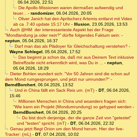
06.04.2026, 22:51
Die Apollo-Missionen waren dermaßen aufwendig und
teuer...
-
randomizer
,
06.04.2026, 20:05
Oliver Janich hat den Aprilscherz Artemis entlarvt mit Video
ab ca .7:40 update 15:17 Uhr
-
Illusion
,
23.05.2026, 13:53
Auch @HM: der interessanteste Aspekt bei der Frage
"Mondlandung ja oder nein?" dürfte folgendes Faktum sein:
-
neptun
,
05.04.2026, 16:37
Darf man das als Plädoyer für Gleichschaltung verstehen?
-
Wayne Schlegel
,
05.04.2026, 17:52
Das beginnt ja schon da, daß mir aus Deinem Text inklusive
Betreffzeile nicht erkenntlich wird, was Du in ...
-
neptun
,
05.04.2026, 18:29
Dieter Bohlen wundert sich: "Vor 50 Jahren sind die schon auf
dem Mond rumgesprungen, und jetzt nur umrunden?"
-
BerndBorchert
,
06.04.2026, 13:52
Und in China fällt ein Sack Reis um. (mT)
-
DT
,
06.04.2026,
15:46
Millionen Menschen in China und woanders fragen sich:
"Wie kann ein Projekt (Mondumrundung) so gehyped werden
-
BerndBorchert
,
06.04.2026, 20:25
Du bist doch derjenige, der die ganze Zeit von "getestet"
und "testen" spricht. (mT)
-
DT
,
06.04.2026, 22:32
Genau jetzt fliegt Orion um den Mond herum. Hier der live-
Tracker: (mL)
-
DT
,
07.04.2026, 10:02