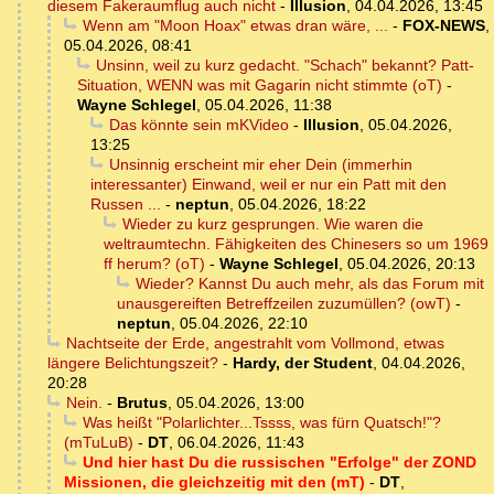
diesem Fakeraumflug auch nicht
-
Illusion
,
04.04.2026, 13:45
Wenn am "Moon Hoax" etwas dran wäre, ...
-
FOX-NEWS
,
05.04.2026, 08:41
Unsinn, weil zu kurz gedacht. "Schach" bekannt? Patt-
Situation, WENN was mit Gagarin nicht stimmte (oT)
-
Wayne Schlegel
,
05.04.2026, 11:38
Das könnte sein mKVideo
-
Illusion
,
05.04.2026,
13:25
Unsinnig erscheint mir eher Dein (immerhin
interessanter) Einwand, weil er nur ein Patt mit den
Russen ...
-
neptun
,
05.04.2026, 18:22
Wieder zu kurz gesprungen. Wie waren die
weltraumtechn. Fähigkeiten des Chinesers so um 1969
ff herum? (oT)
-
Wayne Schlegel
,
05.04.2026, 20:13
Wieder? Kannst Du auch mehr, als das Forum mit
unausgereiften Betreffzeilen zuzumüllen? (owT)
-
neptun
,
05.04.2026, 22:10
Nachtseite der Erde, angestrahlt vom Vollmond, etwas
längere Belichtungszeit?
-
Hardy, der Student
,
04.04.2026,
20:28
Nein.
-
Brutus
,
05.04.2026, 13:00
Was heißt "Polarlichter...Tssss, was fürn Quatsch!"?
(mTuLuB)
-
DT
,
06.04.2026, 11:43
Und hier hast Du die russischen "Erfolge" der ZOND
Missionen, die gleichzeitig mit den (mT)
-
DT
,