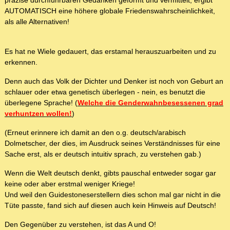
präzise durchführbaren Gedanken geformt und vermittelt, ergibt
AUTOMATISCH eine höhere globale Friedenswahrscheinlichkeit,
als alle Alternativen!
Es hat ne Wiele gedauert, das erstamal herauszuarbeiten und zu
erkennen.
Denn auch das Volk der Dichter und Denker ist noch von Geburt an
schlauer oder etwa genetisch überlegen - nein, es benutzt die
überlegene Sprache! (
Welche die Genderwahnbesessenen grad
verhuntzen wollen!
)
(Erneut erinnere ich damit an den o.g. deutsch/arabisch
Dolmetscher, der dies, im Ausdruck seines Verständnisses für eine
Sache erst, als er deutsch intuitiv sprach, zu verstehen gab.)
Wenn die Welt deutsch denkt, gibts pauschal entweder sogar gar
keine oder aber erstmal weniger Kriege!
Und weil den Guidestoneserstellern dies schon mal gar nicht in die
Tüte passte, fand sich auf diesen auch kein Hinweis auf Deutsch!
Den Gegenüber zu verstehen, ist das A und O!