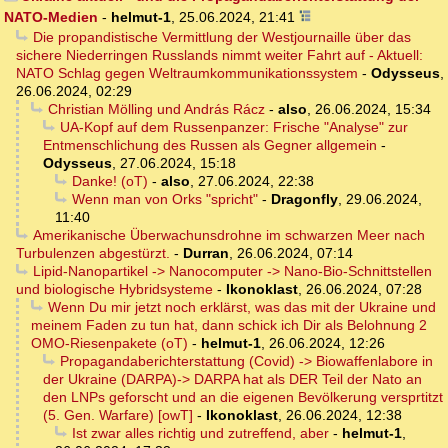
NATO-Medien
-
helmut-1
,
25.06.2024, 21:41
Die propandistische Vermittlung der Westjournaille über das
sichere Niederringen Russlands nimmt weiter Fahrt auf - Aktuell:
NATO Schlag gegen Weltraumkommunikationssystem
-
Odysseus
,
26.06.2024, 02:29
Christian Mölling und András Rácz
-
also
,
26.06.2024, 15:34
UA-Kopf auf dem Russenpanzer: Frische "Analyse" zur
Entmenschlichung des Russen als Gegner allgemein
-
Odysseus
,
27.06.2024, 15:18
Danke! (oT)
-
also
,
27.06.2024, 22:38
Wenn man von Orks "spricht"
-
Dragonfly
,
29.06.2024,
11:40
Amerikanische Überwachunsdrohne im schwarzen Meer nach
Turbulenzen abgestürzt.
-
Durran
,
26.06.2024, 07:14
Lipid-Nanopartikel -> Nanocomputer -> Nano-Bio-Schnittstellen
und biologische Hybridsysteme
-
Ikonoklast
,
26.06.2024, 07:28
Wenn Du mir jetzt noch erklärst, was das mit der Ukraine und
meinem Faden zu tun hat, dann schick ich Dir als Belohnung 2
OMO-Riesenpakete (oT)
-
helmut-1
,
26.06.2024, 12:26
Propagandaberichterstattung (Covid) -> Biowaffenlabore in
der Ukraine (DARPA)-> DARPA hat als DER Teil der Nato an
den LNPs geforscht und an die eigenen Bevölkerung versprtitzt
(5. Gen. Warfare) [owT]
-
Ikonoklast
,
26.06.2024, 12:38
Ist zwar alles richtig und zutreffend, aber
-
helmut-1
,