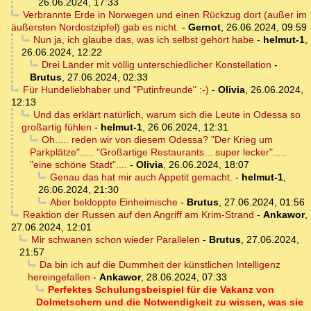
26.06.2024, 17:33
Verbrannte Erde in Norwegen und einen Rückzug dort (außer im
äußersten Nordostzipfel) gab es nicht.
-
Gernot
,
26.06.2024, 09:59
Nun ja, ich glaube das, was ich selbst gehört habe
-
helmut-1
,
26.06.2024, 12:22
Drei Länder mit völlig unterschiedlicher Konstellation
-
Brutus
,
27.06.2024, 02:33
Für Hundeliebhaber und "Putinfreunde" :-)
-
Olivia
,
26.06.2024,
12:13
Und das erklärt natürlich, warum sich die Leute in Odessa so
großartig fühlen
-
helmut-1
,
26.06.2024, 12:31
Oh..... reden wir von diesem Odessa? "Der Krieg um
Parkplätze"..... "Großartige Restaurants... super lecker".....
"eine schöne Stadt"....
-
Olivia
,
26.06.2024, 18:07
Genau das hat mir auch Appetit gemacht.
-
helmut-1
,
26.06.2024, 21:30
Aber bekloppte Einheimische
-
Brutus
,
27.06.2024, 01:56
Reaktion der Russen auf den Angriff am Krim-Strand
-
Ankawor
,
27.06.2024, 12:01
Mir schwanen schon wieder Parallelen
-
Brutus
,
27.06.2024,
21:57
Da bin ich auf die Dummheit der künstlichen Intelligenz
hereingefallen
-
Ankawor
,
28.06.2024, 07:33
Perfektes Schulungsbeispiel für die Vakanz von
Dolmetschern und die Notwendigkeit zu wissen, was sie