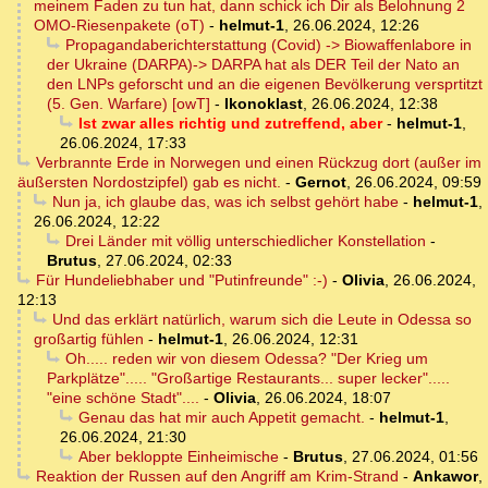
meinem Faden zu tun hat, dann schick ich Dir als Belohnung 2
OMO-Riesenpakete (oT)
-
helmut-1
,
26.06.2024, 12:26
Propagandaberichterstattung (Covid) -> Biowaffenlabore in
der Ukraine (DARPA)-> DARPA hat als DER Teil der Nato an
den LNPs geforscht und an die eigenen Bevölkerung versprtitzt
(5. Gen. Warfare) [owT]
-
Ikonoklast
,
26.06.2024, 12:38
Ist zwar alles richtig und zutreffend, aber
-
helmut-1
,
26.06.2024, 17:33
Verbrannte Erde in Norwegen und einen Rückzug dort (außer im
äußersten Nordostzipfel) gab es nicht.
-
Gernot
,
26.06.2024, 09:59
Nun ja, ich glaube das, was ich selbst gehört habe
-
helmut-1
,
26.06.2024, 12:22
Drei Länder mit völlig unterschiedlicher Konstellation
-
Brutus
,
27.06.2024, 02:33
Für Hundeliebhaber und "Putinfreunde" :-)
-
Olivia
,
26.06.2024,
12:13
Und das erklärt natürlich, warum sich die Leute in Odessa so
großartig fühlen
-
helmut-1
,
26.06.2024, 12:31
Oh..... reden wir von diesem Odessa? "Der Krieg um
Parkplätze"..... "Großartige Restaurants... super lecker".....
"eine schöne Stadt"....
-
Olivia
,
26.06.2024, 18:07
Genau das hat mir auch Appetit gemacht.
-
helmut-1
,
26.06.2024, 21:30
Aber bekloppte Einheimische
-
Brutus
,
27.06.2024, 01:56
Reaktion der Russen auf den Angriff am Krim-Strand
-
Ankawor
,