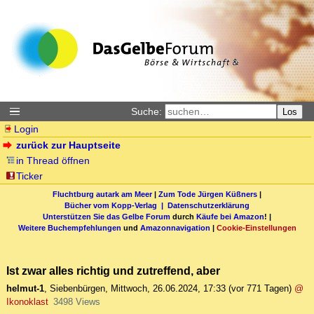
Suche:
Los
Login
zurück zur Hauptseite
in Thread öffnen
Ticker
Fluchtburg autark am Meer
|
Zum Tode Jürgen Küßners
|
Bücher vom Kopp-Verlag |
Datenschutzerklärung
Unterstützen Sie das Gelbe Forum
durch
Käufe bei Amazon
! |
Weitere Buchempfehlungen
und
Amazonnavigation
|
Cookie-Einstellungen
Ist zwar alles richtig und zutreffend, aber
helmut-1
,
Siebenbürgen
,
Mittwoch, 26.06.2024, 17:33
(vor 771 Tagen)
@
Ikonoklast
3498 Views