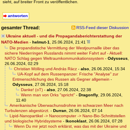
sieht, auf breiter Front zu veröffentlichen.
antworten
gesamter Thread:
RSS-Feed dieser Diskussion
Ukraine aktuell - und die Propagandaberichterstattung der
NATO-Medien
-
helmut-1
,
25.06.2024, 21:41
Die propandistische Vermittlung der Westjournaille über das
sichere Niederringen Russlands nimmt weiter Fahrt auf - Aktuell:
NATO Schlag gegen Weltraumkommunikationssystem
-
Odysseus
,
26.06.2024, 02:29
Christian Mölling und András Rácz
-
also
,
26.06.2024, 15:34
UA-Kopf auf dem Russenpanzer: Frische "Analyse" zur
Entmenschlichung des Russen als Gegner allgemein
-
Odysseus
,
27.06.2024, 15:18
Danke! (oT)
-
also
,
27.06.2024, 22:38
Wenn man von Orks "spricht"
-
Dragonfly
,
29.06.2024,
11:40
Amerikanische Überwachunsdrohne im schwarzen Meer nach
Turbulenzen abgestürzt.
-
Durran
,
26.06.2024, 07:14
Lipid-Nanopartikel -> Nanocomputer -> Nano-Bio-Schnittstellen
und biologische Hybridsysteme
-
Ikonoklast
,
26.06.2024, 07:28
Wenn Du mir jetzt noch erklärst, was das mit der Ukraine und