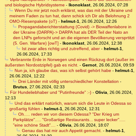
und biologische Hybridsysteme
-
Ikonoklast
,
26.06.2024, 07:28
Wenn Du mir jetzt noch erklärst, was das mit der Ukraine und
meinem Faden zu tun hat, dann schick ich Dir als Belohnung 2
OMO-Riesenpakete (oT)
-
helmut-1
,
26.06.2024, 12:26
Propagandaberichterstattung (Covid) -> Biowaffenlabore in
der Ukraine (DARPA)-> DARPA hat als DER Teil der Nato an
den LNPs geforscht und an die eigenen Bevölkerung versprtitzt
(5. Gen. Warfare) [owT]
-
Ikonoklast
,
26.06.2024, 12:38
Ist zwar alles richtig und zutreffend, aber
-
helmut-1
,
26.06.2024, 17:33
Verbrannte Erde in Norwegen und einen Rückzug dort (außer im
äußersten Nordostzipfel) gab es nicht.
-
Gernot
,
26.06.2024, 09:59
Nun ja, ich glaube das, was ich selbst gehört habe
-
helmut-1
,
26.06.2024, 12:22
Drei Länder mit völlig unterschiedlicher Konstellation
-
Brutus
,
27.06.2024, 02:33
Für Hundeliebhaber und "Putinfreunde" :-)
-
Olivia
,
26.06.2024,
12:13
Und das erklärt natürlich, warum sich die Leute in Odessa so
großartig fühlen
-
helmut-1
,
26.06.2024, 12:31
Oh..... reden wir von diesem Odessa? "Der Krieg um
Parkplätze"..... "Großartige Restaurants... super lecker".....
"eine schöne Stadt"....
-
Olivia
,
26.06.2024, 18:07
Genau das hat mir auch Appetit gemacht.
-
helmut-1
,