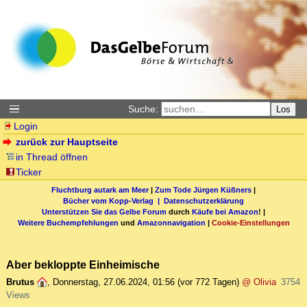
Suche:
Los
Login
zurück zur Hauptseite
in Thread öffnen
Ticker
Fluchtburg autark am Meer
|
Zum Tode Jürgen Küßners
|
Bücher vom Kopp-Verlag |
Datenschutzerklärung
Unterstützen Sie das Gelbe Forum
durch
Käufe bei Amazon
! |
Weitere Buchempfehlungen
und
Amazonnavigation
|
Cookie-Einstellungen
Aber bekloppte Einheimische
Brutus
,
Donnerstag, 27.06.2024, 01:56
(vor 772 Tagen)
@ Olivia
3754
Views