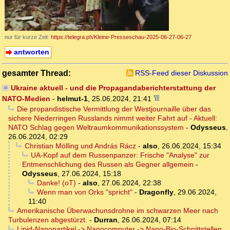
nur für kurze Zeit:
https://telegra.ph/Kleine-Presseschau-2025-06-27-06-27
antworten
gesamter Thread:
RSS-Feed dieser Diskussion
Ukraine aktuell - und die Propagandaberichterstattung der
NATO-Medien
-
helmut-1
,
25.06.2024, 21:41
Die propandistische Vermittlung der Westjournaille über das
sichere Niederringen Russlands nimmt weiter Fahrt auf - Aktuell:
NATO Schlag gegen Weltraumkommunikationssystem
-
Odysseus
,
26.06.2024, 02:29
Christian Mölling und András Rácz
-
also
,
26.06.2024, 15:34
UA-Kopf auf dem Russenpanzer: Frische "Analyse" zur
Entmenschlichung des Russen als Gegner allgemein
-
Odysseus
,
27.06.2024, 15:18
Danke! (oT)
-
also
,
27.06.2024, 22:38
Wenn man von Orks "spricht"
-
Dragonfly
,
29.06.2024,
11:40
Amerikanische Überwachunsdrohne im schwarzen Meer nach
Turbulenzen abgestürzt.
-
Durran
,
26.06.2024, 07:14
Lipid-Nanopartikel -> Nanocomputer -> Nano-Bio-Schnittstellen