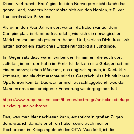
Diese "verbrannte Erde" ging bei den Norwegern nicht durch das
ganze Land, sondern beschränkte sich auf den Norden, z.B. von
Hammerfest bis Kirkenes.
Als wir in den 70er Jahren dort waren, da haben wir auf dem
Campingplatz in Hammerfest erlebt, wie sich die norwegischen
Mädchen von uns abgesondert haben. Und, verlass Dich drauf, wir
hatten schon ein staatliches Erscheinungsbild als Jünglinge.
Im Gegensatz dazu waren wir bei den Finninnen, die auch dort
zelteten, immer der Hahn im Korb. Ich bekam eine Gelegenheit, mit
einem norwegischen Mädchen, das englisch sprach, in Kontakt zu
kommen, und sie dolmetschte mir das Gespräch, das ich mit ihrem
Opa führen konnte. Das war für mich ausschlaggebend, was der
Mann mir aus seiner eigener Erinnerung wiedergegeben hat.
https://www.truppendienst.com/themen/beitraege/artikel/niederlage-
rueckzug-und-verbrann...
Das, was man hier nachlesen kann, entspricht in großen Zügen
dem, was ich damals erfahren habe, sowie auch meinen
Recherchen im Kriegstagebuch des OKW. Was fehlt, ist die