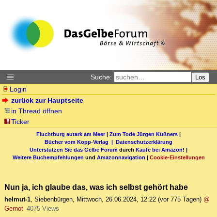
Suche:
Los
Login
zurück zur Hauptseite
in Thread öffnen
Ticker
Fluchtburg autark am Meer
|
Zum Tode Jürgen Küßners
|
Bücher vom Kopp-Verlag |
Datenschutzerklärung
Unterstützen Sie das Gelbe Forum
durch
Käufe bei Amazon
! |
Weitere Buchempfehlungen
und
Amazonnavigation
|
Cookie-Einstellungen
Nun ja, ich glaube das, was ich selbst gehört habe
helmut-1
,
Siebenbürgen
,
Mittwoch, 26.06.2024, 12:22
(vor 775 Tagen)
@
Gernot
4075 Views