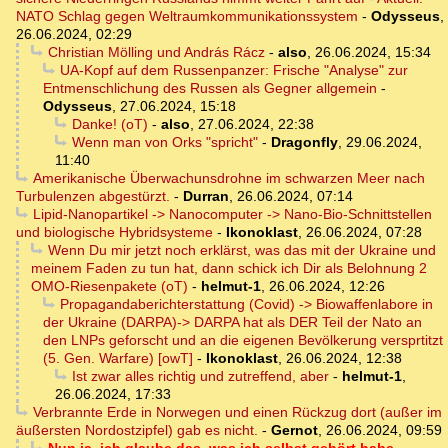
NATO Schlag gegen Weltraumkommunikationssystem
-
Odysseus
,
26.06.2024, 02:29
Christian Mölling und András Rácz
-
also
,
26.06.2024, 15:34
UA-Kopf auf dem Russenpanzer: Frische "Analyse" zur
Entmenschlichung des Russen als Gegner allgemein
-
Odysseus
,
27.06.2024, 15:18
Danke! (oT)
-
also
,
27.06.2024, 22:38
Wenn man von Orks "spricht"
-
Dragonfly
,
29.06.2024,
11:40
Amerikanische Überwachunsdrohne im schwarzen Meer nach
Turbulenzen abgestürzt.
-
Durran
,
26.06.2024, 07:14
Lipid-Nanopartikel -> Nanocomputer -> Nano-Bio-Schnittstellen
und biologische Hybridsysteme
-
Ikonoklast
,
26.06.2024, 07:28
Wenn Du mir jetzt noch erklärst, was das mit der Ukraine und
meinem Faden zu tun hat, dann schick ich Dir als Belohnung 2
OMO-Riesenpakete (oT)
-
helmut-1
,
26.06.2024, 12:26
Propagandaberichterstattung (Covid) -> Biowaffenlabore in
der Ukraine (DARPA)-> DARPA hat als DER Teil der Nato an
den LNPs geforscht und an die eigenen Bevölkerung versprtitzt
(5. Gen. Warfare) [owT]
-
Ikonoklast
,
26.06.2024, 12:38
Ist zwar alles richtig und zutreffend, aber
-
helmut-1
,
26.06.2024, 17:33
Verbrannte Erde in Norwegen und einen Rückzug dort (außer im
äußersten Nordostzipfel) gab es nicht.
-
Gernot
,
26.06.2024, 09:59