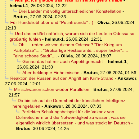
Nun ja, ich glaube das, was ich selbst gehört habe
-
helmut-1
,
26.06.2024, 12:22
Drei Länder mit völlig unterschiedlicher Konstellation
-
Brutus
,
27.06.2024, 02:33
Für Hundeliebhaber und "Putinfreunde" :-)
-
Olivia
,
26.06.2024,
12:13
Und das erklärt natürlich, warum sich die Leute in Odessa so
großartig fühlen
-
helmut-1
,
26.06.2024, 12:31
Oh..... reden wir von diesem Odessa? "Der Krieg um
Parkplätze"..... "Großartige Restaurants... super lecker".....
"eine schöne Stadt"....
-
Olivia
,
26.06.2024, 18:07
Genau das hat mir auch Appetit gemacht.
-
helmut-1
,
26.06.2024, 21:30
Aber bekloppte Einheimische
-
Brutus
,
27.06.2024, 01:56
Reaktion der Russen auf den Angriff am Krim-Strand
-
Ankawor
,
27.06.2024, 12:01
Mir schwanen schon wieder Parallelen
-
Brutus
,
27.06.2024,
21:57
Da bin ich auf die Dummheit der künstlichen Intelligenz
hereingefallen
-
Ankawor
,
28.06.2024, 07:33
Perfektes Schulungsbeispiel für die Vakanz von
Dolmetschern und die Notwendigkeit zu wissen, was sie
eigentlich wirklich übersetzen - und was steckt im Deutsch
-
Brutus
,
30.06.2024, 14:25