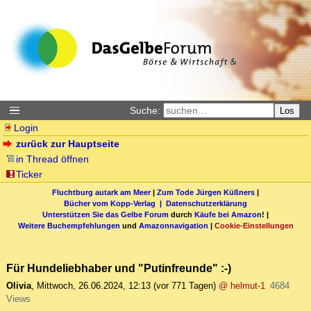
Suche:
Los
Login
zurück zur Hauptseite
in Thread öffnen
Ticker
Fluchtburg autark am Meer
|
Zum Tode Jürgen Küßners
|
Bücher vom Kopp-Verlag |
Datenschutzerklärung
Unterstützen Sie das Gelbe Forum
durch
Käufe bei Amazon
! |
Weitere Buchempfehlungen
und
Amazonnavigation
|
Cookie-Einstellungen
Für Hundeliebhaber und "Putinfreunde" :-)
Olivia
,
Mittwoch, 26.06.2024, 12:13
(vor 771 Tagen)
@ helmut-1
4684
Views