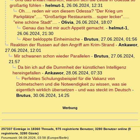
großartig fühlen
-
helmut-1
,
26.06.2024, 12:31
Oh..... reden wir von diesem Odessa? "Der Krieg um
Parkplätze"..... "Großartige Restaurants... super lecker".....
"eine schöne Stadt"....
-
Olivia
,
26.06.2024, 18:07
Genau das hat mir auch Appetit gemacht.
-
helmut-1
,
26.06.2024, 21:30
Aber bekloppte Einheimische
-
Brutus
,
27.06.2024, 01:56
Reaktion der Russen auf den Angriff am Krim-Strand
-
Ankawor
,
27.06.2024, 12:01
Mir schwanen schon wieder Parallelen
-
Brutus
,
27.06.2024,
21:57
Da bin ich auf die Dummheit der künstlichen Intelligenz
hereingefallen
-
Ankawor
,
28.06.2024, 07:33
Perfektes Schulungsbeispiel für die Vakanz von
Dolmetschern und die Notwendigkeit zu wissen, was sie
eigentlich wirklich übersetzen - und was steckt im Deutsch
-
Brutus
,
30.06.2024, 14:25
Werbung
257337 Einträge in 18360 Threads, 975 registrierte Benutzer, 3280 Benutzer online (0
registrierte, 3280 Gäste)
Forumszeit: 06.08.2026, 03:58 (Europe/Berlin)