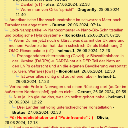
Danke! (oT)
-
also
,
27.06.2024, 22:38
Wenn man von Orks "spricht"
-
Dragonfly
,
29.06.2024,
11:40
Amerikanische Überwachunsdrohne im schwarzen Meer nach
Turbulenzen abgestürzt.
-
Durran
,
26.06.2024, 07:14
Lipid-Nanopartikel -> Nanocomputer -> Nano-Bio-Schnittstellen
und biologische Hybridsysteme
-
Ikonoklast
,
26.06.2024, 07:28
Wenn Du mir jetzt noch erklärst, was das mit der Ukraine und
meinem Faden zu tun hat, dann schick ich Dir als Belohnung 2
OMO-Riesenpakete (oT)
-
helmut-1
,
26.06.2024, 12:26
Propagandaberichterstattung (Covid) -> Biowaffenlabore in
der Ukraine (DARPA)-> DARPA hat als DER Teil der Nato an
den LNPs geforscht und an die eigenen Bevölkerung versprtitzt
(5. Gen. Warfare) [owT]
-
Ikonoklast
,
26.06.2024, 12:38
Ist zwar alles richtig und zutreffend, aber
-
helmut-1
,
26.06.2024, 17:33
Verbrannte Erde in Norwegen und einen Rückzug dort (außer im
äußersten Nordostzipfel) gab es nicht.
-
Gernot
,
26.06.2024, 09:59
Nun ja, ich glaube das, was ich selbst gehört habe
-
helmut-1
,
26.06.2024, 12:22
Drei Länder mit völlig unterschiedlicher Konstellation
-
Brutus
,
27.06.2024, 02:33
Für Hundeliebhaber und "Putinfreunde" :-)
-
Olivia
,
26.06.2024, 12:13
Und das erklärt natürlich, warum sich die Leute in Odessa so