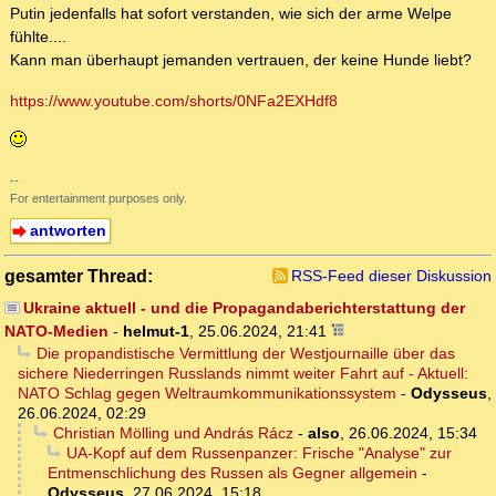
Putin jedenfalls hat sofort verstanden, wie sich der arme Welpe
fühlte....
Kann man überhaupt jemanden vertrauen, der keine Hunde liebt?
https://www.youtube.com/shorts/0NFa2EXHdf8
--
For entertainment purposes only.
antworten
gesamter Thread:
RSS-Feed dieser Diskussion
Ukraine aktuell - und die Propagandaberichterstattung der
NATO-Medien
-
helmut-1
,
25.06.2024, 21:41
Die propandistische Vermittlung der Westjournaille über das
sichere Niederringen Russlands nimmt weiter Fahrt auf - Aktuell:
NATO Schlag gegen Weltraumkommunikationssystem
-
Odysseus
,
26.06.2024, 02:29
Christian Mölling und András Rácz
-
also
,
26.06.2024, 15:34
UA-Kopf auf dem Russenpanzer: Frische "Analyse" zur
Entmenschlichung des Russen als Gegner allgemein
-
Odysseus
,
27.06.2024, 15:18