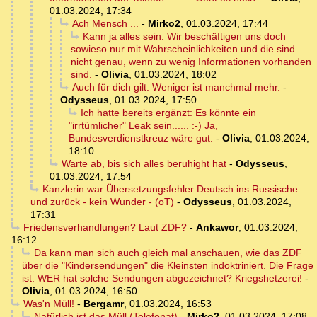
01.03.2024, 17:34
Ach Mensch ...
-
Mirko2
,
01.03.2024, 17:44
Kann ja alles sein. Wir beschäftigen uns doch
sowieso nur mit Wahrscheinlichkeiten und die sind
nicht genau, wenn zu wenig Informationen vorhanden
sind.
-
Olivia
,
01.03.2024, 18:02
Auch für dich gilt: Weniger ist manchmal mehr.
-
Odysseus
,
01.03.2024, 17:50
Ich hatte bereits ergänzt: Es könnte ein
"irrtümlicher" Leak sein...... :-) Ja,
Bundesverdienstkreuz wäre gut.
-
Olivia
,
01.03.2024,
18:10
Warte ab, bis sich alles beruhight hat
-
Odysseus
,
01.03.2024, 17:54
Kanzlerin war Übersetzungsfehler Deutsch ins Russische
und zurück - kein Wunder - (oT)
-
Odysseus
,
01.03.2024,
17:31
Friedensverhandlungen? Laut ZDF?
-
Ankawor
,
01.03.2024,
16:12
Da kann man sich auch gleich mal anschauen, wie das ZDF
über die "Kindersendungen" die Kleinsten indoktriniert. Die Frage
ist: WER hat solche Sendungen abgezeichnet? Kriegshetzerei!
-
Olivia
,
01.03.2024, 16:50
Was'n Müll!
-
Bergamr
,
01.03.2024, 16:53
Natürlich ist das Müll (Telefonat)
-
Mirko2
,
01.03.2024, 17:08