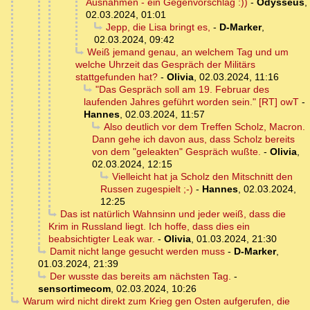
Ausnahmen - ein Gegenvorschlag :))
-
Odysseus
,
02.03.2024, 01:01
Jepp, die Lisa bringt es,
-
D-Marker
,
02.03.2024, 09:42
Weiß jemand genau, an welchem Tag und um
welche Uhrzeit das Gespräch der Militärs
stattgefunden hat?
-
Olivia
,
02.03.2024, 11:16
"Das Gespräch soll am 19. Februar des
laufenden Jahres geführt worden sein." [RT] owT
-
Hannes
,
02.03.2024, 11:57
Also deutlich vor dem Treffen Scholz, Macron.
Dann gehe ich davon aus, dass Scholz bereits
von dem "geleakten" Gespräch wußte.
-
Olivia
,
02.03.2024, 12:15
Vielleicht hat ja Scholz den Mitschnitt den
Russen zugespielt ;-)
-
Hannes
,
02.03.2024,
12:25
Das ist natürlich Wahnsinn und jeder weiß, dass die
Krim in Russland liegt. Ich hoffe, dass dies ein
beabsichtigter Leak war.
-
Olivia
,
01.03.2024, 21:30
Damit nicht lange gesucht werden muss
-
D-Marker
,
01.03.2024, 21:39
Der wusste das bereits am nächsten Tag.
-
sensortimecom
,
02.03.2024, 10:26
Warum wird nicht direkt zum Krieg gen Osten aufgerufen, die