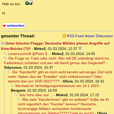
Hab zu tun.
H.
antworten
gesamter Thread:
RSS-Feed dieser Diskussion
Unter falscher Flagge: Deutsche Militärs planen Angriffe auf
Krim-Brücke (?)!!
-
Mirko2
,
01.03.2024, 12:37
Leserzuschrift @Peter E.
-
Mirko2
,
01.03.2024, 14:05
Die Frage ist: Fake oder nicht. Wer will DE unbedingt damit ins
Fadenkreuz schieben und wer will damit genau das Gegenteil?
-
Odysseus
,
01.03.2024, 15:37
Die "KanzlerIN" gibt es doch wohl bereits seit einiger Zeit nicht
mehr. Haben das die "Ersteller" nicht mitbekommen? Oder
stammt das von VOR 2022????
-
Olivia
,
01.03.2024, 16:42
Wechsel im Verteidigungsministerium am 19.1.2023
-
Bergamr
,
01.03.2024, 16:59
Jetz höre aber auf ...
-
Mirko2
,
01.03.2024, 17:22
Wie viele "Kanzlerinnen" gibt es weltweit? Sollte die KI
nicht eigentlich den "Kanzler" kennen? Deutsche,
hochrangige Militärs verhandeln hochbrisante
Informationen am Telefon????? Geht es noch?
-
Olivia
,