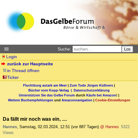
Suche:
Los
Login
zurück zur Hauptseite
in Thread öffnen
Ticker
Fluchtburg autark am Meer
|
Zum Tode Jürgen Küßners
|
Bücher vom Kopp-Verlag |
Datenschutzerklärung
Unterstützen Sie das Gelbe Forum
durch
Käufe bei Amazon
! |
Weitere Buchempfehlungen
und
Amazonnavigation
|
Cookie-Einstellungen
Da fällt mir noch was ein, ....
Hannes
,
Samstag, 02.03.2024, 12:51
(vor 887 Tagen)
@ Hannes
5322
Views