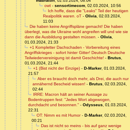
mabraton
,
02.03.2024, 08:04
owt
-
sensortimecom
,
02.03.2024, 10:56
Ich hoffe, dass die "Leaks" Teil der heutigen
Realpolitik waren. oT
-
Olivia
,
02.03.2024,
11:03
Die haben keine Angriffspläne gemacht! Die haben
überlegt, was die Ukraine wohl angreifen will und wie sie
dann die Ausbildung gestalten müssen.
-
Olivia
,
01.03.2024, 21:33
+1 Kompletter Dachschaden - Vorbereitung eines
Angriffskrieges - sofort hinter Gitter! Deutsch Deutsche
Teilwiedervereinigung ist damit Geschichte!
-
Brutus
,
01.03.2024, 21:44
+1 (Bist nicht der Einzige)
-
D-Marker
,
01.03.2024,
21:57
Aber es braucht doch mehr, als Drei, die auch nur
annähernd Bescheid wissen!
-
Brutus
,
02.03.2024,
02:44
IRRE: Macron hält an seiner Aussage zu
Bodentruppen fest: "Jedes Wort abgewogen,
durchdacht und besonnen."
-
Odysseus
,
01.03.2024,
22:31
OT: Nimm es mit Humor
-
D-Marker
,
02.03.2024,
00:21
Das ist nicht so meins - bis auf ganz wenige