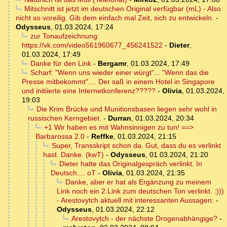
Mitschnitt ist jetzt im deutschen Original verfügbar (mL) - Also
nicht so voreilig. Gib dem einfach mal Zeit, sich zu entwickeln.
-
Odysseus
,
01.03.2024, 17:24
zur Tonaufzeichnung:
https://vk.com/video561960677_456241522
-
Dieter
,
01.03.2024, 17:49
Danke für den Link
-
Bergamr
,
01.03.2024, 17:49
Scharf: "Wenn uns wieder einer würgt"... "Wenn das die
Presse mitbekommt".... Der saß in einem Hotel in Singapore
und initiierte eine Internetkonferenz?????
-
Olivia
,
01.03.2024,
19:03
Die Krim Brücke und Munitionsbasen liegen sehr wohl in
russischen Kerngebiet.
-
Durran
,
01.03.2024, 20:34
+1 Wir haben es mit Wahnsinnigen zu tun! ==>
Barbarossa 2.0
-
Reffke
,
01.03.2024, 21:15
Super, Transskript schon da. Gut, dass du es verlinkt
hast. Danke. (kwT)
-
Odysseus
,
01.03.2024, 21:20
Dieter hatte das Originalgespräch verlinkt. In
Deutsch.... oT
-
Olivia
,
01.03.2024, 21:35
Danke, aber er hat als Ergänzung zu meinem
Link noch ein 2.Link zum deutschen Ton verlinkt. :)))
- Arestovytch aktuell mit interessanten Aussagen:
-
Odysseus
,
01.03.2024, 22:12
Arestovytch - der nächste Drogenabhängige?
-