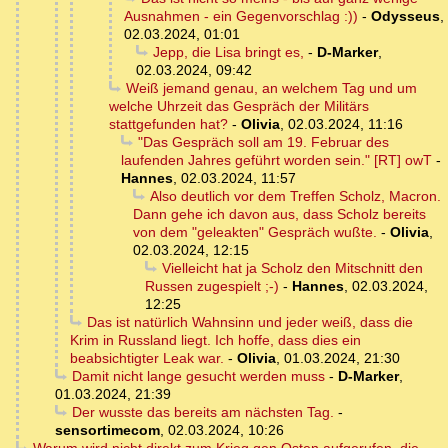
Ausnahmen - ein Gegenvorschlag :))
-
Odysseus
,
02.03.2024, 01:01
Jepp, die Lisa bringt es,
-
D-Marker
,
02.03.2024, 09:42
Weiß jemand genau, an welchem Tag und um
welche Uhrzeit das Gespräch der Militärs
stattgefunden hat?
-
Olivia
,
02.03.2024, 11:16
"Das Gespräch soll am 19. Februar des
laufenden Jahres geführt worden sein." [RT] owT
-
Hannes
,
02.03.2024, 11:57
Also deutlich vor dem Treffen Scholz, Macron.
Dann gehe ich davon aus, dass Scholz bereits
von dem "geleakten" Gespräch wußte.
-
Olivia
,
02.03.2024, 12:15
Vielleicht hat ja Scholz den Mitschnitt den
Russen zugespielt ;-)
-
Hannes
,
02.03.2024,
12:25
Das ist natürlich Wahnsinn und jeder weiß, dass die
Krim in Russland liegt. Ich hoffe, dass dies ein
beabsichtigter Leak war.
-
Olivia
,
01.03.2024, 21:30
Damit nicht lange gesucht werden muss
-
D-Marker
,
01.03.2024, 21:39
Der wusste das bereits am nächsten Tag.
-
sensortimecom
,
02.03.2024, 10:26