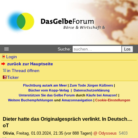
Suche:
Los
Login
zurück zur Hauptseite
in Thread öffnen
Ticker
Fluchtburg autark am Meer
|
Zum Tode Jürgen Küßners
|
Bücher vom Kopp-Verlag |
Datenschutzerklärung
Unterstützen Sie das Gelbe Forum
durch
Käufe bei Amazon
! |
Weitere Buchempfehlungen
und
Amazonnavigation
|
Cookie-Einstellungen
Dieter hatte das Originalgespräch verlinkt. In Deutsch....
oT
Olivia
,
Freitag, 01.03.2024, 21:35
(vor 888 Tagen)
@ Odysseus
5403