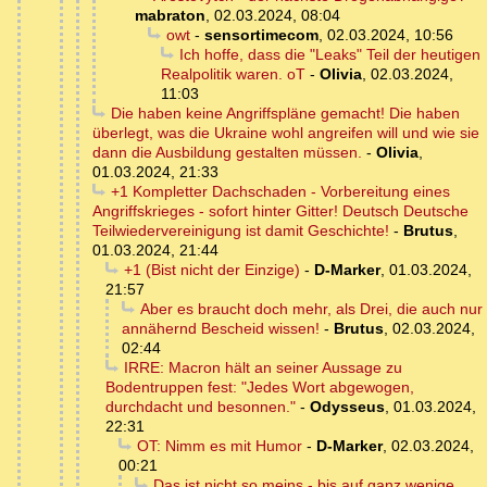
mabraton
,
02.03.2024, 08:04
owt
-
sensortimecom
,
02.03.2024, 10:56
Ich hoffe, dass die "Leaks" Teil der heutigen
Realpolitik waren. oT
-
Olivia
,
02.03.2024,
11:03
Die haben keine Angriffspläne gemacht! Die haben
überlegt, was die Ukraine wohl angreifen will und wie sie
dann die Ausbildung gestalten müssen.
-
Olivia
,
01.03.2024, 21:33
+1 Kompletter Dachschaden - Vorbereitung eines
Angriffskrieges - sofort hinter Gitter! Deutsch Deutsche
Teilwiedervereinigung ist damit Geschichte!
-
Brutus
,
01.03.2024, 21:44
+1 (Bist nicht der Einzige)
-
D-Marker
,
01.03.2024,
21:57
Aber es braucht doch mehr, als Drei, die auch nur
annähernd Bescheid wissen!
-
Brutus
,
02.03.2024,
02:44
IRRE: Macron hält an seiner Aussage zu
Bodentruppen fest: "Jedes Wort abgewogen,
durchdacht und besonnen."
-
Odysseus
,
01.03.2024,
22:31
OT: Nimm es mit Humor
-
D-Marker
,
02.03.2024,
00:21
Das ist nicht so meins - bis auf ganz wenige