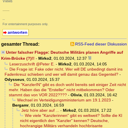
Views
......
--
For entertainment purposes only.
antworten
gesamter Thread:
RSS-Feed dieser Diskussion
Unter falscher Flagge: Deutsche Militärs planen Angriffe auf
Krim-Brücke (?)!!
-
Mirko2
,
01.03.2024, 12:37
Leserzuschrift @Peter E.
-
Mirko2
,
01.03.2024, 14:05
Die Frage ist: Fake oder nicht. Wer will DE unbedingt damit ins
Fadenkreuz schieben und wer will damit genau das Gegenteil?
-
Odysseus
,
01.03.2024, 15:37
Die "KanzlerIN" gibt es doch wohl bereits seit einiger Zeit nicht
mehr. Haben das die "Ersteller" nicht mitbekommen? Oder
stammt das von VOR 2022????
-
Olivia
,
01.03.2024, 16:42
Wechsel im Verteidigungsministerium am 19.1.2023
-
Bergamr
,
01.03.2024, 16:59
Jetz höre aber auf ...
-
Mirko2
,
01.03.2024, 17:22
Wie viele "Kanzlerinnen" gibt es weltweit? Sollte die KI
nicht eigentlich den "Kanzler" kennen? Deutsche,
hochrangige Militärs verhandeln hochbrisante