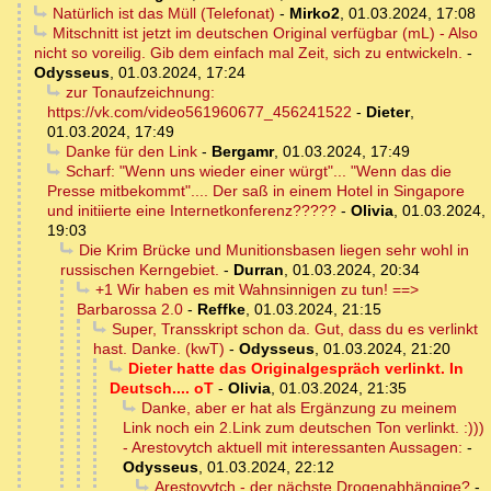
Natürlich ist das Müll (Telefonat)
-
Mirko2
,
01.03.2024, 17:08
Mitschnitt ist jetzt im deutschen Original verfügbar (mL) - Also
nicht so voreilig. Gib dem einfach mal Zeit, sich zu entwickeln.
-
Odysseus
,
01.03.2024, 17:24
zur Tonaufzeichnung:
https://vk.com/video561960677_456241522
-
Dieter
,
01.03.2024, 17:49
Danke für den Link
-
Bergamr
,
01.03.2024, 17:49
Scharf: "Wenn uns wieder einer würgt"... "Wenn das die
Presse mitbekommt".... Der saß in einem Hotel in Singapore
und initiierte eine Internetkonferenz?????
-
Olivia
,
01.03.2024,
19:03
Die Krim Brücke und Munitionsbasen liegen sehr wohl in
russischen Kerngebiet.
-
Durran
,
01.03.2024, 20:34
+1 Wir haben es mit Wahnsinnigen zu tun! ==>
Barbarossa 2.0
-
Reffke
,
01.03.2024, 21:15
Super, Transskript schon da. Gut, dass du es verlinkt
hast. Danke. (kwT)
-
Odysseus
,
01.03.2024, 21:20
Dieter hatte das Originalgespräch verlinkt. In
Deutsch.... oT
-
Olivia
,
01.03.2024, 21:35
Danke, aber er hat als Ergänzung zu meinem
Link noch ein 2.Link zum deutschen Ton verlinkt. :)))
- Arestovytch aktuell mit interessanten Aussagen:
-
Odysseus
,
01.03.2024, 22:12
Arestovytch - der nächste Drogenabhängige?
-