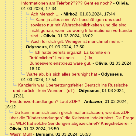
Informationen am Telefon????? Geht es noch?
-
Olivia
,
01.03.2024, 17:34
Ach Mensch ...
-
Mirko2
,
01.03.2024, 17:44
Kann ja alles sein. Wir beschäftigen uns doch
sowieso nur mit Wahrscheinlichkeiten und die sind
nicht genau, wenn zu wenig Informationen vorhanden
sind.
-
Olivia
,
01.03.2024, 18:02
Auch für dich gilt: Weniger ist manchmal mehr.
-
Odysseus
,
01.03.2024, 17:50
Ich hatte bereits ergänzt: Es könnte ein
"irrtümlicher" Leak sein...... :-) Ja,
Bundesverdienstkreuz wäre gut.
-
Olivia
,
01.03.2024,
18:10
Warte ab, bis sich alles beruhight hat
-
Odysseus
,
01.03.2024, 17:54
Kanzlerin war Übersetzungsfehler Deutsch ins Russische
und zurück - kein Wunder - (oT)
-
Odysseus
,
01.03.2024,
17:31
Friedensverhandlungen? Laut ZDF?
-
Ankawor
,
01.03.2024,
16:12
Da kann man sich auch gleich mal anschauen, wie das ZDF
über die "Kindersendungen" die Kleinsten indoktriniert. Die Frage
ist: WER hat solche Sendungen abgezeichnet? Kriegshetzerei!
-
Olivia
,
01.03.2024, 16:50
Was'n Müll!
-
Bergamr
,
01.03.2024, 16:53