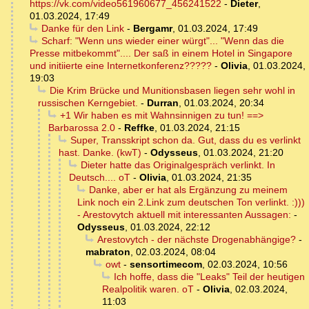
https://vk.com/video561960677_456241522
-
Dieter
,
01.03.2024, 17:49
Danke für den Link
-
Bergamr
,
01.03.2024, 17:49
Scharf: "Wenn uns wieder einer würgt"... "Wenn das die
Presse mitbekommt".... Der saß in einem Hotel in Singapore
und initiierte eine Internetkonferenz?????
-
Olivia
,
01.03.2024,
19:03
Die Krim Brücke und Munitionsbasen liegen sehr wohl in
russischen Kerngebiet.
-
Durran
,
01.03.2024, 20:34
+1 Wir haben es mit Wahnsinnigen zu tun! ==>
Barbarossa 2.0
-
Reffke
,
01.03.2024, 21:15
Super, Transskript schon da. Gut, dass du es verlinkt
hast. Danke. (kwT)
-
Odysseus
,
01.03.2024, 21:20
Dieter hatte das Originalgespräch verlinkt. In
Deutsch.... oT
-
Olivia
,
01.03.2024, 21:35
Danke, aber er hat als Ergänzung zu meinem
Link noch ein 2.Link zum deutschen Ton verlinkt. :)))
- Arestovytch aktuell mit interessanten Aussagen:
-
Odysseus
,
01.03.2024, 22:12
Arestovytch - der nächste Drogenabhängige?
-
mabraton
,
02.03.2024, 08:04
owt
-
sensortimecom
,
02.03.2024, 10:56
Ich hoffe, dass die "Leaks" Teil der heutigen
Realpolitik waren. oT
-
Olivia
,
02.03.2024,
11:03