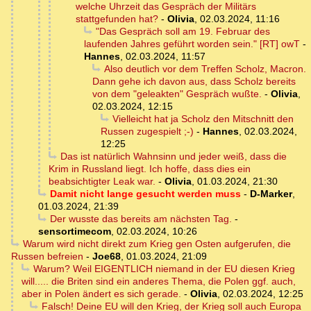
welche Uhrzeit das Gespräch der Militärs
stattgefunden hat?
-
Olivia
,
02.03.2024, 11:16
"Das Gespräch soll am 19. Februar des
laufenden Jahres geführt worden sein." [RT] owT
-
Hannes
,
02.03.2024, 11:57
Also deutlich vor dem Treffen Scholz, Macron.
Dann gehe ich davon aus, dass Scholz bereits
von dem "geleakten" Gespräch wußte.
-
Olivia
,
02.03.2024, 12:15
Vielleicht hat ja Scholz den Mitschnitt den
Russen zugespielt ;-)
-
Hannes
,
02.03.2024,
12:25
Das ist natürlich Wahnsinn und jeder weiß, dass die
Krim in Russland liegt. Ich hoffe, dass dies ein
beabsichtigter Leak war.
-
Olivia
,
01.03.2024, 21:30
Damit nicht lange gesucht werden muss
-
D-Marker
,
01.03.2024, 21:39
Der wusste das bereits am nächsten Tag.
-
sensortimecom
,
02.03.2024, 10:26
Warum wird nicht direkt zum Krieg gen Osten aufgerufen, die
Russen befreien
-
Joe68
,
01.03.2024, 21:09
Warum? Weil EIGENTLICH niemand in der EU diesen Krieg
will..... die Briten sind ein anderes Thema, die Polen ggf. auch,
aber in Polen ändert es sich gerade.
-
Olivia
,
02.03.2024, 12:25
Falsch! Deine EU will den Krieg, der Krieg soll auch Europa