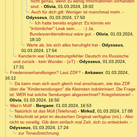
nicht genau, wenn zu wenig Informationen vorhanden
sind.
-
Olivia
,
01.03.2024, 18:02
Auch für dich gilt: Weniger ist manchmal mehr.
-
Odysseus
,
01.03.2024, 17:50
Ich hatte bereits ergänzt: Es könnte ein
"irrtümlicher" Leak sein...... :-) Ja,
Bundesverdienstkreuz wäre gut.
-
Olivia
,
01.03.2024,
18:10
Warte ab, bis sich alles beruhight hat
-
Odysseus
,
01.03.2024, 17:54
Kanzlerin war Übersetzungsfehler Deutsch ins Russische
und zurück - kein Wunder - (oT)
-
Odysseus
,
01.03.2024,
17:31
Friedensverhandlungen? Laut ZDF?
-
Ankawor
,
01.03.2024,
16:12
Da kann man sich auch gleich mal anschauen, wie das ZDF
über die "Kindersendungen" die Kleinsten indoktriniert. Die Frage
ist: WER hat solche Sendungen abgezeichnet? Kriegshetzerei!
-
Olivia
,
01.03.2024, 16:50
Was'n Müll!
-
Bergamr
,
01.03.2024, 16:53
Natürlich ist das Müll (Telefonat)
-
Mirko2
,
01.03.2024, 17:08
Mitschnitt ist jetzt im deutschen Original verfügbar (mL) - Also
nicht so voreilig. Gib dem einfach mal Zeit, sich zu entwickeln.
-
Odysseus
,
01.03.2024, 17:24
zur Tonaufzeichnung: