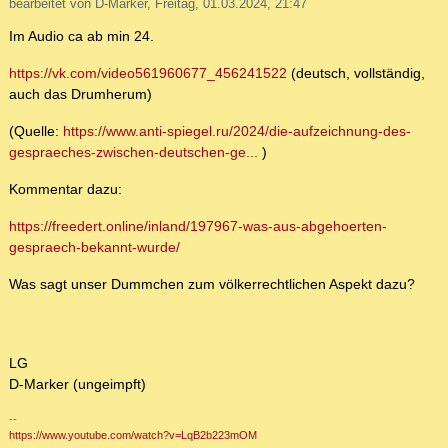
bearbeitet von D-Marker, Freitag, 01.03.2024, 21:47
Im Audio ca ab min 24.
https://vk.com/video561960677_456241522
(deutsch, vollständig,
auch das Drumherum)
(Quelle:
https://www.anti-spiegel.ru/2024/die-aufzeichnung-des-
gespraeches-zwischen-deutschen-ge...
)
Kommentar dazu:
https://freedert.online/inland/197967-was-aus-abgehoerten-
gespraech-bekannt-wurde/
Was sagt unser Dummchen zum völkerrechtlichen Aspekt dazu?
LG
D-Marker (ungeimpft)
--
https://www.youtube.com/watch?v=LqB2b223mOM