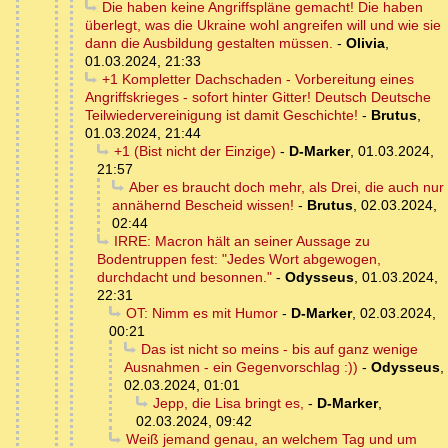
Die haben keine Angriffspläne gemacht! Die haben
überlegt, was die Ukraine wohl angreifen will und wie sie
dann die Ausbildung gestalten müssen.
-
Olivia
,
01.03.2024, 21:33
+1 Kompletter Dachschaden - Vorbereitung eines
Angriffskrieges - sofort hinter Gitter! Deutsch Deutsche
Teilwiedervereinigung ist damit Geschichte!
-
Brutus
,
01.03.2024, 21:44
+1 (Bist nicht der Einzige)
-
D-Marker
,
01.03.2024,
21:57
Aber es braucht doch mehr, als Drei, die auch nur
annähernd Bescheid wissen!
-
Brutus
,
02.03.2024,
02:44
IRRE: Macron hält an seiner Aussage zu
Bodentruppen fest: "Jedes Wort abgewogen,
durchdacht und besonnen."
-
Odysseus
,
01.03.2024,
22:31
OT: Nimm es mit Humor
-
D-Marker
,
02.03.2024,
00:21
Das ist nicht so meins - bis auf ganz wenige
Ausnahmen - ein Gegenvorschlag :))
-
Odysseus
,
02.03.2024, 01:01
Jepp, die Lisa bringt es,
-
D-Marker
,
02.03.2024, 09:42
Weiß jemand genau, an welchem Tag und um