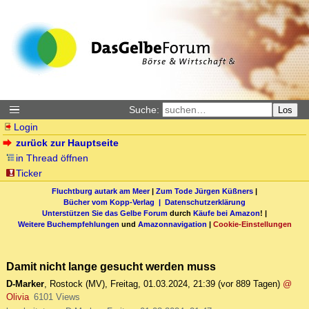
Suche:
Los
Login
zurück zur Hauptseite
in Thread öffnen
Ticker
Fluchtburg autark am Meer
|
Zum Tode Jürgen Küßners
|
Bücher vom Kopp-Verlag |
Datenschutzerklärung
Unterstützen Sie das Gelbe Forum
durch
Käufe bei Amazon
! |
Weitere Buchempfehlungen
und
Amazonnavigation
|
Cookie-Einstellungen
Damit nicht lange gesucht werden muss
D-Marker
,
Rostock (MV)
,
Freitag, 01.03.2024, 21:39
(vor 889 Tagen)
@
Olivia
6101 Views