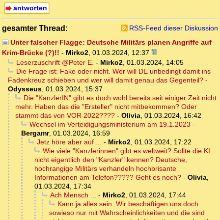
antworten
gesamter Thread:
RSS-Feed dieser Diskussion
Unter falscher Flagge: Deutsche Militärs planen Angriffe auf
Krim-Brücke (?)!!
-
Mirko2
,
01.03.2024, 12:37
Leserzuschrift @Peter E.
-
Mirko2
,
01.03.2024, 14:05
Die Frage ist: Fake oder nicht. Wer will DE unbedingt damit ins
Fadenkreuz schieben und wer will damit genau das Gegenteil?
-
Odysseus
,
01.03.2024, 15:37
Die "KanzlerIN" gibt es doch wohl bereits seit einiger Zeit nicht
mehr. Haben das die "Ersteller" nicht mitbekommen? Oder
stammt das von VOR 2022????
-
Olivia
,
01.03.2024, 16:42
Wechsel im Verteidigungsministerium am 19.1.2023
-
Bergamr
,
01.03.2024, 16:59
Jetz höre aber auf ...
-
Mirko2
,
01.03.2024, 17:22
Wie viele "Kanzlerinnen" gibt es weltweit? Sollte die KI
nicht eigentlich den "Kanzler" kennen? Deutsche,
hochrangige Militärs verhandeln hochbrisante
Informationen am Telefon????? Geht es noch?
-
Olivia
,
01.03.2024, 17:34
Ach Mensch ...
-
Mirko2
,
01.03.2024, 17:44
Kann ja alles sein. Wir beschäftigen uns doch
sowieso nur mit Wahrscheinlichkeiten und die sind