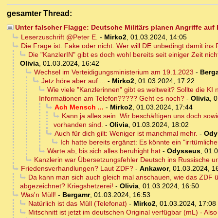
gesamter Thread:
Unter falscher Flagge: Deutsche Militärs planen Angriffe auf 
Leserzuschrift @Peter E.
-
Mirko2
,
01.03.2024, 14:05
Die Frage ist: Fake oder nicht. Wer will DE unbedingt damit in
Die "KanzlerIN" gibt es doch wohl bereits seit einiger Zeit
Olivia
,
01.03.2024, 16:42
Wechsel im Verteidigungsministerium am 19.1.2023
-
Berg
Jetz höre aber auf ...
-
Mirko2
,
01.03.2024, 17:22
Wie viele "Kanzlerinnen" gibt es weltweit? Sollte die K
Informationen am Telefon????? Geht es noch?
-
Olivia
,
0
Ach Mensch ...
-
Mirko2
,
01.03.2024, 17:44
Kann ja alles sein. Wir beschäftigen uns doch sow
vorhanden sind.
-
Olivia
,
01.03.2024, 18:02
Auch für dich gilt: Weniger ist manchmal mehr.
-
Ody
Ich hatte bereits ergänzt: Es könnte ein "irrtümliche
Warte ab, bis sich alles beruhight hat
-
Odysseus
,
01.0
Kanzlerin war Übersetzungsfehler Deutsch ins Russische un
Friedensverhandlungen? Laut ZDF?
-
Ankawor
,
01.03.2024, 1
Da kann man sich auch gleich mal anschauen, wie das ZDF üb
abgezeichnet? Kriegshetzerei!
-
Olivia
,
01.03.2024, 16:50
Was'n Müll!
-
Bergamr
,
01.03.2024, 16:53
Natürlich ist das Müll (Telefonat)
-
Mirko2
,
01.03.2024, 17:08
Mitschnitt ist jetzt im deutschen Original verfügbar (mL) - Also