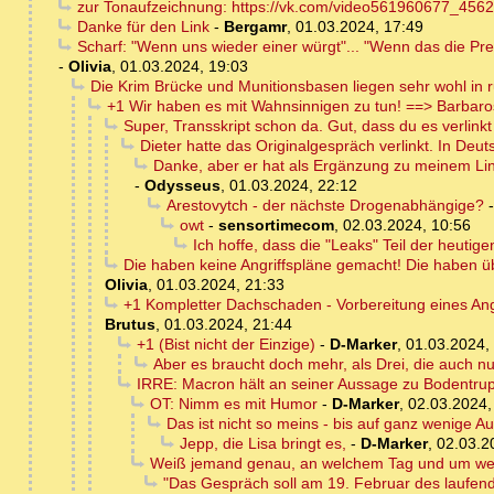
zur Tonaufzeichnung: https://vk.com/video561960677_456
Danke für den Link
-
Bergamr
,
01.03.2024, 17:49
Scharf: "Wenn uns wieder einer würgt"... "Wenn das die Pre
-
Olivia
,
01.03.2024, 19:03
Die Krim Brücke und Munitionsbasen liegen sehr wohl in 
+1 Wir haben es mit Wahnsinnigen zu tun! ==> Barbaro
Super, Transskript schon da. Gut, dass du es verlink
Dieter hatte das Originalgespräch verlinkt. In Deuts
Danke, aber er hat als Ergänzung zu meinem Link 
-
Odysseus
,
01.03.2024, 22:12
Arestovytch - der nächste Drogenabhängige?
owt
-
sensortimecom
,
02.03.2024, 10:56
Ich hoffe, dass die "Leaks" Teil der heutige
Die haben keine Angriffspläne gemacht! Die haben üb
Olivia
,
01.03.2024, 21:33
+1 Kompletter Dachschaden - Vorbereitung eines Angri
Brutus
,
01.03.2024, 21:44
+1 (Bist nicht der Einzige)
-
D-Marker
,
01.03.2024,
Aber es braucht doch mehr, als Drei, die auch 
IRRE: Macron hält an seiner Aussage zu Bodentru
OT: Nimm es mit Humor
-
D-Marker
,
02.03.2024,
Das ist nicht so meins - bis auf ganz wenige 
Jepp, die Lisa bringt es,
-
D-Marker
,
02.03.2
Weiß jemand genau, an welchem Tag und um welch
"Das Gespräch soll am 19. Februar des laufend