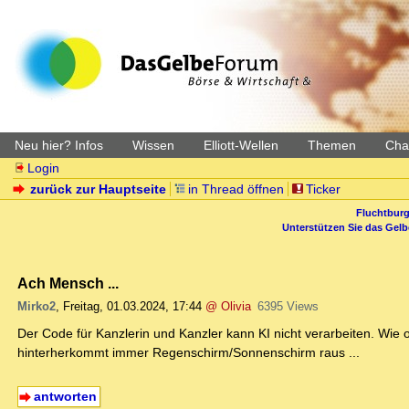
Neu hier? Infos
Wissen
Elliott-Wellen
Themen
Char
Login
zurück zur Hauptseite
in Thread öffnen
Ticker
Fluchtburg
Unterstützen Sie das Gel
Ach Mensch ...
Mirko2
,
Freitag, 01.03.2024, 17:44
@ Olivia
6395 Views
Der Code für Kanzlerin und Kanzler kann KI nicht verarbeiten. Wie 
hinterherkommt immer Regenschirm/Sonnenschirm raus ...
antworten