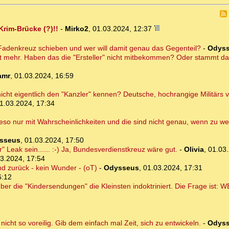
Krim-Brücke (?)!!
-
Mirko2
,
01.03.2024, 12:37
s Fadenkreuz schieben und wer will damit genau das Gegenteil?
-
Odys
 nicht mehr. Haben das die "Ersteller" nicht mitbekommen? Oder stammt
amr
,
01.03.2024, 16:59
I nicht eigentlich den "Kanzler" kennen? Deutsche, hochrangige Militärs
1.03.2024, 17:34
ieso nur mit Wahrscheinlichkeiten und die sind nicht genau, wenn zu w
sseus
,
01.03.2024, 17:50
r" Leak sein...... :-) Ja, Bundesverdienstkreuz wäre gut.
-
Olivia
,
01.03.
3.2024, 17:54
d zurück - kein Wunder - (oT)
-
Odysseus
,
01.03.2024, 17:31
6:12
er die "Kindersendungen" die Kleinsten indoktriniert. Die Frage ist:
 nicht so voreilig. Gib dem einfach mal Zeit, sich zu entwickeln.
-
Odys