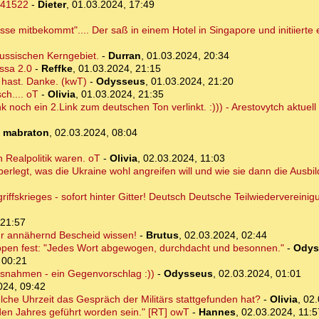
241522
-
Dieter
,
01.03.2024, 17:49
sse mitbekommt".... Der saß in einem Hotel in Singapore und initiierte
russischen Kerngebiet.
-
Durran
,
01.03.2024, 20:34
ssa 2.0
-
Reffke
,
01.03.2024, 21:15
t hast. Danke. (kwT)
-
Odysseus
,
01.03.2024, 21:20
ch.... oT
-
Olivia
,
01.03.2024, 21:35
noch ein 2.Link zum deutschen Ton verlinkt. :))) - Arestovytch aktuell
-
mabraton
,
02.03.2024, 08:04
n Realpolitik waren. oT
-
Olivia
,
02.03.2024, 11:03
erlegt, was die Ukraine wohl angreifen will und wie sie dann die Ausbi
ffskrieges - sofort hinter Gitter! Deutsch Deutsche Teilwiedervereinig
 21:57
nur annähernd Bescheid wissen!
-
Brutus
,
02.03.2024, 02:44
ppen fest: "Jedes Wort abgewogen, durchdacht und besonnen."
-
Odys
 00:21
Ausnahmen - ein Gegenvorschlag :))
-
Odysseus
,
02.03.2024, 01:01
024, 09:42
e Uhrzeit das Gespräch der Militärs stattgefunden hat?
-
Olivia
,
02.
en Jahres geführt worden sein." [RT] owT
-
Hannes
,
02.03.2024, 11:5