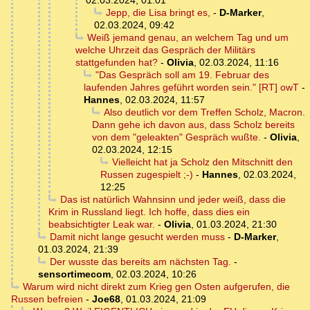
02.03.2024, 01:01
Jepp, die Lisa bringt es,
-
D-Marker
,
02.03.2024, 09:42
Weiß jemand genau, an welchem Tag und um
welche Uhrzeit das Gespräch der Militärs
stattgefunden hat?
-
Olivia
,
02.03.2024, 11:16
"Das Gespräch soll am 19. Februar des
laufenden Jahres geführt worden sein." [RT] owT
-
Hannes
,
02.03.2024, 11:57
Also deutlich vor dem Treffen Scholz, Macron.
Dann gehe ich davon aus, dass Scholz bereits
von dem "geleakten" Gespräch wußte.
-
Olivia
,
02.03.2024, 12:15
Vielleicht hat ja Scholz den Mitschnitt den
Russen zugespielt ;-)
-
Hannes
,
02.03.2024,
12:25
Das ist natürlich Wahnsinn und jeder weiß, dass die
Krim in Russland liegt. Ich hoffe, dass dies ein
beabsichtigter Leak war.
-
Olivia
,
01.03.2024, 21:30
Damit nicht lange gesucht werden muss
-
D-Marker
,
01.03.2024, 21:39
Der wusste das bereits am nächsten Tag.
-
sensortimecom
,
02.03.2024, 10:26
Warum wird nicht direkt zum Krieg gen Osten aufgerufen, die
Russen befreien
-
Joe68
,
01.03.2024, 21:09