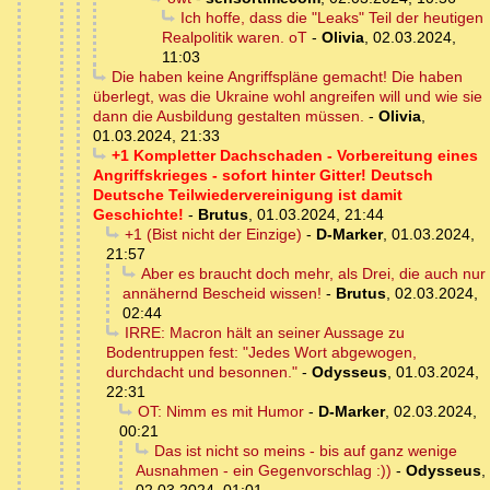
Ich hoffe, dass die "Leaks" Teil der heutigen
Realpolitik waren. oT
-
Olivia
,
02.03.2024,
11:03
Die haben keine Angriffspläne gemacht! Die haben
überlegt, was die Ukraine wohl angreifen will und wie sie
dann die Ausbildung gestalten müssen.
-
Olivia
,
01.03.2024, 21:33
+1 Kompletter Dachschaden - Vorbereitung eines
Angriffskrieges - sofort hinter Gitter! Deutsch
Deutsche Teilwiedervereinigung ist damit
Geschichte!
-
Brutus
,
01.03.2024, 21:44
+1 (Bist nicht der Einzige)
-
D-Marker
,
01.03.2024,
21:57
Aber es braucht doch mehr, als Drei, die auch nur
annähernd Bescheid wissen!
-
Brutus
,
02.03.2024,
02:44
IRRE: Macron hält an seiner Aussage zu
Bodentruppen fest: "Jedes Wort abgewogen,
durchdacht und besonnen."
-
Odysseus
,
01.03.2024,
22:31
OT: Nimm es mit Humor
-
D-Marker
,
02.03.2024,
00:21
Das ist nicht so meins - bis auf ganz wenige
Ausnahmen - ein Gegenvorschlag :))
-
Odysseus
,