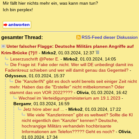
Mir fällt hier nichts mehr ein, was kann man tun?
Ich bin perplex!
antworten
gesamter Thread:
RSS-Feed dieser Diskussion
Unter falscher Flagge: Deutsche Militärs planen Angriffe auf
Krim-Brücke (?)!!
-
Mirko2
,
01.03.2024, 12:37
Leserzuschrift @Peter E.
-
Mirko2
,
01.03.2024, 14:05
Die Frage ist: Fake oder nicht. Wer will DE unbedingt damit ins
Fadenkreuz schieben und wer will damit genau das Gegenteil?
-
Odysseus
,
01.03.2024, 15:37
Die "KanzlerIN" gibt es doch wohl bereits seit einiger Zeit nicht
mehr. Haben das die "Ersteller" nicht mitbekommen? Oder
stammt das von VOR 2022????
-
Olivia
,
01.03.2024, 16:42
Wechsel im Verteidigungsministerium am 19.1.2023
-
Bergamr
,
01.03.2024, 16:59
Jetz höre aber auf ...
-
Mirko2
,
01.03.2024, 17:22
Wie viele "Kanzlerinnen" gibt es weltweit? Sollte die KI
nicht eigentlich den "Kanzler" kennen? Deutsche,
hochrangige Militärs verhandeln hochbrisante
Informationen am Telefon????? Geht es noch?
-
Olivia
,
01.03.2024, 17:34