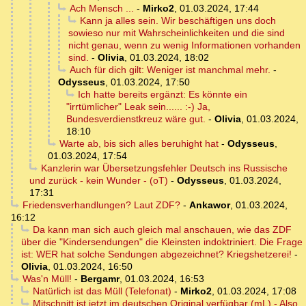
Ach Mensch ...
-
Mirko2
,
01.03.2024, 17:44
Kann ja alles sein. Wir beschäftigen uns doch
sowieso nur mit Wahrscheinlichkeiten und die sind
nicht genau, wenn zu wenig Informationen vorhanden
sind.
-
Olivia
,
01.03.2024, 18:02
Auch für dich gilt: Weniger ist manchmal mehr.
-
Odysseus
,
01.03.2024, 17:50
Ich hatte bereits ergänzt: Es könnte ein
"irrtümlicher" Leak sein...... :-) Ja,
Bundesverdienstkreuz wäre gut.
-
Olivia
,
01.03.2024,
18:10
Warte ab, bis sich alles beruhight hat
-
Odysseus
,
01.03.2024, 17:54
Kanzlerin war Übersetzungsfehler Deutsch ins Russische
und zurück - kein Wunder - (oT)
-
Odysseus
,
01.03.2024,
17:31
Friedensverhandlungen? Laut ZDF?
-
Ankawor
,
01.03.2024,
16:12
Da kann man sich auch gleich mal anschauen, wie das ZDF
über die "Kindersendungen" die Kleinsten indoktriniert. Die Frage
ist: WER hat solche Sendungen abgezeichnet? Kriegshetzerei!
-
Olivia
,
01.03.2024, 16:50
Was'n Müll!
-
Bergamr
,
01.03.2024, 16:53
Natürlich ist das Müll (Telefonat)
-
Mirko2
,
01.03.2024, 17:08
Mitschnitt ist jetzt im deutschen Original verfügbar (mL) - Also