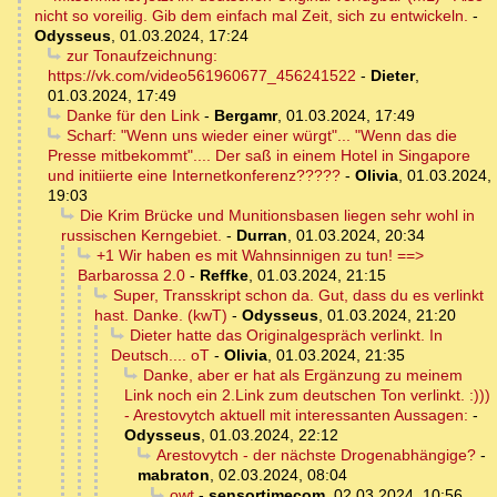
nicht so voreilig. Gib dem einfach mal Zeit, sich zu entwickeln.
-
Odysseus
,
01.03.2024, 17:24
zur Tonaufzeichnung:
https://vk.com/video561960677_456241522
-
Dieter
,
01.03.2024, 17:49
Danke für den Link
-
Bergamr
,
01.03.2024, 17:49
Scharf: "Wenn uns wieder einer würgt"... "Wenn das die
Presse mitbekommt".... Der saß in einem Hotel in Singapore
und initiierte eine Internetkonferenz?????
-
Olivia
,
01.03.2024,
19:03
Die Krim Brücke und Munitionsbasen liegen sehr wohl in
russischen Kerngebiet.
-
Durran
,
01.03.2024, 20:34
+1 Wir haben es mit Wahnsinnigen zu tun! ==>
Barbarossa 2.0
-
Reffke
,
01.03.2024, 21:15
Super, Transskript schon da. Gut, dass du es verlinkt
hast. Danke. (kwT)
-
Odysseus
,
01.03.2024, 21:20
Dieter hatte das Originalgespräch verlinkt. In
Deutsch.... oT
-
Olivia
,
01.03.2024, 21:35
Danke, aber er hat als Ergänzung zu meinem
Link noch ein 2.Link zum deutschen Ton verlinkt. :)))
- Arestovytch aktuell mit interessanten Aussagen:
-
Odysseus
,
01.03.2024, 22:12
Arestovytch - der nächste Drogenabhängige?
-
mabraton
,
02.03.2024, 08:04
owt
-
sensortimecom
,
02.03.2024, 10:56