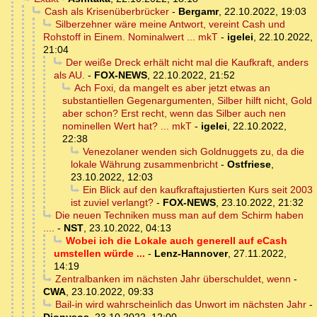
Cash als Krisenüberbrücker
-
Bergamr
,
22.10.2022, 19:03
Silberzehner wäre meine Antwort, vereint Cash und
Rohstoff in Einem. Nominalwert ... mkT
-
igelei
,
22.10.2022,
21:04
Der weiße Dreck erhält nicht mal die Kaufkraft, anders
als AU.
-
FOX-NEWS
,
22.10.2022, 21:52
Ach Foxi, da mangelt es aber jetzt etwas an
substantiellen Gegenargumenten, Silber hilft nicht, Gold
aber schon? Erst recht, wenn das Silber auch nen
nominellen Wert hat? ... mkT
-
igelei
,
22.10.2022,
22:38
Venezolaner wenden sich Goldnuggets zu, da die
lokale Währung zusammenbricht
-
Ostfriese
,
23.10.2022, 12:03
Ein Blick auf den kaufkraftajustierten Kurs seit 2003
ist zuviel verlangt?
-
FOX-NEWS
,
23.10.2022, 21:32
Die neuen Techniken muss man auf dem Schirm haben
....
-
NST
,
23.10.2022, 04:13
Wobei ich die Lokale auch generell auf eCash
umstellen würde ...
-
Lenz-Hannover
,
27.11.2022,
14:19
Zentralbanken im nächsten Jahr überschuldet, wenn
-
CWA
,
23.10.2022, 09:33
Bail-in wird wahrscheinlich das Unwort im nächsten Jahr
-