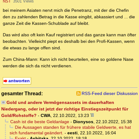
NST
3501 Views
bei meinem Asiaten nervt mich die Penetranz, mit der die Chefin
den zu zahlenden Betrag in die Kasse eingibt, abkassiert und ... die
ganze Zeit die Kassen-Schublade auf bleibt.
Das wird also oft kein Kauf registriert und das ganze kann man öfter
beobachten. Vielleicht piept es deshalb bei den Profi-Kassen, wenn
die etwas zu lange offen sind.
Zum China-Mann: Kann ich nicht beurteilen, eine so goldene Nase
werden die sich da nicht verdienen.
antworten
gesamter Thread:
RSS-Feed dieser Diskussion
Gold und andere Vermögensassets im dauerhaften
Niedergang, oder ist jetzt der richtige Einstiegszeitpunkt für
Gold/Rohstoffe?
-
CWA
,
22.10.2022, 13:23
Cash ist die beste Geldanlage
-
Dionysos
,
22.10.2022, 15:38
Die Aussagen standen für frühere stabile Geldwerte, es hat
sich fundamental geändert.
-
eesti
,
22.10.2022, 16:04
Exakt
-
Ashitaka
,
22.10.2022, 18:18