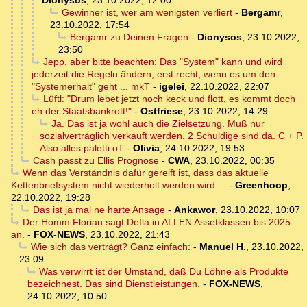
Dionysos
,
23.10.2022, 12:00
Gewinner ist, wer am wenigsten verliert
-
Bergamr
,
23.10.2022, 17:54
Bergamr zu Deinen Fragen
-
Dionysos
,
23.10.2022,
23:50
Jepp, aber bitte beachten: Das "System" kann und wird
jederzeit die Regeln ändern, erst recht, wenn es um den
"Systemerhalt" geht ... mkT
-
igelei
,
22.10.2022, 22:07
Lüftl: "Drum lebet jetzt noch keck und flott, es kommt doch
eh der Staatsbankrott!"
-
Ostfriese
,
23.10.2022, 14:29
Ja. Das ist ja wohl auch die Zielsetzung. Muß nur
sozialverträglich verkauft werden. 2 Schuldige sind da. C + P.
Also alles paletti oT
-
Olivia
,
24.10.2022, 19:53
Cash passt zu Ellis Prognose
-
CWA
,
23.10.2022, 00:35
Wenn das Verständnis dafür gereift ist, dass das aktuelle
Kettenbriefsystem nicht wiederholt werden wird ...
-
Greenhoop
,
22.10.2022, 19:28
Das ist ja mal ne harte Ansage
-
Ankawor
,
23.10.2022, 10:07
Der Homm Florian sagt Defla in ALLEN Assetklassen bis 2025
an.
-
FOX-NEWS
,
23.10.2022, 21:43
Wie sich das verträgt? Ganz einfach:
-
Manuel H.
,
23.10.2022,
23:09
Was verwirrt ist der Umstand, daß Du Löhne als Produkte
bezeichnest. Das sind Dienstleistungen.
-
FOX-NEWS
,
24.10.2022, 10:50