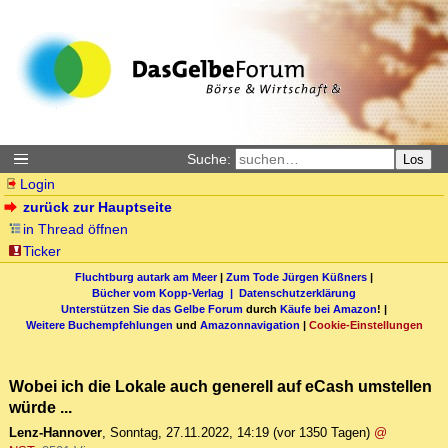
Suche:
Los
Login
zurück zur Hauptseite
in Thread öffnen
Ticker
Fluchtburg autark am Meer
|
Zum Tode Jürgen Küßners
|
Bücher vom Kopp-Verlag |
Datenschutzerklärung
Unterstützen Sie das Gelbe Forum
durch
Käufe bei Amazon
! |
Weitere Buchempfehlungen
und
Amazonnavigation
|
Cookie-Einstellungen
Wobei ich die Lokale auch generell auf eCash umstellen
würde ...
Lenz-Hannover
,
Sonntag, 27.11.2022, 14:19
(vor 1350 Tagen)
@