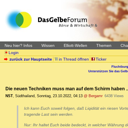
Neu hier? Infos
Wissen
Elliott-Wellen
Themen
Char
Login
zurück zur Hauptseite
in Thread öffnen
Ticker
Fluchtburg
Unterstützen Sie das Gel
Die neuen Techniken muss man auf dem Schirm haben ..
NST
,
Südthailand
,
Sonntag, 23.10.2022, 04:13
@ Bergamr
6438 Views
Ich kann Euch soweit folgen, daß Liqidität ein riesen Vo
tragende Last sein werden.
Nur: Ihr haltet Euch beide bedeckt, in welcher Währung de