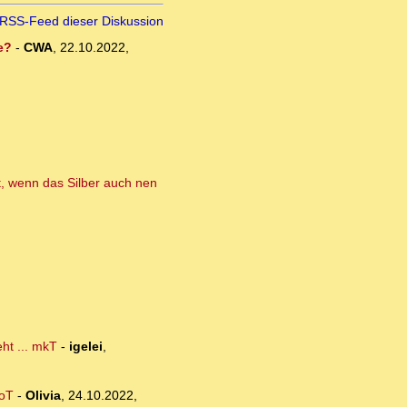
RSS-Feed dieser Diskussion
e?
-
CWA
,
22.10.2022,
t, wenn das Silber auch nen
ht ... mkT
-
igelei
,
 oT
-
Olivia
,
24.10.2022,