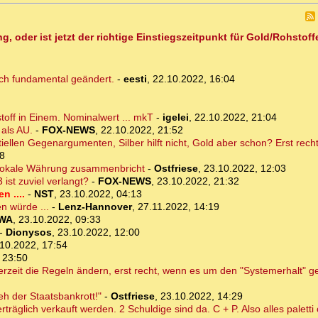
oder ist jetzt der richtige Einstiegszeitpunkt für Gold/Rohstoff
ich fundamental geändert.
-
eesti
,
22.10.2022, 16:04
off in Einem. Nominalwert ... mkT
-
igelei
,
22.10.2022, 21:04
 als AU.
-
FOX-NEWS
,
22.10.2022, 21:52
iellen Gegenargumenten, Silber hilft nicht, Gold aber schon? Erst rech
38
 lokale Währung zusammenbricht
-
Ostfriese
,
23.10.2022, 12:03
 ist zuviel verlangt?
-
FOX-NEWS
,
23.10.2022, 21:32
 ....
-
NST
,
23.10.2022, 04:13
n würde ...
-
Lenz-Hannover
,
27.11.2022, 14:19
WA
,
23.10.2022, 09:33
-
Dionysos
,
23.10.2022, 12:00
10.2022, 17:54
 23:50
rzeit die Regeln ändern, erst recht, wenn es um den "Systemerhalt" ge
eh der Staatsbankrott!"
-
Ostfriese
,
23.10.2022, 14:29
rträglich verkauft werden. 2 Schuldige sind da. C + P. Also alles paletti