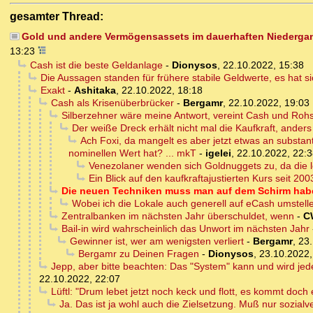
gesamter Thread:
Gold und andere Vermögensassets im dauerhaften Niedergang, 
13:23
Cash ist die beste Geldanlage
-
Dionysos
,
22.10.2022, 15:38
Die Aussagen standen für frühere stabile Geldwerte, es hat s
Exakt
-
Ashitaka
,
22.10.2022, 18:18
Cash als Krisenüberbrücker
-
Bergamr
,
22.10.2022, 19:03
Silberzehner wäre meine Antwort, vereint Cash und Rohst
Der weiße Dreck erhält nicht mal die Kaufkraft, anders
Ach Foxi, da mangelt es aber jetzt etwas an substant
nominellen Wert hat? ... mkT
-
igelei
,
22.10.2022, 22:
Venezolaner wenden sich Goldnuggets zu, da die
Ein Blick auf den kaufkraftajustierten Kurs seit 2003
Die neuen Techniken muss man auf dem Schirm haben
Wobei ich die Lokale auch generell auf eCash umstelle
Zentralbanken im nächsten Jahr überschuldet, wenn
-
C
Bail-in wird wahrscheinlich das Unwort im nächsten Jahr
Gewinner ist, wer am wenigsten verliert
-
Bergamr
,
23.
Bergamr zu Deinen Fragen
-
Dionysos
,
23.10.2022,
Jepp, aber bitte beachten: Das "System" kann und wird jede
22.10.2022, 22:07
Lüftl: "Drum lebet jetzt noch keck und flott, es kommt doch 
Ja. Das ist ja wohl auch die Zielsetzung. Muß nur sozialve