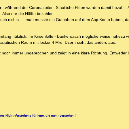
iert, während der Coronazeiten. Staatliche Hilfen wurden damit bezahlt.
 Also nur die Hälfte bezahlen.
e auch nichts .... man musste ein Guthaben auf dem App Konto haben, 
mfang nützlich. Im Krisenfalle - Bankencrash möglicherweise nahezu we
en asiatischen Raum mit locker 4 Mrd. Usern sieht das anders aus.
t noch immer ungebrochen und zeigt in eine klare Richtung. Entweder l
es Nicht-Verstehens für jene, die mehr verstehen!