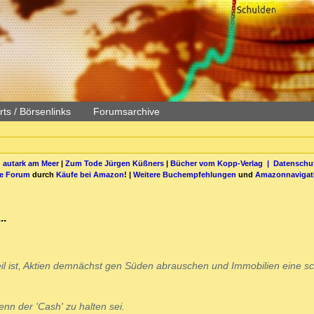
ts / Börsenlinks
Forumsarchive
 autark am Meer
|
Zum Tode Jürgen Küßners
|
Bücher vom Kopp-Verlag |
Datenschut
be Forum
durch
Käufe bei Amazon
! |
Weitere Buchempfehlungen
und
Amazonnavigat
..
rteil ist, Aktien demnächst gen Süden abrauschen und Immobilien eine s
nn der 'Cash' zu halten sei.